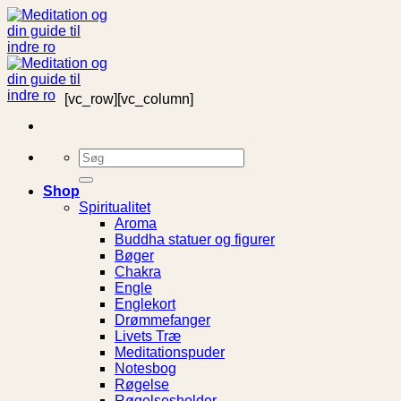
Fortsæt
til
indhold
[vc_row][vc_column]
Søg
efter:
Shop
Spiritualitet
Aroma
Buddha statuer og figurer
Bøger
Chakra
Engle
Englekort
Drømmefanger
Livets Træ
Meditationspuder
Notesbog
Røgelse
Røgelsesholder