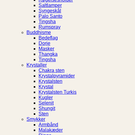
Saltlamper
Syngeskål
Palo Santo
Tingsha
Rumspray
Buddhisme
Bedeflag
Dorje
Masker
Thangka
Tingsha
Krystaller
Chakra sten
Krystalpyramider
Krystalsten
Krystal
Krystalsten Turkis
Kugler
Selenit
Shungit
Sten
Smykker
Armbånd
Malakæder