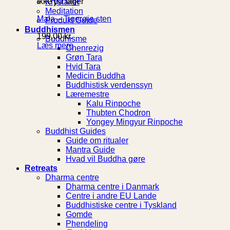
Ikke på lager
Krystaller
Meditation
Mala – Tigerøje sten
Produkt Guide
Buddhismen
199,00
kr.
Buddhisme
Læs mere
Chenrezig
Grøn Tara
Hvid Tara
Medicin Buddha
Buddhistisk verdenssyn
Læremestre
Kalu Rinpoche
Thubten Chodron
Yongey Mingyur Rinpoche
Buddhist Guides
Guide om ritualer
Mantra Guide
Hvad vil Buddha gøre
Retreats
Dharma centre
Dharma centre i Danmark
Centre i andre EU Lande
Buddhistiske centre i Tyskland
Gomde
Phendeling