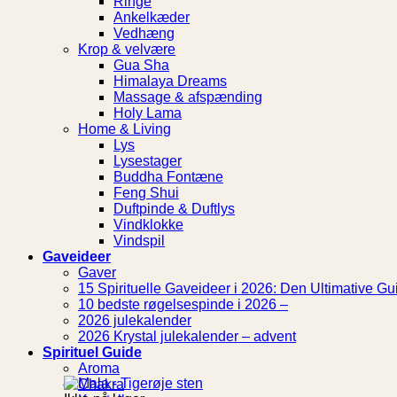
Ringe
Ankelkæder
Vedhæng
Krop & velvære
Gua Sha
Himalaya Dreams
Massage & afspænding
Holy Lama
Home & Living
Lys
Lysestager
Buddha Fontæne
Feng Shui
Duftpinde & Duftlys
Vindklokke
Vindspil
Gaveideer
Gaver
15 Spirituelle Gaveideer i 2026: Den Ultimative Gui
10 bedste røgelsespinde i 2026 –
2026 julekalender
2026 Krystal julekalender – advent
Spirituel Guide
Aroma
Chakra