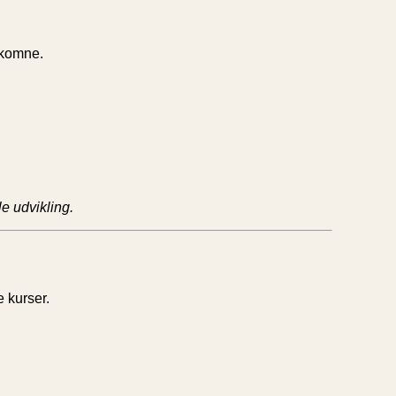
ekomne.
e udvikling.
e kurser.