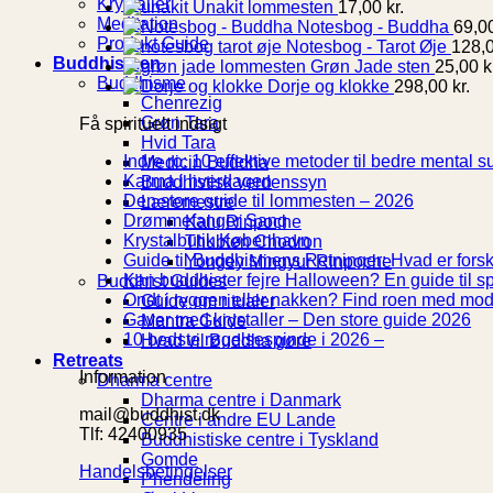
Krystaller
Unakit lommesten
17,00
kr.
Meditation
Notesbog - Buddha
69,0
Produkt Guide
Notesbog - Tarot Øje
128,
Buddhismen
Grøn Jade sten
25,00
k
Buddhisme
Dorje og klokke
298,00
kr.
Chenrezig
Grøn Tara
Få spirituelt indsigt
Hvid Tara
Indre ro: 10 effektive metoder til bedre mental 
Medicin Buddha
Ingen
Karma i hverdagen
Buddhistisk verdenssyn
kommentarer
Ingen
Den store guide til lommesten – 2026
Læremestre
til
Ingen
kommenta
Drømmefanger Sang
Kalu Rinpoche
Karma
til
kommentarer
Ingen
Krystalbutik København
Thubten Chodron
i
til
Den
kommentarer
Guide til Buddhismens Retninger: Hvad er fors
Yongey Mingyur Rinpoche
hverdagen
Drømmefanger
til
store
Kan buddhister fejre Halloween? En guide til sp
Buddhist Guides
Sang
Krystalbutik
guide
Ondt i ryggen eller nakken? Find roen med mod
Guide om ritualer
København
til
In
Gaver med krystaller – Den store guide 2026
Mantra Guide
lommeste
Ingen
ko
10 bedste røgelsespinde i 2026 –
Hvad vil Buddha gøre
–
til
kommentarer
Retreats
Information
til
2026
Ga
Dharma centre
10
me
Dharma centre i Danmark
mail@buddhist.dk
bedste
kry
Centre i andre EU Lande
Tlf: 42400935
røgelsespind
–
Buddhistiske centre i Tyskland
i
De
Gomde
Handelsbetingelser
2026
sto
Phendeling