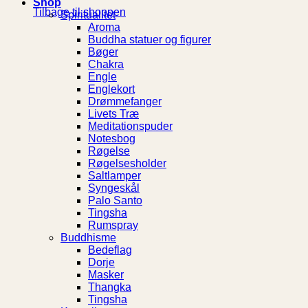
Shop
Tilbage til shoppen
Spiritualitet
Aroma
Buddha statuer og figurer
Bøger
Chakra
Engle
Englekort
Drømmefanger
Livets Træ
Meditationspuder
Notesbog
Røgelse
Røgelsesholder
Saltlamper
Syngeskål
Palo Santo
Tingsha
Rumspray
Buddhisme
Bedeflag
Dorje
Masker
Thangka
Tingsha