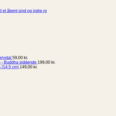
ide
med
og
26
moderne
uhygge
smertelindring
 et åbent sind og indre ro
rystal
59,00
kr.
- Buddha siddende
199,00
kr.
 (14.5 cm)
149,00
kr.