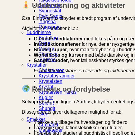
Undervisning og aktiviteter
Saltlamper
Syngeskål
Palo Santo
Øsal Ling Aarhus tilbyder et bredt program af underv
Tingsha
Rumspray
Aktiviteterne omfatter bl.a.:
Buddhisme
Bedeflag
Guidede meditationer
med fokus på ro og nær
Dorje
Introduktionsaftener
for nye, der er nysgerri
Masker
Studiegrupper
, hvor man fordyber sig i buddhist
Thangka
Workshops og kurser
med både danske og int
Tingsha
Sangha-møder
, hvor fællesskabet styrkes gen
Krystaller
Chakra sten
Formålet er at skabe en levende og inkluderend
Krystalpyramider
Krystalsten
Krystal
Retreats og fordybelse
Krystalsten Turkis
Kugler
Selvom Øsal Ling ligger i Aarhus, tilbyder centret og
Selenit
Shungit
Disse retreats giver deltagerne mulighed for at:
Sten
Smykker
Trække sig tilbage fra hverdagen og finde ro.
Armbånd
Lære nye meditationsteknikker og ritualer.
Malakæder
Fordybe sig i studier af buddhistisk filosofi og et