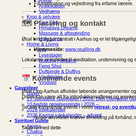
Ringe
Få inspiration og vejledning fra erfarne lærere.
Ankelkæder
Vedhæng
Krop & velvære
🗺
Placering og kontakt
Gua Sha
Himalaya Dreams
Massage & afspænding
Holy Lama
Øsal Ling ligger centralt i Aarhus og er let tilgængeligt
Home & Living
Hjemmeside:
www.osalling.dk
Lys
Lysestager
Lokalerne er indrettet til meditation, undervisning og 
Buddha Fontæne
Feng Shui
Duftpinde & Duftlys
Kommende events
Vindklokke
Vindspil
Gaveideer
Øsal Ling Aarhus afholder løbende arrangementer og 
Gaver
Disse kan være alt fra introduktionsaftener og weekend
15 Spirituelle Gaveideer i 2026: Den Ultimative Gui
10 bedste røgelsespinde i 2026 –
Se alle kommende events i vores
retreat- og eventk
2026 julekalender
2026 Krystal julekalender – advent
Nogle aktiviteter kræver tilmelding på forhånd, 
Spirituel Guide
Aroma
Skab ro med dette
Chakra