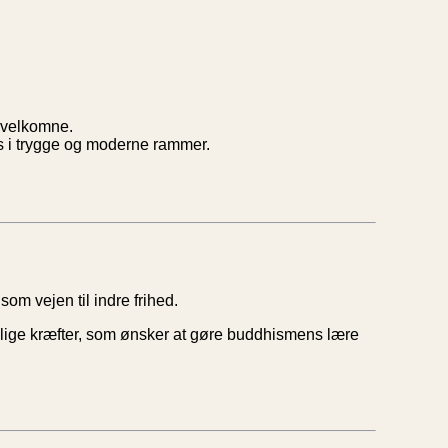
r velkomne.
es i trygge og moderne rammer.
om vejen til indre frihed.
villige kræfter, som ønsker at gøre buddhismens lære