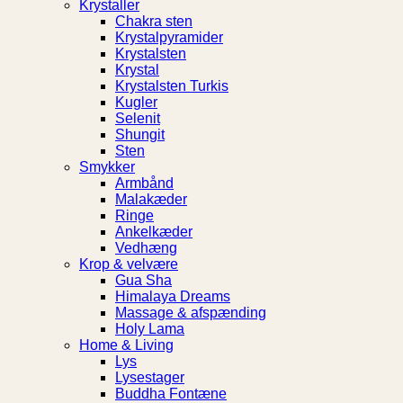
Krystaller
Chakra sten
Krystalpyramider
Krystalsten
Krystal
Krystalsten Turkis
Kugler
Selenit
Shungit
Sten
Smykker
Armbånd
Malakæder
Ringe
Ankelkæder
Vedhæng
Krop & velvære
Gua Sha
Himalaya Dreams
Massage & afspænding
Holy Lama
Home & Living
Lys
Lysestager
Buddha Fontæne