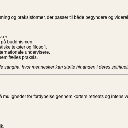
isning og praksisformer, der passer til både begyndere og vider
vær.
ge på buddhismen.
iske tekster og filosofi.
ernationale undervisere.
nem fælles praksis.
e sangha, hvor mennesker kan støtte hinanden i deres spirituell
så muligheder for fordybelse gennem kortere retreats og intensiv
ik.