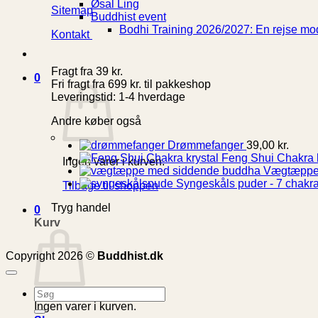
–
gu
Øsal Ling
Sitemap
20
Buddhist event
Bodhi Training 2026/2027: En rejse mod
Kontakt
Fragt fra 39 kr.
0
Fri fragt fra 699 kr. til pakkeshop
Leveringstid: 1-4 hverdage
Andre køber også
Drømmefanger
39,00
kr.
Feng Shui Chakra k
Ingen varer i kurven.
Vægtæppe 
Syngeskåls puder - 7 chakra
Tilbage til shoppen
Tryg handel
0
Kurv
Copyright 2026 ©
Buddhist.dk
Søg
efter:
Ingen varer i kurven.