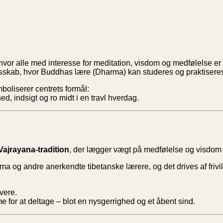
, hvor alle med interesse for meditation, visdom og medfølelse e
ællesskab, hvor Buddhas lære (Dharma) kan studeres og praktiser
boliserer centrets formål:
d, indsigt og ro midt i en travl hverdag.
Vajrayana-tradition
, der lægger vægt på medfølelse og visdom s
Lama og andre anerkendte tibetanske lærere, og det drives af fri
vere.
 for at deltage – blot en nysgerrighed og et åbent sind.