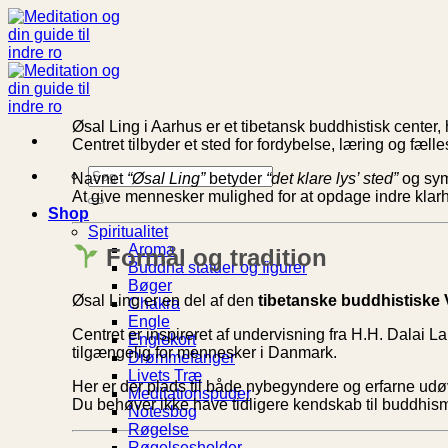
Fortsæt
til
indhold
Øsal Ling i Aarhus er et tibetansk buddhistisk center
Centret tilbyder et sted for fordybelse, læring og f
Søg
Navnet
“Øsal Ling”
betyder
“det klare lys’ sted”
og sym
efter:
At give mennesker mulighed for at opdage indre klarhe
Shop
Spiritualitet
Aroma
Formål og tradition
Buddha statuer og figurer
Bøger
Øsal Ling er en del af den
tibetanske buddhistiske 
Chakra
Engle
Centret er inspireret af undervisning fra H.H. Dalai 
Englekort
tilgængelig for mennesker i Danmark.
Drømmefanger
Livets Træ
Her er der plads til både nybegyndere og erfarne udø
Meditationspuder
Du behøver ikke have tidligere kendskab til buddhisme
Notesbog
Røgelse
Røgelsesholder