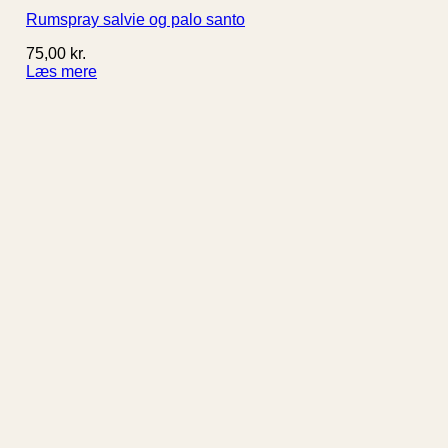
Rumspray salvie og palo santo
75,00
kr.
Læs mere