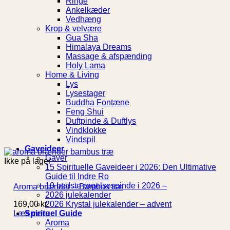
Ringe
Ankelkæder
Vedhæng
Krop & velvære
Gua Sha
Himalaya Dreams
Massage & afspænding
Holy Lama
Home & Living
Lys
Lysestager
Buddha Fontæne
Feng Shui
Duftpinde & Duftlys
Vindklokke
Vindspil
Gaveideer
Gaver
Ikke på lager
15 Spirituelle Gaveideer i 2026: Den Ultimative
Guide til Indre Ro
10 bedste røgelsespinde i 2026 –
Aroma brænder – Bambus træ
2026 julekalender
169,00
kr.
2026 Krystal julekalender – advent
Læs mere
Spirituel Guide
Aroma