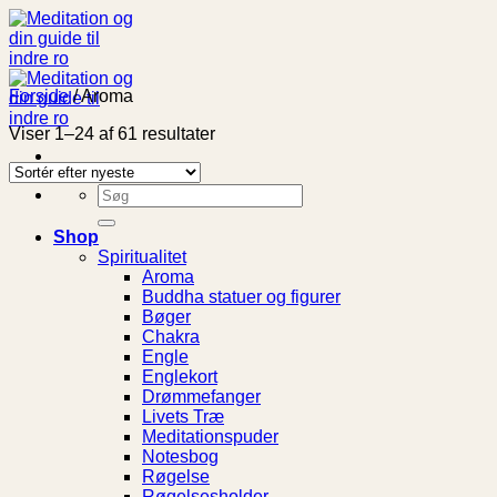
Fortsæt
til
indhold
Forside
/
Aroma
Sorteret
Viser 1–24 af 61 resultater
efter
seneste
Søg
efter:
Shop
Spiritualitet
Aroma
Buddha statuer og figurer
Bøger
Chakra
Engle
Englekort
Drømmefanger
Livets Træ
Meditationspuder
Notesbog
Røgelse
Røgelsesholder