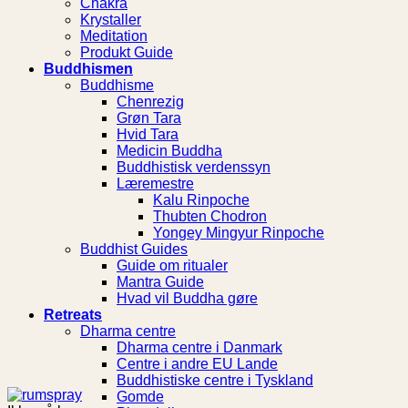
Chakra
Krystaller
Meditation
Produkt Guide
Buddhismen
Buddhisme
Chenrezig
Grøn Tara
Hvid Tara
Medicin Buddha
Buddhistisk verdenssyn
Læremestre
Kalu Rinpoche
Thubten Chodron
Yongey Mingyur Rinpoche
Buddhist Guides
Guide om ritualer
Mantra Guide
Hvad vil Buddha gøre
Retreats
Dharma centre
Dharma centre i Danmark
Centre i andre EU Lande
Buddhistiske centre i Tyskland
Gomde