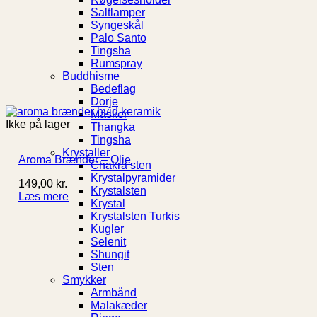
Saltlamper
Syngeskål
Palo Santo
Tingsha
Rumspray
Buddhisme
Bedeflag
Dorje
Masker
Ikke på lager
Thangka
Tingsha
Krystaller
Aroma Brænder – Olie
Chakra sten
Krystalpyramider
149,00
kr.
Krystalsten
Læs mere
Krystal
Krystalsten Turkis
Kugler
Selenit
Shungit
Sten
Smykker
Armbånd
Malakæder