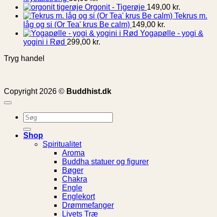
Orgonit - Tigerøje
149,00
kr.
Tekrus m.
låg og si (Or Tea' krus Be calm)
149,00
kr.
Yogapølle - yogi &
yogini i Rød
299,00
kr.
Tryg handel
Copyright 2026 ©
Buddhist.dk
Søg
efter:
Shop
Spiritualitet
Aroma
Buddha statuer og figurer
Bøger
Chakra
Engle
Englekort
Drømmefanger
Livets Træ