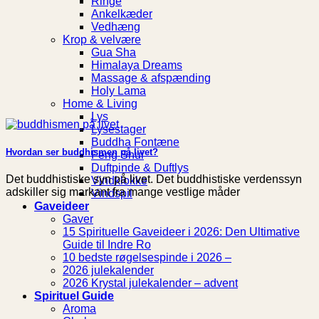
Ringe
Ankelkæder
Vedhæng
Krop & velvære
Gua Sha
Himalaya Dreams
Massage & afspænding
Holy Lama
Home & Living
Lys
Lysestager
Buddha Fontæne
Hvordan ser buddhismen på livet?
Feng Shui
Duftpinde & Duftlys
Det buddhistiske syn på livet. Det buddhistiske verdenssyn
Vindklokke
adskiller sig markant fra mange vestlige måder
Vindspil
Gaveideer
Gaver
15 Spirituelle Gaveideer i 2026: Den Ultimative
Guide til Indre Ro
10 bedste røgelsespinde i 2026 –
2026 julekalender
2026 Krystal julekalender – advent
Spirituel Guide
Aroma