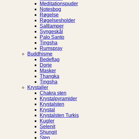
Meditationspuder
Notesbog
Røgelse
Røgelsesholder
Saltlamper
Syngeskål
Palo Santo
Tingsha
Rumspray
Buddhisme
Bedeflag
Dorje
Masker
Thangka
Tingsha
Krystaller
Chakra sten
Krystalpyramider
Krystalsten
Krystal
Krystalsten Turkis
Kugler
Selenit
Shungit
Sten