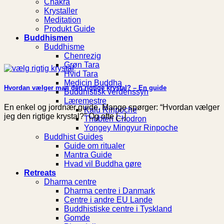
Chakra
Krystaller
Meditation
Produkt Guide
Buddhismen
Buddhisme
Chenrezig
Grøn Tara
Hvid Tara
Medicin Buddha
Hvordan vælger man den rigtige krystal? – En guide
Buddhistisk verdenssyn
Læremestre
En enkel og jordnær guide. Mange spørger: “Hvordan vælger
Kalu Rinpoche
jeg den rigtige krystal?” Og ofte [...]
Thubten Chodron
Yongey Mingyur Rinpoche
Buddhist Guides
Guide om ritualer
Mantra Guide
Hvad vil Buddha gøre
Retreats
Dharma centre
Dharma centre i Danmark
Centre i andre EU Lande
Buddhistiske centre i Tyskland
Gomde