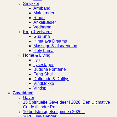
Smykker
Armbånd
Malakæder
Ringe
Ankelkæder
Vedhæng
Krop & velvære
Gua Sha
Himalaya Dreams
Massage & afspænding
Holy Lama
Home & Living
Lys
Lysestager
Buddha Fontæne
Feng Shui
Duftpinde & Duftlys
Vindklokke
Vindspil
Gaveideer
Gaver
15 Spirituelle Gaveideer i 2026: Den Ultimative
Guide til Indre Ro
10 bedste røgelsespinde i 2026 –
2026 julekalender