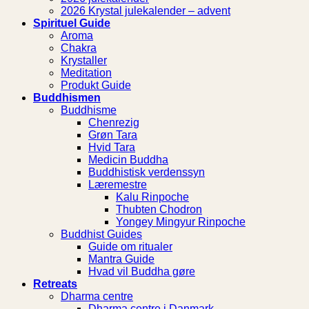
2026 Krystal julekalender – advent
Spirituel Guide
Aroma
Chakra
Krystaller
Meditation
Produkt Guide
Buddhismen
Buddhisme
Chenrezig
Grøn Tara
Hvid Tara
Medicin Buddha
Buddhistisk verdenssyn
Læremestre
Kalu Rinpoche
Thubten Chodron
Yongey Mingyur Rinpoche
Buddhist Guides
Guide om ritualer
Mantra Guide
Hvad vil Buddha gøre
Retreats
Dharma centre
Dharma centre i Danmark