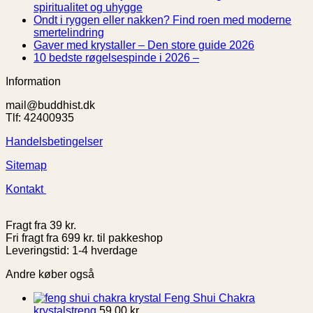
metoder
Sang
Krystalbutik
guide
til
Ingen
spiritualitet og uhygge
til
København
til
Gu
kommentarer
Ondt i ryggen eller nakken? Find roen med moderne
bedre
til
lommesten
til
Ingen
smertelindring
mental
Kan
–
Bu
kommentarer
Ingen
Gaver med krystaller – Den store guide 2026
til
sundhed
buddhister
2026
Re
Ingen
kommentare
10 bedste røgelsespinde i 2026 –
Ondt
og
fejre
til
Hv
kommentarer
Information
i
selvudvikling
Halloween?
til
Gaver
er
ryggen
En
10
med
fo
mail@buddhist.dk
eller
guide
bedste
krystaller
Tlf: 42400935
nakken?
til
røgelsespinde
–
Find
spiritualitet
i
Den
Handelsbetingelser
roen
og
2026
store
med
uhygge
–
guide
Sitemap
moderne
2026
smertelindring
Kontakt
Fragt fra 39 kr.
Fri fragt fra 699 kr. til pakkeshop
Leveringstid: 1-4 hverdage
Andre køber også
Feng Shui Chakra
krystalstreng
59,00
kr.