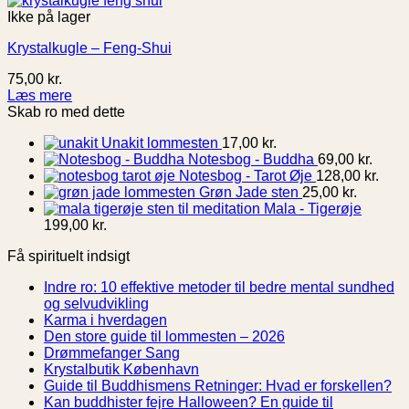
Ikke på lager
Krystalkugle – Feng-Shui
75,00
kr.
Læs mere
Skab ro med dette
Unakit lommesten
17,00
kr.
Notesbog - Buddha
69,00
kr.
Notesbog - Tarot Øje
128,00
kr.
Grøn Jade sten
25,00
kr.
Mala - Tigerøje
199,00
kr.
Få spirituelt indsigt
Indre ro: 10 effektive metoder til bedre mental sundhed
Ingen
og selvudvikling
kommentarer
Ingen
Karma i hverdagen
til
kommentarer
Ingen
Den store guide til lommesten – 2026
Indre
til
Ingen
kommentarer
Drømmefanger Sang
ro:
Karma
til
kommentarer
Ingen
Krystalbutik København
10
i
til
Den
kommentarer
In
Guide til Buddhismens Retninger: Hvad er forskellen?
effektive
hverdagen
Drømmefanger
til
store
ko
Kan buddhister fejre Halloween? En guide til