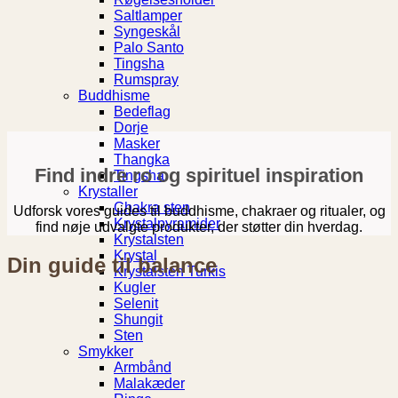
Saltlamper
Syngeskål
Palo Santo
Tingsha
Rumspray
Buddhisme
Bedeflag
Dorje
Masker
Thangka
Find indre ro og spirituel inspiration
Tingsha
Krystaller
Chakra sten
Udforsk vores guides til buddhisme, chakraer og ritualer, og
Krystalpyramider
find nøje udvalgte produkter, der støtter din hverdag.
Krystalsten
Krystal
Din guide til balance
Krystalsten Turkis
Kugler
Selenit
Shungit
Sten
Smykker
Armbånd
Malakæder