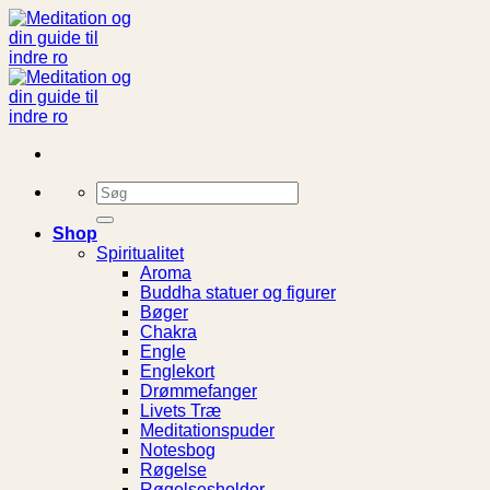
Fortsæt
til
indhold
Søg
efter:
Shop
Spiritualitet
Aroma
Buddha statuer og figurer
Bøger
Chakra
Engle
Englekort
Drømmefanger
Livets Træ
Meditationspuder
Notesbog
Røgelse
Røgelsesholder