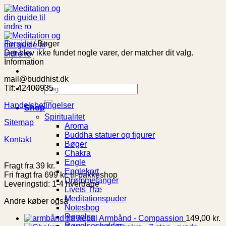
Fortsæt
til
indhold
Forside
/
Bøger
Der blev ikke fundet nogle varer, der matcher dit valg.
Information
mail@buddhist.dk
Søg
Tlf: 42400935
efter:
Handelsbetingelser
Shop
Spiritualitet
Sitemap
Aroma
Buddha statuer og figurer
Kontakt
Bøger
Chakra
Engle
Fragt fra 39 kr.
Englekort
Fri fragt fra 699 kr. til pakkeshop
Drømmefanger
Leveringstid: 1-4 hverdage
Livets Træ
Meditationspuder
Andre køber også
Notesbog
Røgelse
Armbånd - Compassion
149,00
kr.
Røgelsesholder