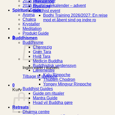
2026 julekalender
Phendeling
2026 Krystal julekalender – advent
Øsal Ling
Spirituel Guide
Buddhist event
Aroma
Bodhi Training 2026/2027: En rejse
Chakra
mod et åbent sind og indre ro
Krystaller
Meditation
Produkt Guide
0
Buddhismen
Buddhisme
Chenrezig
Grøn Tara
Hvid Tara
Medicin Buddha
Buddhistisk verdenssyn
Ingen varer i kurven.
Læremestre
Kalu Rinpoche
Tilbage til shoppen
Thubten Chodron
Yongey Mingyur Rinpoche
0
Buddhist Guides
Kurv
Guide om ritualer
Mantra Guide
Hvad vil Buddha gøre
Retreats
Dharma centre