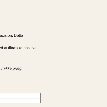
æcision. Dette
at tiltrække positive
g unikke præg.