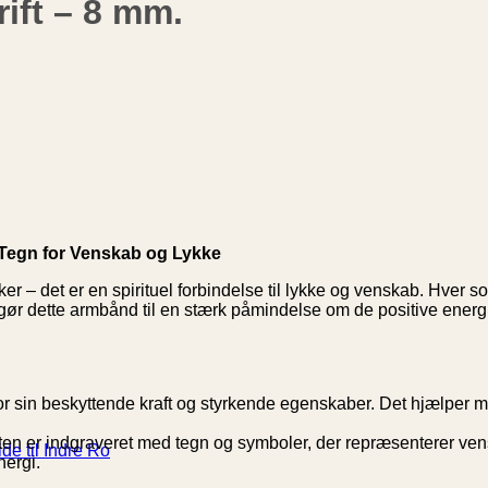
ift – 8 mm.
 Tegn for Venskab og Lykke
– det er en spirituel forbindelse til lykke og venskab. Hver sor
gør dette armbånd til en stærk påmindelse om de positive energi
 for sin beskyttende kraft og styrkende egenskaber. Det hjælper 
sten er indgraveret med tegn og symboler, der repræsenterer ven
de til Indre Ro
nergi.