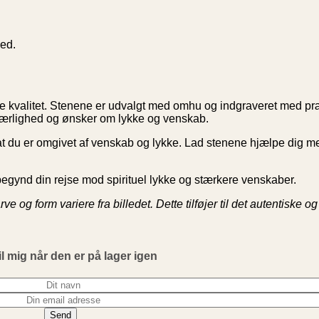
led.
te kvalitet. Stenene er udvalgt med omhu og indgraveret med pr
kærlighed og ønsker om lykke og venskab.
u er omgivet af venskab og lykke. Lad stenene hjælpe dig med 
g begynd din rejse mod spirituel lykke og stærkere venskaber.
e og form variere fra billedet. Dette tilføjer til det autentiske o
il mig når den er på lager igen