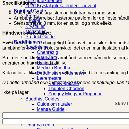
2026 julekalender
Specifikationer:
2026 Krystal julekalender – advent
Spirituel Guide
Materiale: Sort agatsten og holdbar macramé snor.
Aroma
Armbåndsstørrelse: Justerbar pasform for de fleste hånd
Chakra
Stenstørrelse: 8 mm. for en subtil og smuk effekt.
Krystaller
Meditation
Håndværk og Kvalitet:
Produkt Guide
Buddhismen
Hvert armbånd er omhyggeligt håndlavet for at sikre den beds
Buddhisme
armbånd er mere end blot smykke; det er en manifestation af 
Chenrezig
Grøn Tara
Bær dette unikke macramé armbånd som en påmindelse om, at d
Hvid Tara
energier og harmoni ind i dit liv.
Medicin Buddha
Klik nu for at tilføje dette specielle armbånd til din samling o
Buddhistisk verdenssyn
Læremestre
Da dette armbånd er håndlavet, og stenene er naturlige, kan farv
Kalu Rinpoche
Thubten Chodron
Ikke på lager
Yongey Mingyur Rinpoche
Buddhist Guides
Skriv t
Guide om ritualer
Mantra Guide
Hvad vil Buddha gøre
Retreats
Dharma centre