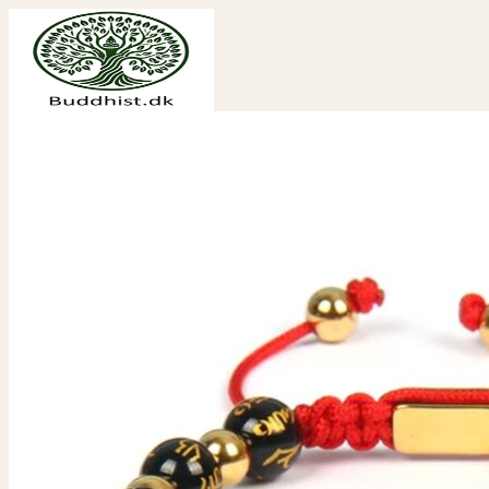
Fortsæt
til
indhold
Søg
efter:
Shop
Spiritualitet
Aroma
Buddha statuer og figurer
Bøger
Chakra
Engle
Englekort
Drømmefanger