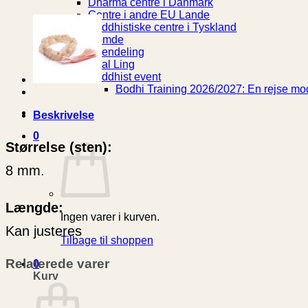
Dharma centre i Danmark
Centre i andre EU Lande
Buddhistiske centre i Tyskland
Gomde
Phendeling
Øsal Ling
Buddhist event
Bodhi Training 2026/2027: En rejse mod
Beskrivelse
0
Størrelse (sten):
8 mm.
Længde:
Ingen varer i kurven.
Kan justeres
Tilbage til shoppen
Relaterede varer
0
Kurv