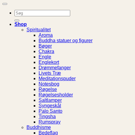
Søg
efter:
Shop
Spiritualitet
Aroma
Buddha statuer og figurer
Bøger
Chakra
Engle
Englekort
Drømmefanger
Livets Træ
Meditationspuder
Notesbog
Røgelse
Røgelsesholder
Saltlamper
Syngeskål
Palo Santo
Tingsha
Rumspray
Buddhisme
Bedeflag