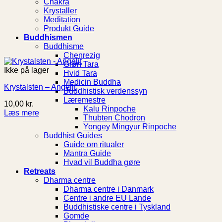
Chakra
Krystaller
Meditation
Produkt Guide
Buddhismen
Buddhisme
Chenrezig
Grøn Tara
Ikke på lager
Hvid Tara
Medicin Buddha
Krystalsten – Angelit
Buddhistisk verdenssyn
Læremestre
10,00
kr.
Kalu Rinpoche
Læs mere
Thubten Chodron
Yongey Mingyur Rinpoche
Buddhist Guides
Guide om ritualer
Mantra Guide
Hvad vil Buddha gøre
Retreats
Dharma centre
Dharma centre i Danmark
Centre i andre EU Lande
Buddhistiske centre i Tyskland
Gomde