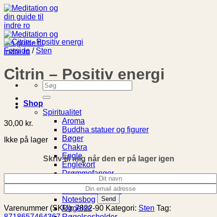
Fortsæt
til
indhold
Forside
/
Sten
Citrin – Positiv energi
Søg
efter:
Shop
Spiritualitet
Aroma
30,00
kr.
Buddha statuer og figurer
Bøger
Ikke på lager
Chakra
Engle
Skriv til mig når den er på lager igen
Englekort
Drømmefanger
Livets Træ
Meditationspuder
Notesbog
Røgelse
Varenummer (SKU):
7822-90
Kategori:
Sten
Tag:
Røgelsesholder
8718657464367