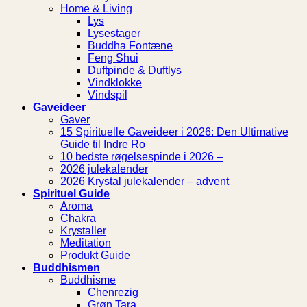
Home & Living
Lys
Lysestager
Buddha Fontæne
Feng Shui
Duftpinde & Duftlys
Vindklokke
Vindspil
Gaveideer
Gaver
15 Spirituelle Gaveideer i 2026: Den Ultimative
Guide til Indre Ro
10 bedste røgelsespinde i 2026 –
2026 julekalender
2026 Krystal julekalender – advent
Spirituel Guide
Aroma
Chakra
Krystaller
Meditation
Produkt Guide
Buddhismen
Buddhisme
Chenrezig
Grøn Tara