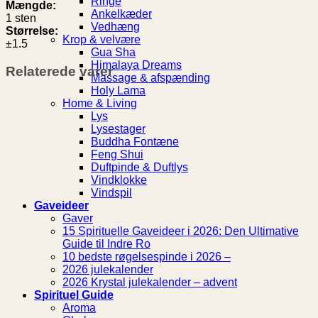
Ringe
Mængde:
Ankelkæder
1 sten
Vedhæng
Størrelse:
Krop & velvære
±1.5
Gua Sha
Himalaya Dreams
Relaterede varer
Massage & afspænding
Holy Lama
Home & Living
Lys
Lysestager
Buddha Fontæne
Feng Shui
Duftpinde & Duftlys
Vindklokke
Vindspil
Gaveideer
Gaver
15 Spirituelle Gaveideer i 2026: Den Ultimative
Guide til Indre Ro
10 bedste røgelsespinde i 2026 –
2026 julekalender
2026 Krystal julekalender – advent
Spirituel Guide
Aroma