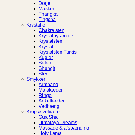
Dorje
Masker
Thangka
Tingsha
Krystaller
Chakra sten
Krystalpyramider
Krystalsten
Krystal
Krystalsten Turkis
Kugler
Selenit
Shungit
Sten
Smykker
Armbånd
Malakæder
Ringe
Ankelkæder
Vedhæng
Krop & velvære
Gua Sha
Himalaya Dreams
Massage & afspænding
Holy Lama