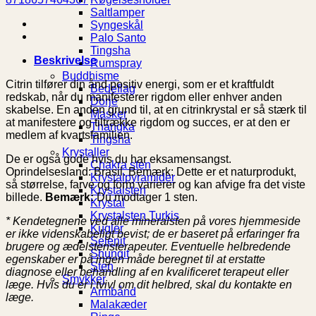
Saltlamper
Syngeskål
Palo Santo
Tingsha
Beskrivelse
Rumspray
Buddhisme
Citrin tilfører din ånd positiv energi, som er et kraftfuldt
Bedeflag
redskab, når du manifesterer rigdom eller enhver anden
Dorje
skabelse. En anden grund til, at en citrinkrystal er så stærk til
Masker
at manifestere og tiltrække rigdom og succes, er at den er
Thangka
medlem af kvartsfamilien.
Tingsha
Krystaller
De er også gode hvis du har eksamensangst.
Chakra sten
Oprindelsesland: Brasil. Bemærk: Dette er et naturprodukt,
Krystalpyramider
så størrelse, farve og form varierer og kan afvige fra det viste
Krystalsten
billede.
Bemærk:
Du modtager 1 sten.
Krystal
Krystalsten Turkis
* Kendetegnene ved alle mineralsten på vores hjemmeside
Kugler
er ikke videnskabeligt bevist; de er baseret på erfaringer fra
Selenit
brugere og ædelstensterapeuter. Eventuelle helbredende
Shungit
egenskaber er på ingen måde beregnet til at erstatte
Sten
diagnose eller behandling af en kvalificeret terapeut eller
Smykker
læge. Hvis du er i tvivl om dit helbred, skal du kontakte en
Armbånd
læge.
Malakæder