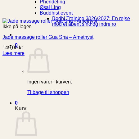
Phendeling
Øsal Ling
Buddhist event
Bodhi Training 2026/2027: En rejse
mod et åbent sind og indre ro
Ikke på lager
Jade massage roller Gua Sha – Amethyst
0
149,00
kr.
Læs mere
Ingen varer i kurven.
Tilbage til shoppen
0
Kurv