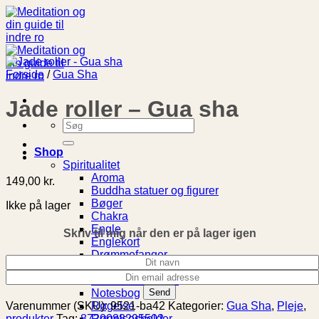
Fortsæt
til
indhold
Forside
/
Gua Sha
Jade roller – Gua sha
Søg
efter:
Shop
Spiritualitet
Aroma
149,00
kr.
Buddha statuer og figurer
Bøger
Ikke på lager
Chakra
Engle
Skriv til mig når den er på lager igen
Englekort
Drømmefanger
Livets Træ
Meditationspuder
Notesbog
Røgelse
Varenummer (SKU):
9521-ba42
Kategorier:
Gua Sha
,
Pleje
,
Røgelsesholder
produkter
Tag:
8720088295502