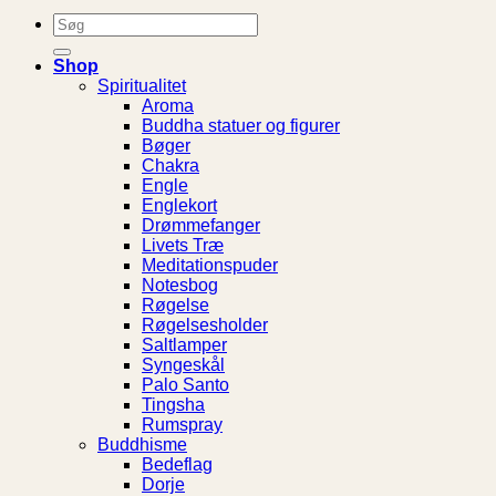
Søg
efter:
Shop
Spiritualitet
Aroma
Buddha statuer og figurer
Bøger
Chakra
Engle
Englekort
Drømmefanger
Livets Træ
Meditationspuder
Notesbog
Røgelse
Røgelsesholder
Saltlamper
Syngeskål
Palo Santo
Tingsha
Rumspray
Buddhisme
Bedeflag
Dorje