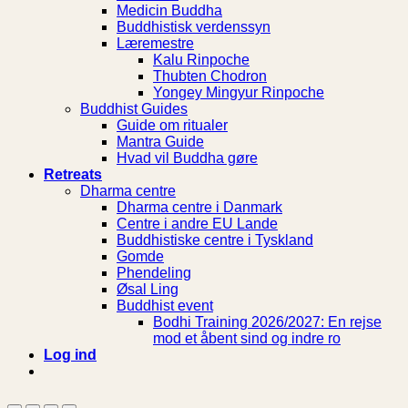
Medicin Buddha
Buddhistisk verdenssyn
Læremestre
Kalu Rinpoche
Thubten Chodron
Yongey Mingyur Rinpoche
Buddhist Guides
Guide om ritualer
Mantra Guide
Hvad vil Buddha gøre
Retreats
Dharma centre
Dharma centre i Danmark
Centre i andre EU Lande
Buddhistiske centre i Tyskland
Gomde
Phendeling
Øsal Ling
Buddhist event
Bodhi Training 2026/2027: En rejse
mod et åbent sind og indre ro
Log ind