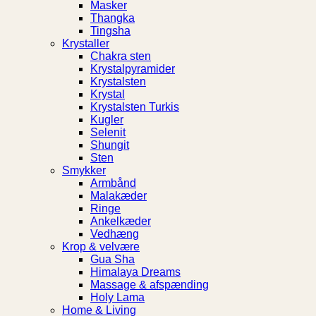
Masker
Thangka
Tingsha
Krystaller
Chakra sten
Krystalpyramider
Krystalsten
Krystal
Krystalsten Turkis
Kugler
Selenit
Shungit
Sten
Smykker
Armbånd
Malakæder
Ringe
Ankelkæder
Vedhæng
Krop & velvære
Gua Sha
Himalaya Dreams
Massage & afspænding
Holy Lama
Home & Living