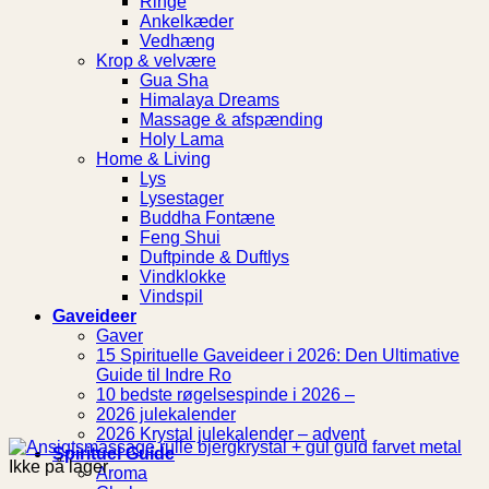
Ringe
Ankelkæder
Vedhæng
Krop & velvære
Gua Sha
Himalaya Dreams
Massage & afspænding
Holy Lama
Home & Living
Lys
Lysestager
Buddha Fontæne
Feng Shui
Duftpinde & Duftlys
Vindklokke
Vindspil
Gaveideer
Gaver
15 Spirituelle Gaveideer i 2026: Den Ultimative
Guide til Indre Ro
10 bedste røgelsespinde i 2026 –
2026 julekalender
2026 Krystal julekalender – advent
Spirituel Guide
Ikke på lager
Aroma