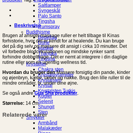
Saltlamper
Syngeskål
Palo Santo
Tingsha
Beskrivelse
Rumspray
Buddhisme
Brugen af ansigts massage ruller er helt tilbage til Kinas
Bedeflag
forhistorie, hvor det er kendt for at healende. Du kan bruge
Dorje
det på dig selv og massere dit ansigt i cirka 10 minutter. Det
Masker
vil forbedre blodcirkulationen og mindske rynker samt
Thangka
forhindre dobbelthage. Det er nemt at integrere i din daglige
Tingsha
rutine eller som en ugentlig wellness tid.
Krystaller
Chakra sten
Hvordan du bruger den
Massere forsigtig din pande, kinder
Krystalpyramider
og øjenbryn, kæbe, læber og nakke. Brug den lille ruller til de
Krystalsten
mindre områder, fx. under dine øjne.
Krystal
Krystalsten Turkis
Se også andre
Gua Sha produkter
.
Kugler
Selenit
Størrelse:
14 cm.
Shungit
Sten
Relaterede varer
Smykker
Armbånd
Malakæder