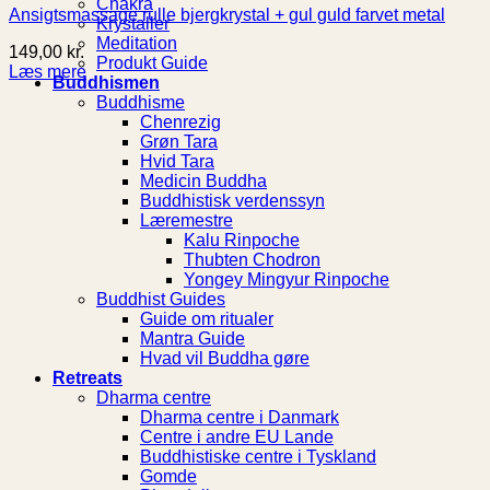
Chakra
Ansigtsmassage rulle bjergkrystal + gul guld farvet metal
Krystaller
Meditation
149,00
kr.
Produkt Guide
Læs mere
Buddhismen
Buddhisme
Chenrezig
Grøn Tara
Hvid Tara
Medicin Buddha
Buddhistisk verdenssyn
Læremestre
Kalu Rinpoche
Thubten Chodron
Yongey Mingyur Rinpoche
Buddhist Guides
Guide om ritualer
Mantra Guide
Hvad vil Buddha gøre
Retreats
Dharma centre
Dharma centre i Danmark
Centre i andre EU Lande
Buddhistiske centre i Tyskland
Gomde