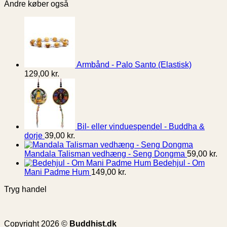
Andre køber også
Armbånd - Palo Santo (Elastisk)
129,00
kr.
Bil- eller vinduespendel - Buddha &
dorje
39,00
kr.
Mandala Talisman vedhæng - Seng Dongma
59,00
kr.
Bedehjul - Om
Mani Padme Hum
149,00
kr.
Tryg handel
Copyright 2026 ©
Buddhist.dk