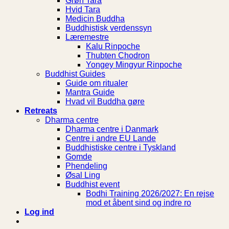
Grøn Tara
Hvid Tara
Medicin Buddha
Buddhistisk verdenssyn
Læremestre
Kalu Rinpoche
Thubten Chodron
Yongey Mingyur Rinpoche
Buddhist Guides
Guide om ritualer
Mantra Guide
Hvad vil Buddha gøre
Retreats
Dharma centre
Dharma centre i Danmark
Centre i andre EU Lande
Buddhistiske centre i Tyskland
Gomde
Phendeling
Øsal Ling
Buddhist event
Bodhi Training 2026/2027: En rejse
mod et åbent sind og indre ro
Log ind