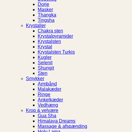
Dorje
Masker
Thangka
Tingsha
Krystaller
Chakra sten
Krystalpyramider
Krystalsten
Krystal
Krystalsten Turkis
Kugler
Selenit
Shungit
Sten
Smykker
Armbånd
Malakæder
Ringe
Ankelkæder
Vedhæng
Krop & velvære
Gua Sha
Himalaya Dreams
Massage & afspænding
Holy Lama