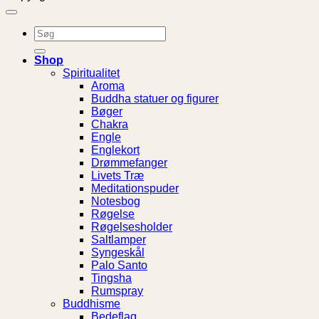
Søg
efter:
Shop
Spiritualitet
Aroma
Buddha statuer og figurer
Bøger
Chakra
Engle
Englekort
Drømmefanger
Livets Træ
Meditationspuder
Notesbog
Røgelse
Røgelsesholder
Saltlamper
Syngeskål
Palo Santo
Tingsha
Rumspray
Buddhisme
Bedeflag