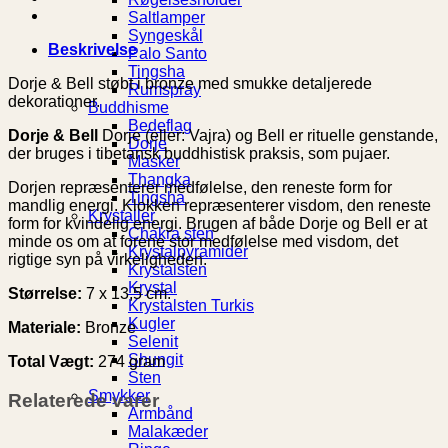
Saltlamper
Syngeskål
Beskrivelse
Palo Santo
Tingsha
Dorje & Bell støbt i bronze med smukke detaljerede
Rumspray
dekorationer.
Buddhisme
Bedeflag
Dorje & Bell
Dorje (eller: Vajra) og Bell er rituelle genstande,
Dorje
der bruges i tibetansk buddhistisk praksis, som pujaer.
Masker
Thangka
Dorjen repræsenterer medfølelse, den reneste form for
Tingsha
mandlig energi. Klokken repræsenterer visdom, den reneste
Krystaller
form for kvindelig energi. Brugen af ​​både Dorje og Bell er at
Chakra sten
minde os om at forene stor medfølelse med visdom, det
Krystalpyramider
rigtige syn på virkeligheden.
Krystalsten
Krystal
Størrelse:
7 x 13,5 cm.
Krystalsten Turkis
Kugler
Materiale:
Bronze
Selenit
Shungit
Total Vægt:
274 gram
Sten
Smykker
Relaterede varer
Armbånd
Malakæder