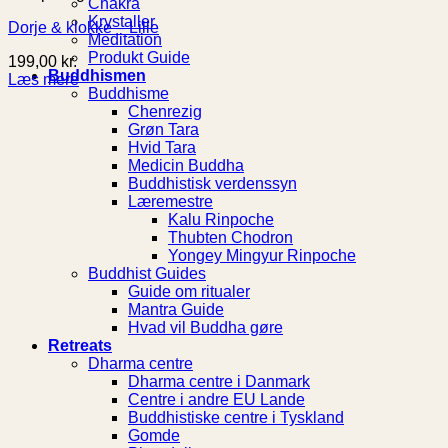
Chakra
Krystaller
Dorje & klokke – Lille
Meditation
Produkt Guide
199,00
kr.
Buddhismen
Læs mere
Buddhisme
Chenrezig
Grøn Tara
Hvid Tara
Medicin Buddha
Buddhistisk verdenssyn
Læremestre
Kalu Rinpoche
Thubten Chodron
Yongey Mingyur Rinpoche
Buddhist Guides
Guide om ritualer
Mantra Guide
Hvad vil Buddha gøre
Retreats
Dharma centre
Dharma centre i Danmark
Centre i andre EU Lande
Buddhistiske centre i Tyskland
Gomde