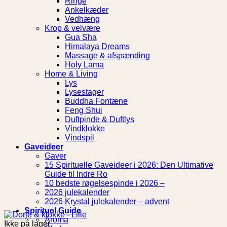
Ringe
Ankelkæder
Vedhæng
Krop & velvære
Gua Sha
Himalaya Dreams
Massage & afspænding
Holy Lama
Home & Living
Lys
Lysestager
Buddha Fontæne
Feng Shui
Duftpinde & Duftlys
Vindklokke
Vindspil
Gaveideer
Gaver
15 Spirituelle Gaveideer i 2026: Den Ultimative
Guide til Indre Ro
10 bedste røgelsespinde i 2026 –
2026 julekalender
2026 Krystal julekalender – advent
Spirituel Guide
Aroma
Ikke på lager