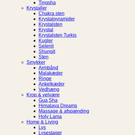
Tingsha
Krystaller
Chakra sten
Krystalpyramider
Krystalsten
Krystal
Krystalsten Turkis
Kugler
Selenit
Shungit
Sten
Smykker
Armbånd
Malakæder
Ringe
Ankelkæder
Vedhæng
Krop & velvære
Gua Sha
Himalaya Dreams
Massage & afspænding
Holy Lama
Home & Living
Lys
Lysestager