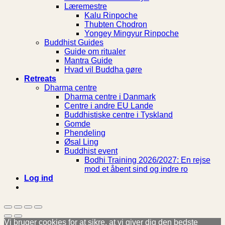
Læremestre
Kalu Rinpoche
Thubten Chodron
Yongey Mingyur Rinpoche
Buddhist Guides
Guide om ritualer
Mantra Guide
Hvad vil Buddha gøre
Retreats
Dharma centre
Dharma centre i Danmark
Centre i andre EU Lande
Buddhistiske centre i Tyskland
Gomde
Phendeling
Øsal Ling
Buddhist event
Bodhi Training 2026/2027: En rejse
mod et åbent sind og indre ro
Log ind
Vi bruger cookies for at sikre, at vi giver dig den bedste