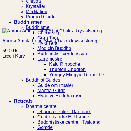
Chakra
Krystaller
Meditation
Produkt Guide
Buddhismen
Buddhisme
Chenrezig
Grøn Tara
Aurora Amrita Feng Shui Chakra krystalstreng
Hvid Tara
Medicin Buddha
59,00
kr.
Buddhistisk verdenssyn
Læg i Kurv
Læremestre
Kalu Rinpoche
Thubten Chodron
Yongey Mingyur Rinpoche
Buddhist Guides
Guide om ritualer
Mantra Guide
Hvad vil Buddha gøre
Retreats
Dharma centre
Dharma centre i Danmark
Centre i andre EU Lande
Buddhistiske centre i Tyskland
Gomde