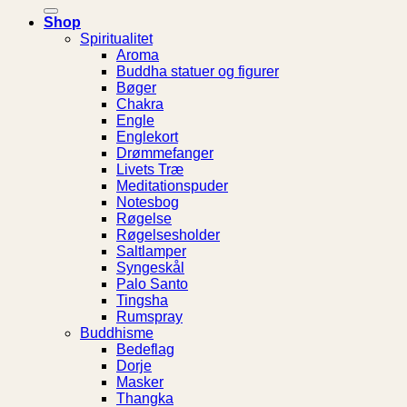
efter:
Shop
Spiritualitet
Aroma
Buddha statuer og figurer
Bøger
Chakra
Engle
Englekort
Drømmefanger
Livets Træ
Meditationspuder
Notesbog
Røgelse
Røgelsesholder
Saltlamper
Syngeskål
Palo Santo
Tingsha
Rumspray
Buddhisme
Bedeflag
Dorje
Masker
Thangka