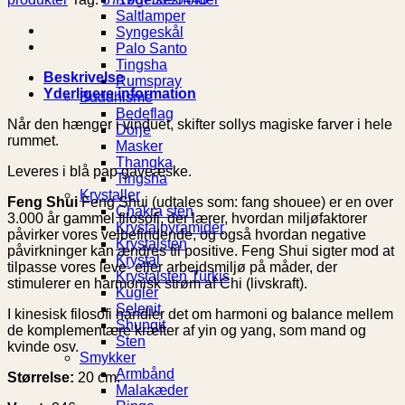
Saltlamper
Syngeskål
Palo Santo
Tingsha
Beskrivelse
Rumspray
Yderligere information
Buddhisme
Bedeflag
Når den hænger i vinduet, skifter sollys magiske farver i hele
Dorje
rummet.
Masker
Thangka
Leveres i blå pap gaveæske.
Tingsha
Krystaller
Feng Shui
Feng Shui (udtales som: fang shouee) er en over
Chakra sten
3.000 år gammel filosofi, der lærer, hvordan miljøfaktorer
Krystalpyramider
påvirker vores velbefindende, og også hvordan negative
Krystalsten
påvirkninger kan ændres til positive. Feng Shui sigter mod at
Krystal
tilpasse vores leve- eller arbejdsmiljø på måder, der
Krystalsten Turkis
stimulerer en harmonisk strøm af Chi (livskraft).
Kugler
Selenit
I kinesisk filosofi handler det om harmoni og balance mellem
Shungit
de komplementære kræfter af yin og yang, som mand og
Sten
kvinde osv.
Smykker
Armbånd
Størrelse:
20 cm.
Malakæder