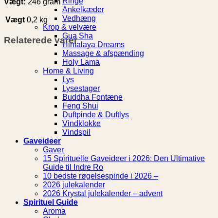
Ringe
Vægt:
246 gram
Ankelkæder
Vedhæng
Vægt
0,2 kg
Krop & velvære
Gua Sha
Relaterede varer
Himalaya Dreams
Massage & afspænding
Holy Lama
Home & Living
Lys
Lysestager
Buddha Fontæne
Feng Shui
Duftpinde & Duftlys
Vindklokke
Vindspil
Gaveideer
Gaver
15 Spirituelle Gaveideer i 2026: Den Ultimative
Guide til Indre Ro
10 bedste røgelsespinde i 2026 –
2026 julekalender
2026 Krystal julekalender – advent
Spirituel Guide
Aroma