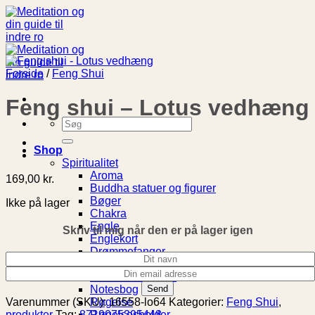
Fortsæt
til
indhold
Forside
/
Feng Shui
Feng shui – Lotus vedhæng
Søg
efter:
Shop
Spiritualitet
Aroma
169,00
kr.
Buddha statuer og figurer
Bøger
Ikke på lager
Chakra
Engle
Skriv til mig når den er på lager igen
Englekort
Drømmefanger
Livets Træ
Meditationspuder
Notesbog
Røgelse
Varenummer (SKU):
16558-lo64
Kategorier:
Feng Shui
,
Røgelsesholder
produkter
Tag:
8719075395448