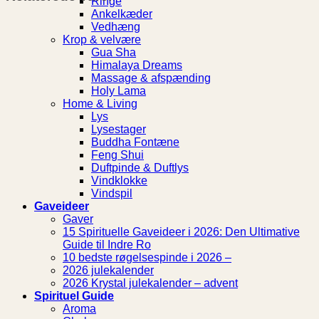
Ringe
Ankelkæder
Vedhæng
Krop & velvære
Gua Sha
Himalaya Dreams
Massage & afspænding
Holy Lama
Home & Living
Lys
Lysestager
Buddha Fontæne
Feng Shui
Duftpinde & Duftlys
Vindklokke
Vindspil
Gaveideer
Gaver
15 Spirituelle Gaveideer i 2026: Den Ultimative
Guide til Indre Ro
10 bedste røgelsespinde i 2026 –
2026 julekalender
2026 Krystal julekalender – advent
Spirituel Guide
Aroma