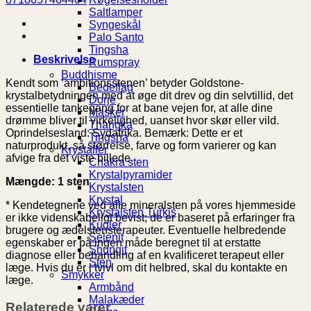
Saltlamper
Syngeskål
Palo Santo
Tingsha
Beskrivelse
Rumspray
Buddhisme
Kendt som ‘ambitionsstenen’ betyder Goldstone-
Bedeflag
krystalbetydningen med at øge dit drev og din selvtillid, det
Dorje
essentielle tankegang for at bane vejen for, at alle dine
Masker
drømme bliver til virkelighed, uanset hvor skør eller vild.
Thangka
Oprindelsesland: Sydafrika. Bemærk: Dette er et
Tingsha
naturprodukt, så størrelse, farve og form varierer og kan
Krystaller
afvige fra det viste billede.
Chakra sten
Krystalpyramider
Mængde: 1 sten
Krystalsten
Krystal
* Kendetegnene ved alle mineralsten på vores hjemmeside
Krystalsten Turkis
er ikke videnskabeligt bevist; de er baseret på erfaringer fra
Kugler
brugere og ædelstensterapeuter. Eventuelle helbredende
Selenit
egenskaber er på ingen måde beregnet til at erstatte
Shungit
diagnose eller behandling af en kvalificeret terapeut eller
Sten
læge. Hvis du er i tvivl om dit helbred, skal du kontakte en
Smykker
læge.
Armbånd
Malakæder
Relaterede varer