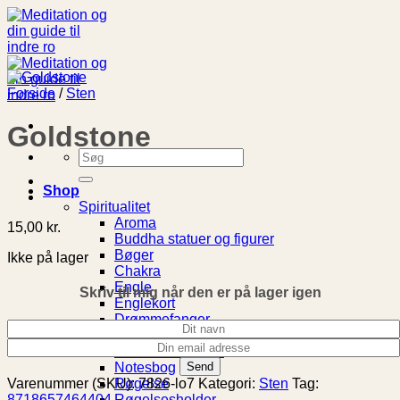
Fortsæt
til
indhold
Forside
/
Sten
Goldstone
Søg
efter:
Shop
Spiritualitet
Aroma
15,00
kr.
Buddha statuer og figurer
Bøger
Ikke på lager
Chakra
Engle
Skriv til mig når den er på lager igen
Englekort
Drømmefanger
Livets Træ
Meditationspuder
Notesbog
Røgelse
Varenummer (SKU):
7826-lo7
Kategori:
Sten
Tag:
Røgelsesholder
8718657464404