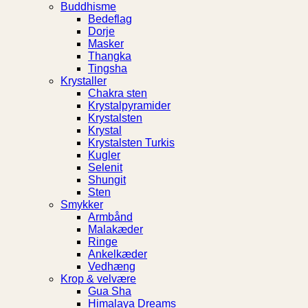
Buddhisme
Bedeflag
Dorje
Masker
Thangka
Tingsha
Krystaller
Chakra sten
Krystalpyramider
Krystalsten
Krystal
Krystalsten Turkis
Kugler
Selenit
Shungit
Sten
Smykker
Armbånd
Malakæder
Ringe
Ankelkæder
Vedhæng
Krop & velvære
Gua Sha
Himalaya Dreams