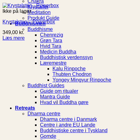
Chakra
Krystaller
Ikke på lager
Meditation
Produkt Guide
Krystalsten – Powerbox
Buddhismen
Buddhisme
349,00
kr.
Chenrezig
Læs mere
Grøn Tara
Hvid Tara
Medicin Buddha
Buddhistisk verdenssyn
Læremestre
Kalu Rinpoche
Thubten Chodron
Yongey Mingyur Rinpoche
Buddhist Guides
Guide om ritualer
Mantra Guide
Hvad vil Buddha gøre
Retreats
Dharma centre
Dharma centre i Danmark
Centre i andre EU Lande
Buddhistiske centre i Tyskland
Gomde