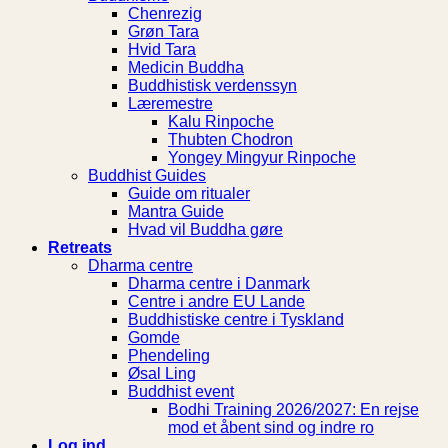
Chenrezig
Grøn Tara
Hvid Tara
Medicin Buddha
Buddhistisk verdenssyn
Læremestre
Kalu Rinpoche
Thubten Chodron
Yongey Mingyur Rinpoche
Buddhist Guides
Guide om ritualer
Mantra Guide
Hvad vil Buddha gøre
Retreats
Dharma centre
Dharma centre i Danmark
Centre i andre EU Lande
Buddhistiske centre i Tyskland
Gomde
Phendeling
Øsal Ling
Buddhist event
Bodhi Training 2026/2027: En rejse
mod et åbent sind og indre ro
Log ind