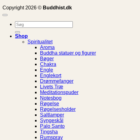
Copyright 2026 ©
Buddhist.dk
Søg
efter:
Shop
Spiritualitet
Aroma
Buddha statuer og figurer
Bøger
Chakra
Engle
Englekort
Drømmefanger
Livets Træ
Meditationspuder
Notesbog
Røgelse
Røgelsesholder
Saltlamper
Syngeskål
Palo Santo
Tingsha
Rumspray