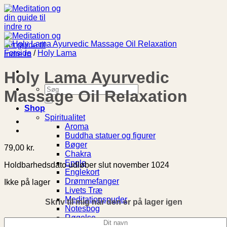
Fortsæt
til
indhold
Forside
/
Holy Lama
Holy Lama Ayurvedic
Søg
Massage Oil Relaxation
efter:
Shop
Spiritualitet
Aroma
Buddha statuer og figurer
Bøger
79,00
kr.
Chakra
Engle
Holdbarhedsdato udløber slut november 1024
Englekort
Drømmefanger
Ikke på lager
Livets Træ
Meditationspuder
Skriv til mig når den er på lager igen
Notesbog
Røgelse
Røgelsesholder