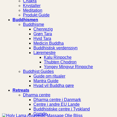
Chakra
Krystaller
Meditation
Produkt Guide
Buddhismen
Buddhisme
Chenrezig
Grøn Tara
Hvid Tara
Medicin Buddha
Buddhistisk verdenssyn
Læremestre
Kalu Rinpoche
Thubten Chodron
Yongey Mingyur Rinpoche
Buddhist Guides
Guide om ritualer
Mantra Guide
Hvad vil Buddha gøre
Retreats
Dharma centre
Dharma centre i Danmark
Centre i andre EU Lande
Buddhistiske centre i Tyskland
Gomde