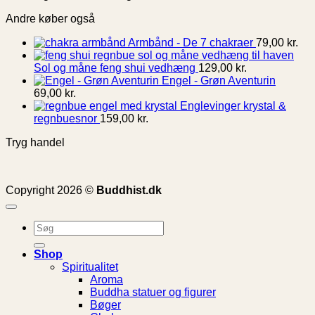
Andre køber også
Armbånd - De 7 chakraer
79,00
kr.
Sol og måne feng shui vedhæng
129,00
kr.
Engel - Grøn Aventurin
69,00
kr.
Englevinger krystal &
regnbuesnor
159,00
kr.
Tryg handel
Copyright 2026 ©
Buddhist.dk
Søg
efter:
Shop
Spiritualitet
Aroma
Buddha statuer og figurer
Bøger