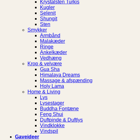
Krystalsten Turkis
Kugler
Selenit
Shungit
Sten
Smykker
Armbånd
Malakæder
Ringe
Ankelkæder
Vedhæng
Krop & velvære
Gua Sha
Himalaya Dreams
Massage & afspænding
Holy Lama
Home & Living
Lys
Lysestager
Buddha Fontæne
Feng Shui
Duftpinde & Duftlys
Vindklokke
Vindspil
Gaveideer