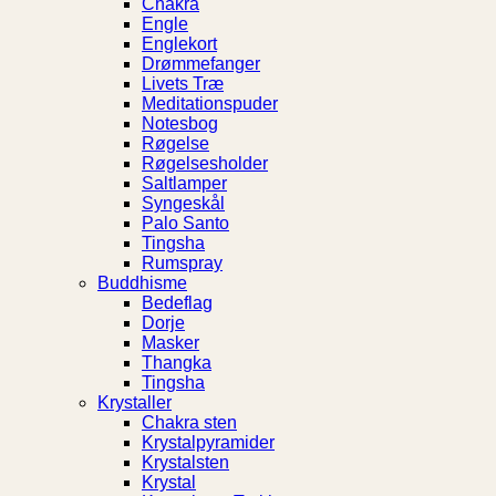
Chakra
Engle
Englekort
Drømmefanger
Livets Træ
Meditationspuder
Notesbog
Røgelse
Røgelsesholder
Saltlamper
Syngeskål
Palo Santo
Tingsha
Rumspray
Buddhisme
Bedeflag
Dorje
Masker
Thangka
Tingsha
Krystaller
Chakra sten
Krystalpyramider
Krystalsten
Krystal