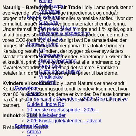
Ringe
Ankelkæder
Naturlig – Bæredygtig – Fair Trade
Holy Lama-produkter er
Vedhæng
overvejende lavet af naturlige ingredienser, og undgår
Krop & velvære
brugen af ​​skrappe kemikalier eller syntetiske stoffer. Hvor det
Gua Sha
er muligt, bruger vi bæredygtige materialer til emballering.
Himalaya Dreams
Under fremstillingen produceres mindre end 1 % spild, og alt
Massage & afspænding
affald bruges som brændstof eller kvægfoder, og dermed er
Holy Lama
vores CO2-fodaftryk usædvanligt lavt! De råmaterialer, der
Home & Living
bruges til fremstilling, kommer primært fra lokale bønder i
Lys
Kerala og resten af ​​Indien, der bygger på over syv årtiers
Lysestager
stærkt etablerede forhold til bønder. Forretningen kører efter
Buddha Fontæne
et kreditfrit princip, hvilket betyder, at alle landmænd og
Feng Shui
råvareleverandører får løn med det samme. Fabrikken
Duftpinde & Duftlys
betaler fair løn til personalet og fair priser til bønderne.
Vindklokke
Vindspil
Kvinders virksomhed
Holy Lama Naturals er anerkendt i
Gaveideer
Kerala som en regeringsgodkendt kvindevirksomhed, hvor
Gaver
over 80 % af fabriksarbejderne er kvinder. De fleste kommer
15 Spirituelle Gaveideer i 2026: Den Ultimative
fra dårligt stillede baggrunde (dvs. enker eller forladt af en
Guide til Indre Ro
partner).
10 bedste røgelsespinde i 2026 –
2026 julekalender
Indhold:
100 ml.
2026 Krystal julekalender – advent
Spirituel Guide
Relaterede varer
Aroma