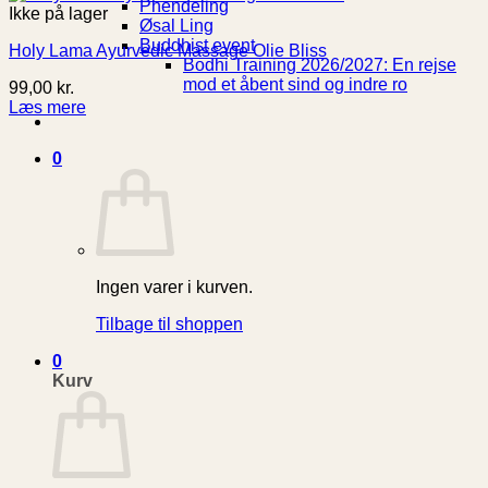
Phendeling
Ikke på lager
Øsal Ling
Buddhist event
Holy Lama Ayurvedic Massage Olie Bliss
Bodhi Training 2026/2027: En rejse
mod et åbent sind og indre ro
99,00
kr.
Læs mere
0
Ingen varer i kurven.
Tilbage til shoppen
0
Kurv