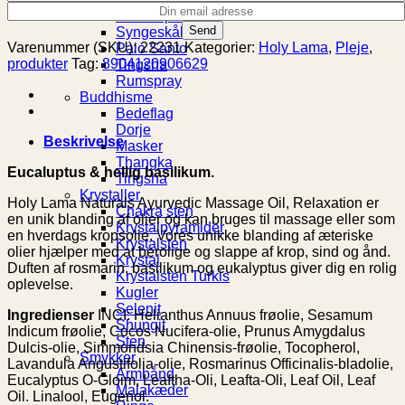
Saltlamper
Syngeskål
Varenummer (SKU):
22231
Kategorier:
Holy Lama
,
Pleje
,
Palo Santo
produkter
Tag:
8904120906629
Tingsha
Rumspray
Buddhisme
Bedeflag
Dorje
Beskrivelse
Masker
Thangka
Eucaluptus & hellig basilikum.
Tingsha
Krystaller
Holy Lama Naturals Ayurvedic Massage Oil, Relaxation er
Chakra sten
en unik blanding af olier og kan bruges til massage eller som
Krystalpyramider
en hverdags kropsolie. Vores unikke blanding af æteriske
Krystalsten
olier hjælper med at berolige og slappe af krop, sind og ånd.
Krystal
Duften af ​​rosmarin, basilikum og eukalyptus giver dig en rolig
Krystalsten Turkis
oplevelse.
Kugler
Selenit
Ingredienser
INCI: Helianthus Annuus frøolie, Sesamum
Shungit
Indicum frøolie, Cocos Nucifera-olie, Prunus Amygdalus
Sten
Dulcis-olie, Simmondsia Chinensis-frøolie, Tocopherol,
Smykker
Lavandula Angustifolia-olie, Rosmarinus Officinalis-bladolie,
Armbånd
Eucalyptus O-Gloim, Leaftha-Oli, Leafta-Oli, Leaf Oil, Leaf
Malakæder
Oil. Linalool, Eugenol.