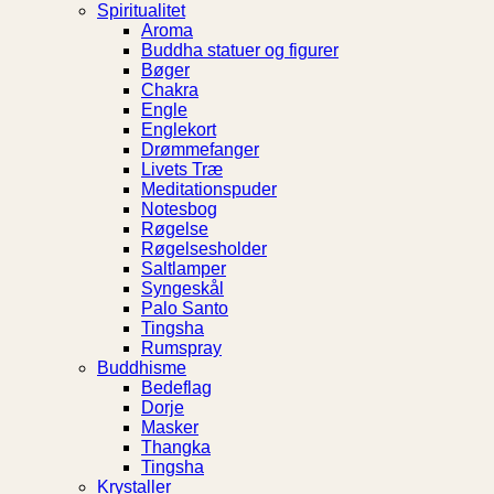
Spiritualitet
Aroma
Buddha statuer og figurer
Bøger
Chakra
Engle
Englekort
Drømmefanger
Livets Træ
Meditationspuder
Notesbog
Røgelse
Røgelsesholder
Saltlamper
Syngeskål
Palo Santo
Tingsha
Rumspray
Buddhisme
Bedeflag
Dorje
Masker
Thangka
Tingsha
Krystaller