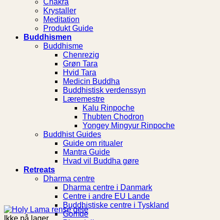
Chakra
Krystaller
Meditation
Produkt Guide
Buddhismen
Buddhisme
Chenrezig
Grøn Tara
Hvid Tara
Medicin Buddha
Buddhistisk verdenssyn
Læremestre
Kalu Rinpoche
Thubten Chodron
Yongey Mingyur Rinpoche
Buddhist Guides
Guide om ritualer
Mantra Guide
Hvad vil Buddha gøre
Retreats
Dharma centre
Dharma centre i Danmark
Centre i andre EU Lande
Buddhistiske centre i Tyskland
Gomde
Ikke på lager