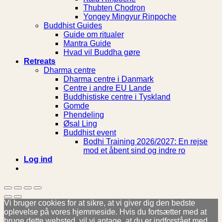
Thubten Chodron
Yongey Mingyur Rinpoche
Buddhist Guides
Guide om ritualer
Mantra Guide
Hvad vil Buddha gøre
Retreats
Dharma centre
Dharma centre i Danmark
Centre i andre EU Lande
Buddhistiske centre i Tyskland
Gomde
Phendeling
Øsal Ling
Buddhist event
Bodhi Training 2026/2027: En rejse
mod et åbent sind og indre ro
Log ind
Vi bruger cookies for at sikre, at vi giver dig den bedste
oplevelse på vores hjemmeside. Hvis du fortsætter med at
bruge dette websted, vil vi antage, at du er indforstået med