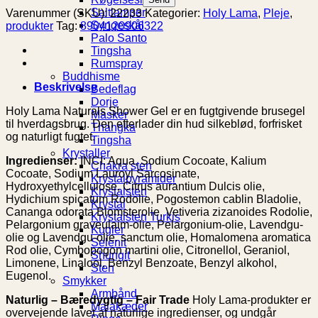
Saltlamper
Varenummer (SKU):
22233
Kategorier:
Holy Lama
,
Pleje
,
Syngeskål
produkter
Tag:
8904120906322
Palo Santo
Tingsha
Rumspray
Buddhisme
Beskrivelse
Bedeflag
Dorje
Holy Lama Naturals Shower Gel er en fugtgivende brusegel
Masker
til hverdagsbrug. Den efterlader din hud silkeblød, forfrisket
Thangka
og naturligt fugtet.
Tingsha
Krystaller
Ingredienser:
INCI: Aqua, Sodium Cocoate, Kalium
Chakra sten
Cocoate, Sodium Lauroyl Sarcosinate,
Krystalpyramider
Hydroxyethylcellulose, Citrus aurantium Dulcis olie,
Krystalsten
Hydichium spicatum Rodolie, Pogostemon cablin Bladolie,
Krystal
Cananga odorata Blomsterolie, Vetiveria zizanoides Rodolie,
Krystalsten Turkis
Pelargonium graveulaim-olie, Pelargonium-olie, Lavendgu-
Kugler
olie og Lavendgu-olie. sanctum olie, Homalomena aromatica
Selenit
Rod olie, Cymbopogon martini olie, Citronellol, Geraniol,
Shungit
Limonene, Linalool, Benzyl Benzoate, Benzyl alkohol,
Sten
Eugenol.
Smykker
Armbånd
Naturlig – Bæredygtig – Fair Trade
Holy Lama-produkter er
Malakæder
overvejende lavet af naturlige ingredienser, og undgår