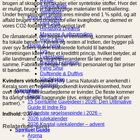
Ringe
brugen af ​​skrappe kemikalier eller syntetiske stoffer. Hvor det
Ankelkæder
er muligt, bruger vi bæredygtige materialer til emballering.
Vedhæng
Under fremstillingen produceres mindre end 1 % spild, og alt
Krop & velvære
affald bruges som brændstof eller kvægfoder, og dermed er
Gua Sha
vores CO2-fodaftryk usædvanligt lavt!
Himalaya Dreams
Massage & afspænding
De råmaterialer, der bruges til fremstilling, kommer primært
Holy Lama
fra lokale bønder i Kerala og resten af ​​Indien, der bygger på
Home & Living
over syv årtiers stærkt etablerede forhold til bønder.
Lys
Forretningen kører efter et kreditfrit princip, hvilket betyder, at
Lysestager
alle landmænd og råvareleverandører får løn med det
Buddha Fontæne
samme. Fabrikken betaler fair løn til personalet og fair priser
Feng Shui
til bønderne.
Duftpinde & Duftlys
Vindklokke
Kvinders virksomhed
Holy Lama Naturals er anerkendt i
Vindspil
Kerala som en regeringsgodkendt kvindevirksomhed, hvor
Gaveideer
over 80 % af fabriksarbejderne er kvinder. De fleste kommer
Gaver
fra dårligt stillede baggrunde (dvs. enker eller forladt af en
15 Spirituelle Gaveideer i 2026: Den Ultimative
partner).
Guide til Indre Ro
10 bedste røgelsespinde i 2026 –
Indhold:
200 ml.
2026 julekalender
2026 Krystal julekalender – advent
Relaterede varer
Spirituel Guide
Aroma