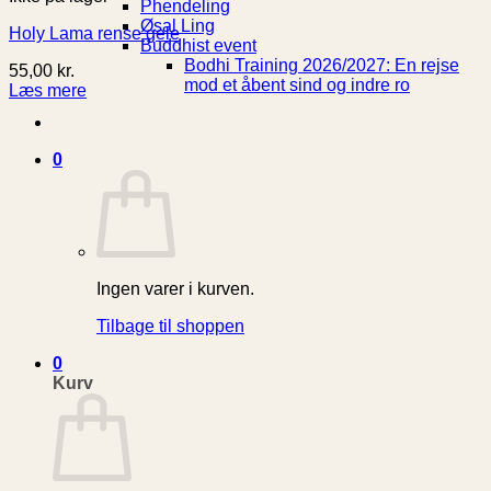
Phendeling
Øsal Ling
Holy Lama rense gele
Buddhist event
Bodhi Training 2026/2027: En rejse
55,00
kr.
mod et åbent sind og indre ro
Læs mere
0
Ingen varer i kurven.
Tilbage til shoppen
0
Kurv