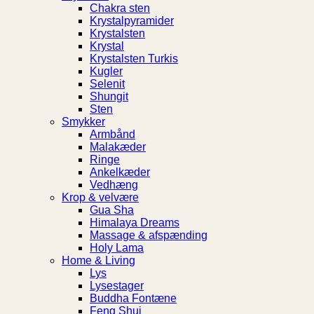
Chakra sten
Krystalpyramider
Krystalsten
Krystal
Krystalsten Turkis
Kugler
Selenit
Shungit
Sten
Smykker
Armbånd
Malakæder
Ringe
Ankelkæder
Vedhæng
Krop & velvære
Gua Sha
Himalaya Dreams
Massage & afspænding
Holy Lama
Home & Living
Lys
Lysestager
Buddha Fontæne
Feng Shui