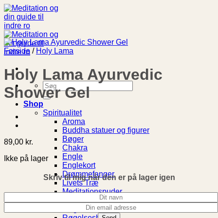
Fortsæt
til
indhold
Forside
/
Holy Lama
Holy Lama Ayurvedic
Søg
Shower Gel
efter:
Shop
Spiritualitet
Aroma
Buddha statuer og figurer
Bøger
89,00
kr.
Chakra
Engle
Ikke på lager
Englekort
Drømmefanger
Skriv til mig når den er på lager igen
Livets Træ
Meditationspuder
Notesbog
Røgelse
Røgelsesholder