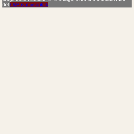
det.
Ok
Privatlivspolitik