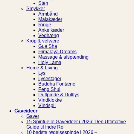
Sten
Smykker
Armbånd
Malakæder
Ringe
Ankelkæder
Vedhæng
Krop & velvære
Gua Sha
Himalaya Dreams
Massage & afspænding
Holy Lama
Home & Living
Lys
Lysestager
Buddha Fontæne
Feng Shui
Duftpinde & Duftlys
Vindklokke
Vindspil
Gaveideer
Gaver
15 Spirituelle Gaveideer i 2026: Den Ultimative
Guide til Indre Ro
10 bedste røgelsespinde i 2026 –