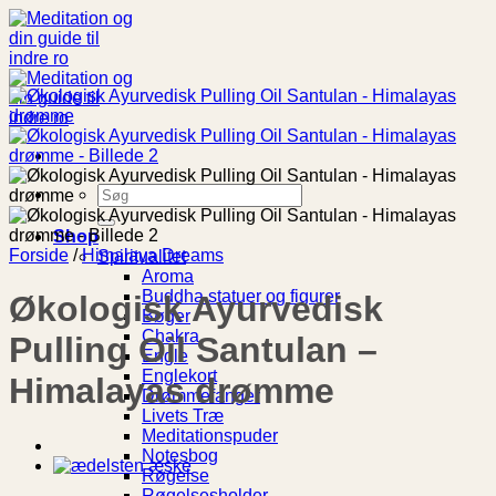
Fortsæt
til
indhold
Søg
efter:
Shop
Forside
/
Himalaya Dreams
Spiritualitet
Aroma
Buddha statuer og figurer
Økologisk Ayurvedisk
Bøger
Chakra
Pulling Oil Santulan –
Engle
Englekort
Himalayas drømme
Drømmefanger
Livets Træ
Meditationspuder
Notesbog
Røgelse
Røgelsesholder