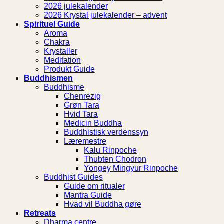
2026 julekalender
2026 Krystal julekalender – advent
Spirituel Guide
Aroma
Chakra
Krystaller
Meditation
Produkt Guide
Buddhismen
Buddhisme
Chenrezig
Grøn Tara
Hvid Tara
Medicin Buddha
Buddhistisk verdenssyn
Læremestre
Kalu Rinpoche
Thubten Chodron
Yongey Mingyur Rinpoche
Buddhist Guides
Guide om ritualer
Mantra Guide
Hvad vil Buddha gøre
Retreats
Dharma centre