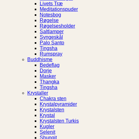
Livets Træ
Meditationspuder
Notesbog
Røgelse
Røgelsesholder
Saltlamper
Syngeskål
Palo Santo
Tingsha
Rumspray
Buddhisme
Bedeflag
Dorje
Masker
Thangka
Tingsha
Krystaller
Chakra sten
Krystalpyramider
Krystalsten
Krystal
Krystalsten Turkis
Kugler
Selenit
Shungit