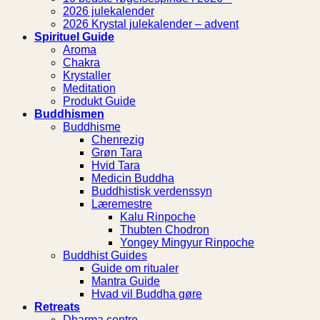
2026 julekalender
2026 Krystal julekalender – advent
Spirituel Guide
Aroma
Chakra
Krystaller
Meditation
Produkt Guide
Buddhismen
Buddhisme
Chenrezig
Grøn Tara
Hvid Tara
Medicin Buddha
Buddhistisk verdenssyn
Læremestre
Kalu Rinpoche
Thubten Chodron
Yongey Mingyur Rinpoche
Buddhist Guides
Guide om ritualer
Mantra Guide
Hvad vil Buddha gøre
Retreats
Dharma centre