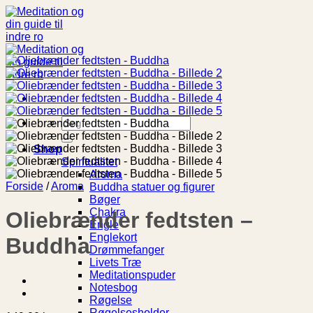
Fortsæt
til
indhold
Søg
efter:
Shop
Spiritualitet
Aroma
Forside
/
Aroma
Buddha statuer og figurer
Bøger
Chakra
Oliebrænder fedtsten –
Engle
Englekort
Buddha
Drømmefanger
Livets Træ
Meditationspuder
Notesbog
Røgelse
Røgelsesholder