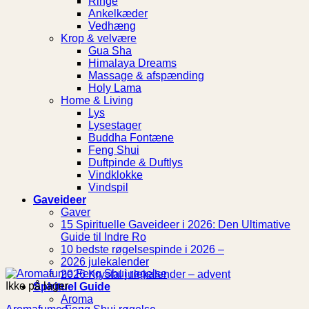
Ringe
Ankelkæder
Vedhæng
Krop & velvære
Gua Sha
Himalaya Dreams
Massage & afspænding
Holy Lama
Home & Living
Lys
Lysestager
Buddha Fontæne
Feng Shui
Duftpinde & Duftlys
Vindklokke
Vindspil
Gaveideer
Gaver
15 Spirituelle Gaveideer i 2026: Den Ultimative
Guide til Indre Ro
10 bedste røgelsespinde i 2026 –
2026 julekalender
2026 Krystal julekalender – advent
Ikke på lager
Spirituel Guide
Aroma