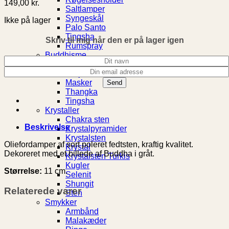
149,00
kr.
Saltlamper
Syngeskål
Ikke på lager
Palo Santo
Tingsha
Skriv til mig når den er på lager igen
Rumspray
Buddhisme
Bedeflag
Dorje
Masker
Thangka
Tingsha
Krystaller
Chakra sten
Beskrivelse
Krystalpyramider
Krystalsten
Oliefordamper af sort poleret fedtsten, kraftig kvalitet.
Krystal
Dekoreret med et billede af Buddha i gråt.
Krystalsten Turkis
Kugler
Størrelse:
11 cm.
Selenit
Shungit
Relaterede varer
Sten
Smykker
Armbånd
Malakæder