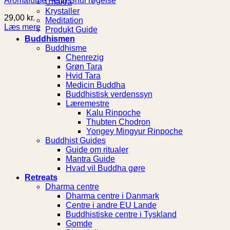
Aromafume Feng Shui røgelse
Chakra
Krystaller
29,00
kr.
Meditation
Læs mere
Produkt Guide
Buddhismen
Buddhisme
Chenrezig
Grøn Tara
Hvid Tara
Medicin Buddha
Buddhistisk verdenssyn
Læremestre
Kalu Rinpoche
Thubten Chodron
Yongey Mingyur Rinpoche
Buddhist Guides
Guide om ritualer
Mantra Guide
Hvad vil Buddha gøre
Retreats
Dharma centre
Dharma centre i Danmark
Centre i andre EU Lande
Buddhistiske centre i Tyskland
Gomde