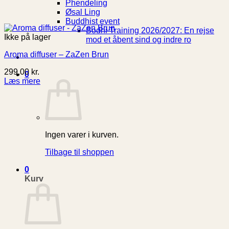
Phendeling
Øsal Ling
Buddhist event
Bodhi Training 2026/2027: En rejse
Ikke på lager
mod et åbent sind og indre ro
Aroma diffuser – ZaZen Brun
299,00
kr.
0
Læs mere
Ingen varer i kurven.
Tilbage til shoppen
0
Kurv