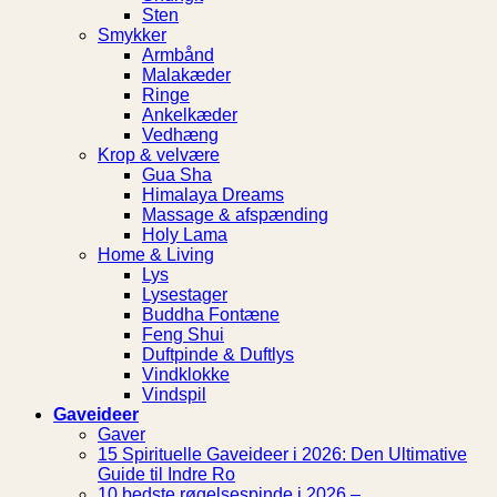
Sten
Smykker
Armbånd
Malakæder
Ringe
Ankelkæder
Vedhæng
Krop & velvære
Gua Sha
Himalaya Dreams
Massage & afspænding
Holy Lama
Home & Living
Lys
Lysestager
Buddha Fontæne
Feng Shui
Duftpinde & Duftlys
Vindklokke
Vindspil
Gaveideer
Gaver
15 Spirituelle Gaveideer i 2026: Den Ultimative
Guide til Indre Ro
10 bedste røgelsespinde i 2026 –