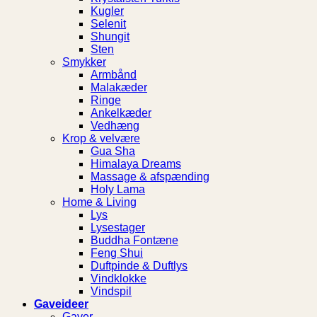
Kugler
Selenit
Shungit
Sten
Smykker
Armbånd
Malakæder
Ringe
Ankelkæder
Vedhæng
Krop & velvære
Gua Sha
Himalaya Dreams
Massage & afspænding
Holy Lama
Home & Living
Lys
Lysestager
Buddha Fontæne
Feng Shui
Duftpinde & Duftlys
Vindklokke
Vindspil
Gaveideer
Gaver