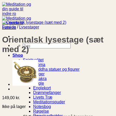
Fortsæt
til
indhold
Forside
/
Lysestager
Orientalsk lysestage (sæt
Søg
med 2)
efter:
Shop
Spiritualitet
Aroma
Buddha statuer og figurer
Bøger
Chakra
Engle
Englekort
Drømmefanger
Livets Træ
149,00
kr.
Meditationspuder
Ikke på lager
Notesbog
Røgelse
Røgelsesholder