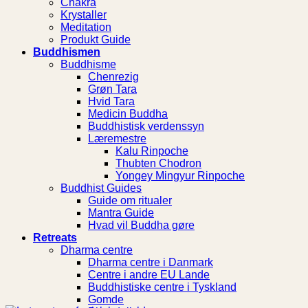
Chakra
Krystaller
Meditation
Produkt Guide
Buddhismen
Buddhisme
Chenrezig
Grøn Tara
Hvid Tara
Medicin Buddha
Buddhistisk verdenssyn
Læremestre
Kalu Rinpoche
Thubten Chodron
Yongey Mingyur Rinpoche
Buddhist Guides
Guide om ritualer
Mantra Guide
Hvad vil Buddha gøre
Retreats
Dharma centre
Dharma centre i Danmark
Centre i andre EU Lande
Buddhistiske centre i Tyskland
Gomde