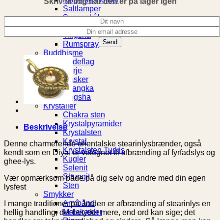
Skriv til mig når den er på lager igen
Saltlamper
Syngeskål
Palo Santo
Tingsha
Rumspray
Buddhisme
Bedeflag
Dorje
Masker
Thangka
Tingsha
Krystaller
Chakra sten
Krystalpyramider
Beskrivelse
Krystalsten
Krystal
Denne charmerende orientalske stearinlysbrænder, også
Krystalsten Turkis
kendt som en Diya, er velegnet til afbrænding af fyrfadslys og
Kugler
ghee-lys.
Selenit
Shungit
Vær opmærksom både på dig selv og andre med din egen
Sten
lysfest
Smykker
Armbånd
I mange traditioner på Jorden er afbrænding af stearinlys en
Malakæder
hellig handling, der betyder mere, end ord kan sige; det