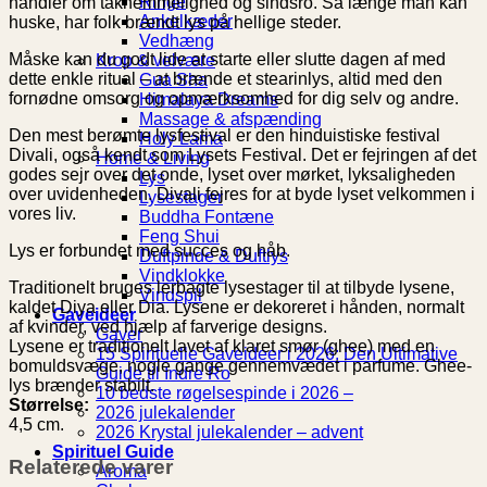
Ringe
handler om taknemmelighed og sindsro. Så længe man kan
Ankelkæder
huske, har folk brændt lys på hellige steder.
Vedhæng
Måske kan du godt lide at starte eller slutte dagen af ​​med
Krop & velvære
dette enkle ritual – at brænde et stearinlys, altid med den
Gua Sha
fornødne omsorg og opmærksomhed for dig selv og andre.
Himalaya Dreams
Massage & afspænding
Den mest berømte lysfestival er den hinduistiske festival
Holy Lama
Divali, også kendt som Lysets Festival. Det er fejringen af ​​det
Home & Living
godes sejr over det onde, lyset over mørket, lyksaligheden
Lys
over uvidenheden. Divali fejres for at byde lyset velkommen i
Lysestager
vores liv.
Buddha Fontæne
Feng Shui
Lys er forbundet med succes og håb.
Duftpinde & Duftlys
Vindklokke
Traditionelt bruges lerbagte lysestager til at tilbyde lysene,
Vindspil
kaldet Diya eller Dia. Lysene er dekoreret i hånden, normalt
Gaveideer
af kvinder, ved hjælp af farverige designs.
Gaver
Lysene er traditionelt lavet af klaret smør (ghee) med en
15 Spirituelle Gaveideer i 2026: Den Ultimative
bomuldsvæge, nogle gange gennemvædet i parfume. Ghee-
Guide til Indre Ro
lys brænder stabilt.
10 bedste røgelsespinde i 2026 –
Størrelse:
2026 julekalender
4,5 cm.
2026 Krystal julekalender – advent
Spirituel Guide
Relaterede varer
Aroma