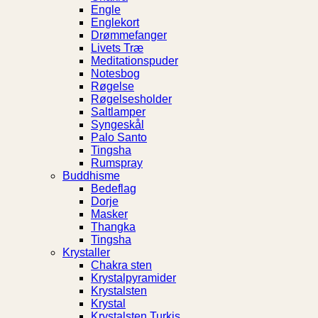
Engle
Englekort
Drømmefanger
Livets Træ
Meditationspuder
Notesbog
Røgelse
Røgelsesholder
Saltlamper
Syngeskål
Palo Santo
Tingsha
Rumspray
Buddhisme
Bedeflag
Dorje
Masker
Thangka
Tingsha
Krystaller
Chakra sten
Krystalpyramider
Krystalsten
Krystal
Krystalsten Turkis