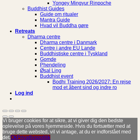
Yongey Mingyur Rinpoche
Buddhist Guides
Guide om ritualer
Mantra Guide
Hvad vil Buddha gøre
Retreats
Dharma centre
Dharma centre i Danmark
Centre i andre EU Lande
Buddhistiske centre i Tyskland
Gomde
Phendeling
Øsal Ling
Buddhist event
Bodhi Training 2026/2027: En rejse
mod et åbent sind og indre ro
Log ind
Vi bruger cookies for at sikre, at vi giver dig den bedste
oplevelse på vores hjemmeside. Hvis du fortsætter med at
bruge dette websted, vil vi antage, at du er indforstået med
det.
Ok
Privatlivspolitik