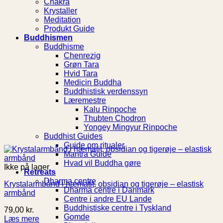
Chakra
Krystaller
Meditation
Produkt Guide
Buddhismen
Buddhisme
Chenrezig
Grøn Tara
Hvid Tara
Medicin Buddha
Buddhistisk verdenssyn
Læremestre
Kalu Rinpoche
Thubten Chodron
Yongey Mingyur Rinpoche
Buddhist Guides
Guide om ritualer
Mantra Guide
Hvad vil Buddha gøre
Ikke på lager
Retreats
Dharma centre
Krystalarmbånd i hæmatit, obsidian og tigerøje – elastisk
Dharma centre i Danmark
armbånd
Centre i andre EU Lande
Buddhistiske centre i Tyskland
79,00
kr.
Gomde
Læs mere