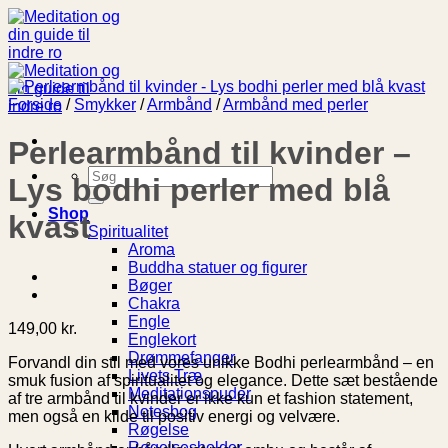
Fortsæt
til
indhold
Forside
/
Smykker
/
Armbånd
/
Armbånd med perler
Perlearmbånd til kvinder –
Søg
Lys bodhi perler med blå
efter:
Shop
kvast
Spiritualitet
Aroma
Buddha statuer og figurer
Bøger
Chakra
Engle
149,00
kr.
Englekort
Drømmefanger
Forvandl din stil med vores unikke Bodhi perlearmbånd – en
Livets Træ
smuk fusion af spiritualitet og elegance. Dette sæt bestående
Meditationspuder
af tre armbånd til kvinder er ikke kun et fashion statement,
Notesbog
men også en kilde til positiv energi og velvære.
Røgelse
Røgelsesholder