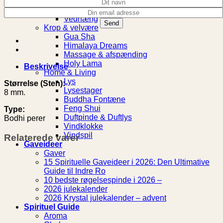
Ringe
Ankelkæder
Vedhæng
Krop & velvære
Gua Sha
Himalaya Dreams
Massage & afspænding
Holy Lama
Beskrivelse
Home & Living
Lys
Størrelse (Sten):
Lysestager
8 mm.
Buddha Fontæne
Feng Shui
Type:
Duftpinde & Duftlys
Bodhi perer
Vindklokke
Vindspil
Relaterede varer
Gaveideer
Gaver
15 Spirituelle Gaveideer i 2026: Den Ultimative
Guide til Indre Ro
10 bedste røgelsespinde i 2026 –
2026 julekalender
2026 Krystal julekalender – advent
Spirituel Guide
Aroma