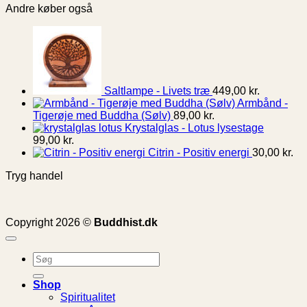
Andre køber også
Saltlampe - Livets træ
449,00
kr.
Armbånd -
Tigerøje med Buddha (Sølv)
89,00
kr.
Krystalglas - Lotus lysestage
99,00
kr.
Citrin - Positiv energi
30,00
kr.
Tryg handel
Copyright 2026 ©
Buddhist.dk
Søg
efter:
Shop
Spiritualitet