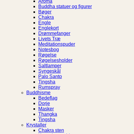
Aroma
Buddha statuer og figurer
Bøger
Chakra
Engle
Englekort
Drømmefanger
Livets Træ
Meditationspuder
Notesbog
Røgelse
Røgelsesholder
Saltlamper
Syngeskål
Palo Santo
Tingsha
Rumspray
Buddhisme
Bedeflag
Dorje
Masker
Thangka
Tingsha
Krystaller
Chakra sten