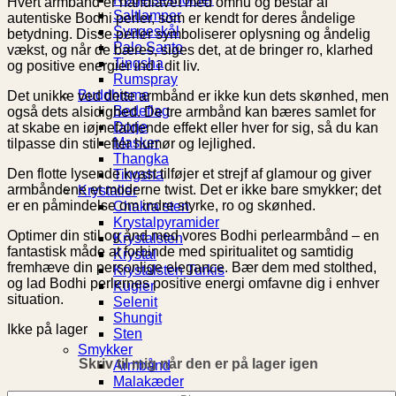
Hvert armbånd er håndlavet med omhu og består af
Saltlamper
autentiske Bodhi perler, som er kendt for deres åndelige
Syngeskål
betydning. Disse perler symboliserer oplysning og åndelig
Palo Santo
vækst, og når de bæres, siges det, at de bringer ro, klarhed
Tingsha
og positive energier ind i dit liv.
Rumspray
Buddhisme
Det unikke ved dette armbånd er ikke kun dets skønhed, men
Bedeflag
også dets alsidighed. De tre armbånd kan bæres samlet for
Dorje
at skabe en iøjnefaldende effekt eller hver for sig, så du kan
Masker
tilpasse din stil efter humør og lejlighed.
Thangka
Den flotte lysende kvast tilføjer et strejf af glamour og giver
Tingsha
armbåndene et moderne twist. Det er ikke bare smykker; det
Krystaller
er en påmindelse om indre styrke, ro og skønhed.
Chakra sten
Krystalpyramider
Optimer din stil og ånd med vores Bodhi perlearmbånd – en
Krystalsten
fantastisk måde at forbinde med spiritualitet og samtidig
Krystal
fremhæve din personlige elegance. Bær dem med stolthed,
Krystalsten Turkis
og lad Bodhi perlernes positive energi omfavne dig i enhver
Kugler
situation.
Selenit
Shungit
Ikke på lager
Sten
Smykker
Skriv til mig når den er på lager igen
Armbånd
Malakæder