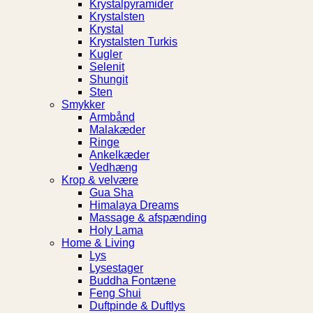
Krystalpyramider
Krystalsten
Krystal
Krystalsten Turkis
Kugler
Selenit
Shungit
Sten
Smykker
Armbånd
Malakæder
Ringe
Ankelkæder
Vedhæng
Krop & velvære
Gua Sha
Himalaya Dreams
Massage & afspænding
Holy Lama
Home & Living
Lys
Lysestager
Buddha Fontæne
Feng Shui
Duftpinde & Duftlys