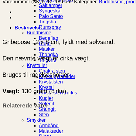
Varenummer (SKU):
10118-ba52
Kategorier:
Buddhisme
,
prod
Saltlamper
Syngeskål
Palo Santo
Tingsha
Rumspray
Beskrivelse
Buddhisme
Bedeflag
Gribepose 12 x 8 cm, fyldt med sølvsand.
Dorje
Masker
Thangka
Den nævnte vægt er cirka vægt.
Tingsha
Krystaller
Chakra sten
Bruges til røgelsesholder
Krystalpyramider
Krystalsten
Krystal
Vægt:
130 gram (cirka)
Krystalsten Turkis
Kugler
Selenit
Relaterede varer
Shungit
Sten
Smykker
Armbånd
Malakæder