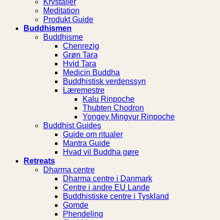
Krystaller
Meditation
Produkt Guide
Buddhismen
Buddhisme
Chenrezig
Grøn Tara
Hvid Tara
Medicin Buddha
Buddhistisk verdenssyn
Læremestre
Kalu Rinpoche
Thubten Chodron
Yongey Mingyur Rinpoche
Buddhist Guides
Guide om ritualer
Mantra Guide
Hvad vil Buddha gøre
Retreats
Dharma centre
Dharma centre i Danmark
Centre i andre EU Lande
Buddhistiske centre i Tyskland
Gomde
Phendeling