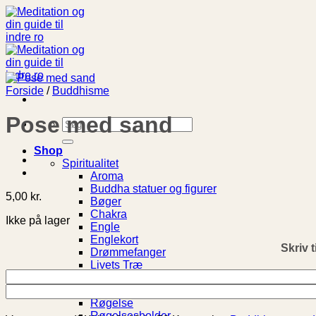
Fortsæt
til
indhold
Forside
/
Buddhisme
Pose med sand
Søg
efter:
Shop
Spiritualitet
Aroma
Buddha statuer og figurer
5,00
kr.
Bøger
Chakra
Ikke på lager
Engle
Englekort
Skriv t
Drømmefanger
Livets Træ
Meditationspuder
Notesbog
Røgelse
Røgelsesholder