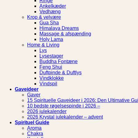
Ringe
Ankelkæder
Vedhæng
Krop & velvære
Gua Sha
Himalaya Dreams
Massage & afspænding
Holy Lama
Home & Living
Lys
Lysestager
Buddha Fontæne
Feng Shui
Duftpinde & Duftlys
Vindklokke
Vindspil
Gaveideer
Gaver
15 Spirituelle Gaveideer i 2026: Den Ultimative Gui
10 bedste røgelsespinde i 2026 –
2026 julekalender
2026 Krystal julekalender – advent
Spirituel Guide
Aroma
Chakra