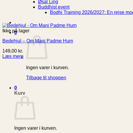
Øsal Ling
Buddhist event
Bodhi Training 2026/2027: En rejse mod
Ikke på lager
0
Bedehjul – Om Mani Padme Hum
149,00
kr.
Læs mere
Ingen varer i kurven.
Tilbage til shoppen
0
Kurv
Ingen varer i kurven.