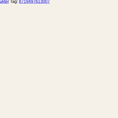
ukter
Tag:
8719497613007