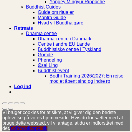
Yongey Mingyur Rinpoche
Buddhist Guides
Guide om ritualer
Mantra Guide
Hvad vil Buddha gøre
Retreats
Dharma centre
Dharma centre i Danmark
Centre i andre EU Lande
Buddhistiske centre i Tyskland
Gomde
Phendeling
Øsal Ling
Buddhist event
Bodhi Training 2026/2027: En rejse
mod et åbent sind og indre ro
Log ind
Vi bruger cookies for at sikre, at vi giver dig den bedste
oplevelse på vores hjemmeside. Hvis du fortsætter med at
bruge dette websted, vil vi antage, at du er indforstået med
det.
Ok
Privatlivspolitik