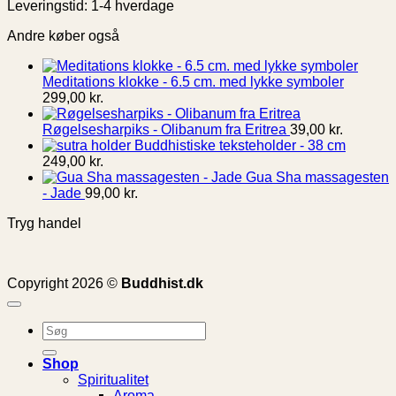
Leveringstid: 1-4 hverdage
Andre køber også
Meditations klokke - 6.5 cm. med lykke symboler
299,00
kr.
Røgelsesharpiks - Olibanum fra Eritrea
39,00
kr.
Buddhistiske teksteholder - 38 cm
249,00
kr.
Gua Sha massagesten
- Jade
99,00
kr.
Tryg handel
Copyright 2026 ©
Buddhist.dk
Søg
efter:
Shop
Spiritualitet
Aroma