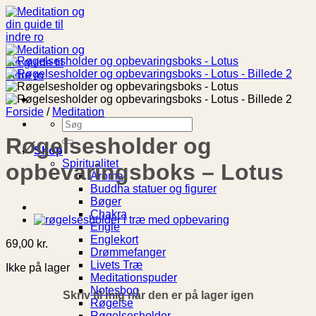
Fortsæt
til
indhold
Forside
/
Meditation
Søg
efter:
Røgelsesholder og
Shop
Spiritualitet
opbevaringsboks – Lotus
Aroma
Buddha statuer og figurer
Bøger
Chakra
Engle
Englekort
69,00
kr.
Drømmefanger
Livets Træ
Ikke på lager
Meditationspuder
Notesbog
Skriv til mig når den er på lager igen
Røgelse
Røgelsesholder