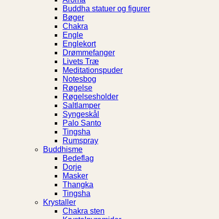
Buddha statuer og figurer
Bøger
Chakra
Engle
Englekort
Drømmefanger
Livets Træ
Meditationspuder
Notesbog
Røgelse
Røgelsesholder
Saltlamper
Syngeskål
Palo Santo
Tingsha
Rumspray
Buddhisme
Bedeflag
Dorje
Masker
Thangka
Tingsha
Krystaller
Chakra sten