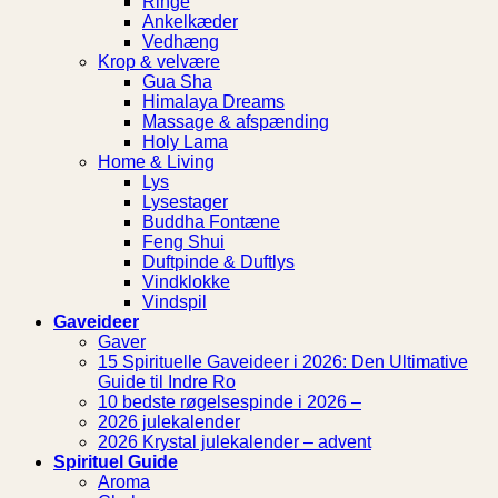
Ringe
Ankelkæder
Vedhæng
Krop & velvære
Gua Sha
Himalaya Dreams
Massage & afspænding
Holy Lama
Home & Living
Lys
Lysestager
Buddha Fontæne
Feng Shui
Duftpinde & Duftlys
Vindklokke
Vindspil
Gaveideer
Gaver
15 Spirituelle Gaveideer i 2026: Den Ultimative
Guide til Indre Ro
10 bedste røgelsespinde i 2026 –
2026 julekalender
2026 Krystal julekalender – advent
Spirituel Guide
Aroma