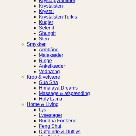
Krystalpyramider
Krystalsten
Krystal
Krystalsten Turkis
Kugler
Selenit
Shungit
Sten
Smykker
Armbånd
Malakæder
Ringe
Ankelkæder
Vedhæng
Krop & velvære
Gua Sha
Himalaya Dreams
Massage & afspænding
Holy Lama
Home & Living
Lys
Lysestager
Buddha Fontæne
Feng Shui
Duftpinde & Duftlys