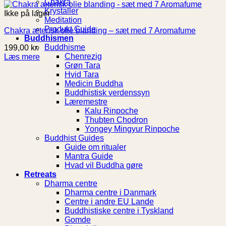
Chakra
Krystaller
Ikke på lager
Meditation
Produkt Guide
Chakra æterisk olie blanding – sæt med 7 Aromafume
Buddhismen
Buddhisme
199,00
kr.
Chenrezig
Læs mere
Grøn Tara
Hvid Tara
Medicin Buddha
Buddhistisk verdenssyn
Læremestre
Kalu Rinpoche
Thubten Chodron
Yongey Mingyur Rinpoche
Buddhist Guides
Guide om ritualer
Mantra Guide
Hvad vil Buddha gøre
Retreats
Dharma centre
Dharma centre i Danmark
Centre i andre EU Lande
Buddhistiske centre i Tyskland
Gomde