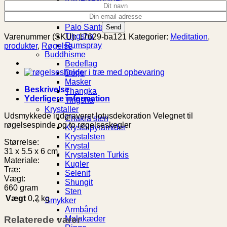
Saltlamper
Syngeskål
Palo Santo
Tingsha
Varenummer (SKU):
17629-ba121
Kategorier:
Meditation
,
Rumspray
produkter
,
Røgelse
Buddhisme
Bedeflag
Dorje
Masker
Beskrivelse
Thangka
Yderligere information
Tingsha
Krystaller
Udsmykkede indgraveret lotusdekoration Velegnet til
Chakra sten
røgelsespinde og to røgelseskegler
Krystalpyramider
Krystalsten
Størrelse:
Krystal
31 x 5.5 x 6 cm.
Krystalsten Turkis
Materiale:
Kugler
Træ:
Selenit
Vægt:
Shungit
660 gram
Sten
Vægt
0,2 kg
Smykker
Armbånd
Malakæder
Relaterede varer