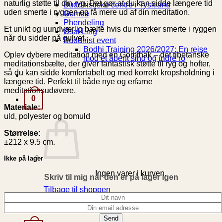
naturlig støtte til din ryg. Det gør at du kan sidde længere tid
Buddhistiske centre i Tyskland
uden smerte i ryggen og få mere ud af din meditation.
Gomde
Phendeling
Et unikt og uundværlig bælte hvis du mærker smerte i ryggen
Øsal Ling
når du sidder på gulvet.
Buddhist event
Bodhi Training 2026/2027: En rejse
Oplev dybere meditation med en Gomthak – det tibetanske
mod et åbent sind og indre ro
meditationsbælte, der giver fantastisk støtte til ryg og hofter,
så du kan sidde komfortabelt og med korrekt kropsholdning i
længere tid. Perfekt til både nye og erfarne
meditationsudøvere.
0
Materiale:
uld, polyester og bomuld
Størrelse:
±212 x 9.5 cm.
Ikke på lager
Ingen varer i kurven.
Skriv til mig når den er på lager igen
Tilbage til shoppen