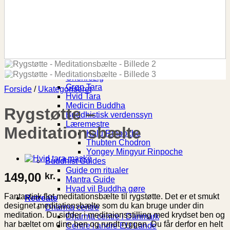
Spirituel Guide
Aroma
Chakra
Krystaller
Meditation
Produkt Guide
Buddhismen
Buddhisme
Chenrezig
Grøn Tara
Forside
/
Ukategoriseret
Hvid Tara
Medicin Buddha
Rygstøtte –
Buddhistisk verdenssyn
Læremestre
Meditationsbælte
Kalu Rinpoche
Thubten Chodron
Yongey Mingyur Rinpoche
Buddhist Guides
Guide om ritualer
149,00
kr.
Mantra Guide
Hvad vil Buddha gøre
Fantastisk flot meditationsbælte til rygstøtte. Det er et smukt
Retreats
designet meditationsbælte som du kan bruge under din
Dharma centre
meditation. Du sidder i meditaionsstilling med krydset ben og
Dharma centre i Danmark
har bæltet om dine ben og rundt ryggen. Du får derfor en helt
Centre i andre EU Lande