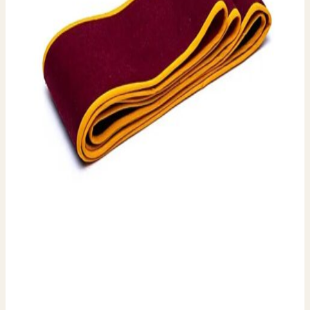
Notesbog
Røgelse
Røgelsesholder
Saltlamper
Syngeskål
Palo Santo
Tingsha
Rumspray
Buddhisme
Bedeflag
Dorje
Masker
Thangka
Tingsha
Krystaller
Chakra sten
Krystalpyramider
Krystalsten
Krystal
Krystalsten Turkis
Kugler
Selenit
Shungit
Sten
Smykker