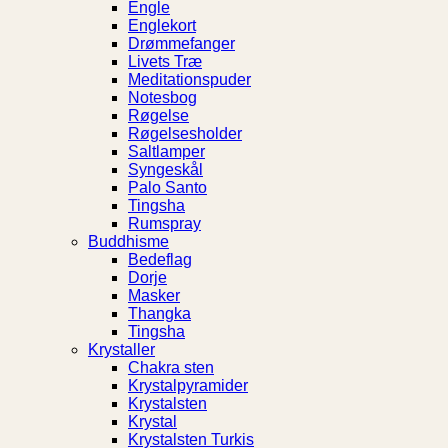
Engle
Englekort
Drømmefanger
Livets Træ
Meditationspuder
Notesbog
Røgelse
Røgelsesholder
Saltlamper
Syngeskål
Palo Santo
Tingsha
Rumspray
Buddhisme
Bedeflag
Dorje
Masker
Thangka
Tingsha
Krystaller
Chakra sten
Krystalpyramider
Krystalsten
Krystal
Krystalsten Turkis