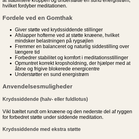
at stabilisere kroppen og understøtte en sund energistrøm,
hvilket fordyber meditationen.
Fordele ved en Gomthak
Giver støtte ved krydssiddende stillinger
Afslapper hofterne ved at støtte knæene, hvilket
mindsker belastningen på rygsøjlen
Fremmer en balanceret og naturlig siddestilling over
længere tid
Forbedrer stabilitet og komfort i meditationsstillinger
Opmuntret korrekt kropsholdning, der hjælper med at
åbne og frigive blokerede energicentre
Understøtter en sund energistrøm
Anvendelsesmuligheder
Krydssiddende (halv- eller fuldlotus)
Vikl bæltet rundt om knæene og den nederste del af ryggen
for forbedret støtte under siddende meditation.
Krydssiddende med ekstra støtte