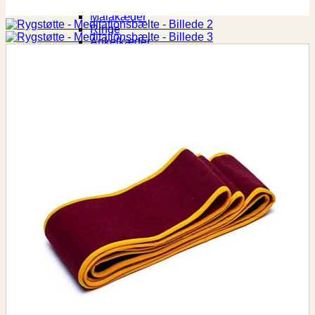
Armbånd
Malakæder
Ringe
Ankelkæder
Vedhæng
Krop & velvære
Gua Sha
Himalaya Dreams
Massage & afspænding
Holy Lama
Home & Living
Lys
Lysestager
Buddha Fontæne
Feng Shui
Duftpinde & Duftlys
Vindklokke
Vindspil
Gaveideer
Gaver
15 Spirituelle Gaveideer i 2026: Den Ultimative
Guide til Indre Ro
10 bedste røgelsespinde i 2026 –
2026 julekalender
2026 Krystal julekalender – advent