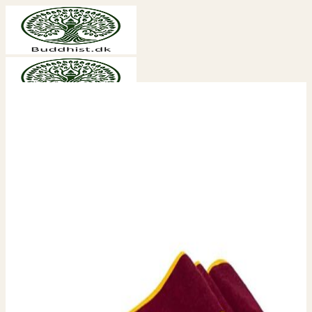
Fortsæt
til
indhold
Søg
efter:
Shop
Spiritualitet
Aroma
Buddha statuer og figurer
Bøger
Chakra
Engle
Englekort
Drømmefanger
Livets Træ
Meditationspuder