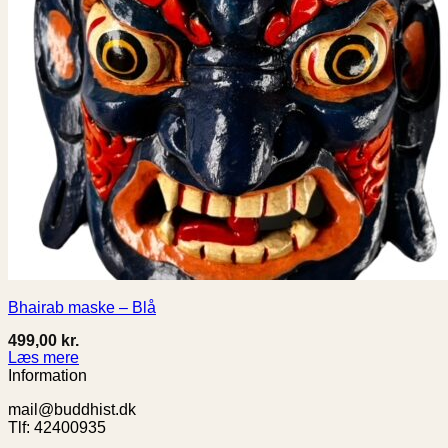
Bhairab maske – Blå
499,00
kr.
Læs mere
Information
mail@buddhist.dk
Tlf: 42400935