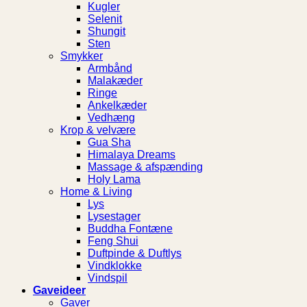
Kugler
Selenit
Shungit
Sten
Smykker
Armbånd
Malakæder
Ringe
Ankelkæder
Vedhæng
Krop & velvære
Gua Sha
Himalaya Dreams
Massage & afspænding
Holy Lama
Home & Living
Lys
Lysestager
Buddha Fontæne
Feng Shui
Duftpinde & Duftlys
Vindklokke
Vindspil
Gaveideer
Gaver