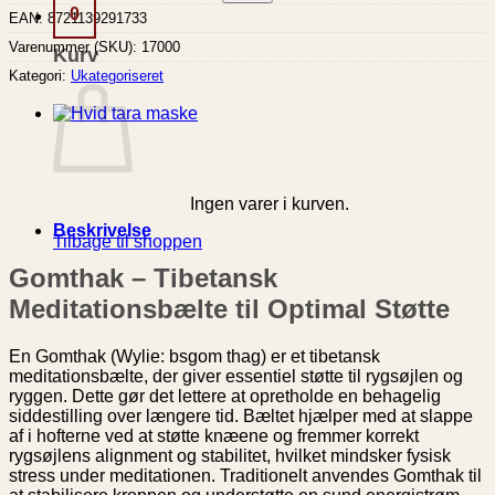
0
EAN:
8721139291733
Varenummer (SKU):
17000
Kurv
Kategori:
Ukategoriseret
Ingen varer i kurven.
Beskrivelse
Tilbage til shoppen
Gomthak – Tibetansk
Meditationsbælte til Optimal Støtte
En Gomthak (Wylie: bsgom thag) er et tibetansk
meditationsbælte, der giver essentiel støtte til rygsøjlen og
ryggen. Dette gør det lettere at opretholde en behagelig
siddestilling over længere tid. Bæltet hjælper med at slappe
af i hofterne ved at støtte knæene og fremmer korrekt
rygsøjlens alignment og stabilitet, hvilket mindsker fysisk
stress under meditationen. Traditionelt anvendes Gomthak til