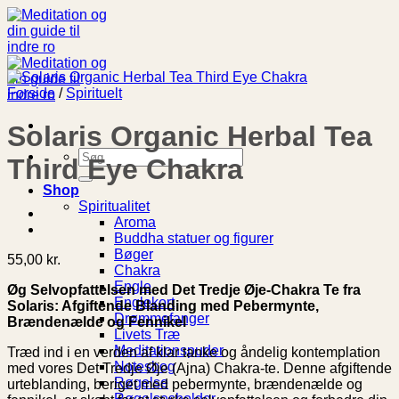
Fortsæt
til
indhold
Forside
/
Spirituelt
Solaris Organic Herbal Tea
Søg
Third Eye Chakra
efter:
Shop
Spiritualitet
Aroma
Buddha statuer og figurer
Bøger
55,00
kr.
Chakra
Engle
Øg Selvopfattelsen med Det Tredje Øje-Chakra Te fra
Englekort
Solaris: Afgiftende Blanding med Pebermynte,
Drømmefanger
Brændenælde og Fennikel
Livets Træ
Meditationspuder
Træd ind i en verden af klar tanke og åndelig kontemplation
Notesbog
med vores Det Tredje Øje (Ajna) Chakra-te. Denne afgiftende
Røgelse
urteblanding, beriget med pebermynte, brændenælde og
Røgelsesholder