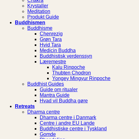
Chakra
Krystaller
Meditation
Produkt Guide
Buddhismen
Buddhisme
Chenrezig
Grøn Tara
Hvid Tara
Medicin Buddha
Buddhistisk verdenssyn
Læremestre
Kalu Rinpoche
Thubten Chodron
Yongey Mingyur Rinpoche
Buddhist Guides
Guide om ritualer
Mantra Guide
Hvad vil Buddha gøre
Retreats
Dharma centre
Dharma centre i Danmark
Centre i andre EU Lande
Buddhistiske centre i Tyskland
Gomde