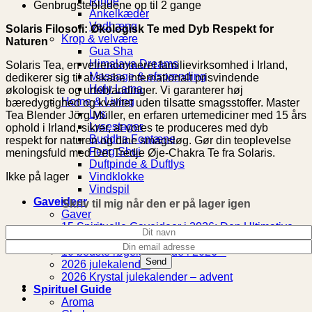
Ringe
Genbrugstebladene op til 2 gange
Ankelkæder
Vedhæng
Solaris Filosofi: Økologisk Te med Dyb Respekt for
Krop & velvære
Naturen
Gua Sha
Himalaya Dreams
Solaris Tea, en velrenommeret familievirksomhed i Irland,
Massage & afspænding
dedikerer sig til at skabe internationalt prisvindende
Holy Lama
økologisk te og urteblandinger. Vi garanterer høj
Home & Living
bæredygtighed og kvalitet uden tilsatte smagsstoffer. Master
Lys
Tea Blender Jörg Müller, en erfaren urtemediciner med 15 års
Lysestager
ophold i Irland, sikrer, at vores te produceres med dyb
Buddha Fontæne
respekt for naturen og dine smagsløg. Gør din teoplevelse
Feng Shui
meningsfuld med Det Tredje Øje-Chakra Te fra Solaris.
Duftpinde & Duftlys
Ikke på lager
Vindklokke
Vindspil
Gaveideer
Skriv til mig når den er på lager igen
Gaver
15 Spirituelle Gaveideer i 2026: Den Ultimative
Guide til Indre Ro
10 bedste røgelsespinde i 2026 –
2026 julekalender
2026 Krystal julekalender – advent
Spirituel Guide
Aroma