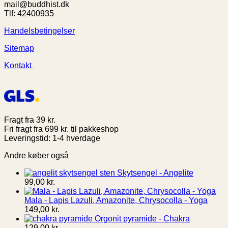
mail@buddhist.dk
Tlf: 42400935
Handelsbetingelser
Sitemap
Kontakt
Fragt fra 39 kr.
Fri fragt fra 699 kr. til pakkeshop
Leveringstid: 1-4 hverdage
Andre køber også
Skytsengel - Angelite
99,00
kr.
Mala - Lapis Lazuli, Amazonite, Chrysocolla - Yoga
149,00
kr.
Orgonit pyramide - Chakra
129,00
kr.