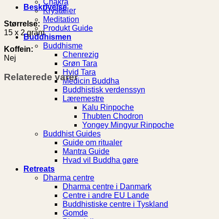
Chakra
Beskrivelse
Krystaller
Meditation
Størrelse:
Produkt Guide
15 x 2 gram
Buddhismen
Buddhisme
Koffein:
Chenrezig
Nej
Grøn Tara
Hvid Tara
Relaterede varer
Medicin Buddha
Buddhistisk verdenssyn
Læremestre
Kalu Rinpoche
Thubten Chodron
Yongey Mingyur Rinpoche
Buddhist Guides
Guide om ritualer
Mantra Guide
Hvad vil Buddha gøre
Retreats
Dharma centre
Dharma centre i Danmark
Centre i andre EU Lande
Buddhistiske centre i Tyskland
Gomde