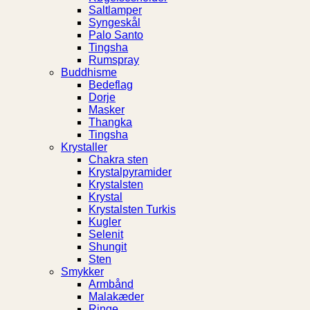
Saltlamper
Syngeskål
Palo Santo
Tingsha
Rumspray
Buddhisme
Bedeflag
Dorje
Masker
Thangka
Tingsha
Krystaller
Chakra sten
Krystalpyramider
Krystalsten
Krystal
Krystalsten Turkis
Kugler
Selenit
Shungit
Sten
Smykker
Armbånd
Malakæder
Ringe