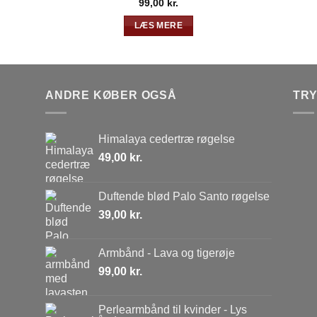
99,00
kr.
LÆS MERE
ANDRE KØBER OGSÅ
TR
Himalaya cedertræ røgelse
49,00
kr.
Duftende blød Palo Santo røgelse
39,00
kr.
Armbånd - Lava og tigerøje
99,00
kr.
Perlearmbånd til kvinder - Lys