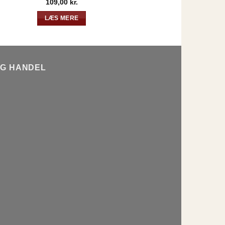
109,00
kr.
LÆS MERE
L
YG HANDEL