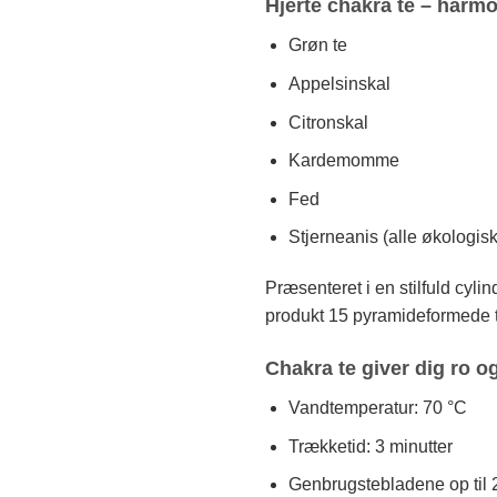
Hjerte chakra te – harmo
Grøn te
Appelsinskal
Citronskal
Kardemomme
Fed
Stjerneanis (alle økologis
Præsenteret i en stilfuld cyli
produkt 15 pyramideformede 
Chakra te giver dig ro o
Vandtemperatur: 70 °C
Trækketid: 3 minutter
Genbrugstebladene op til