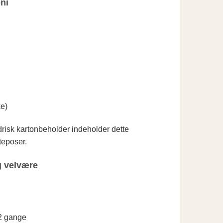
ni
ke)
ndrisk kartonbeholder indeholder dette
teposer.
g velvære
 2 gange