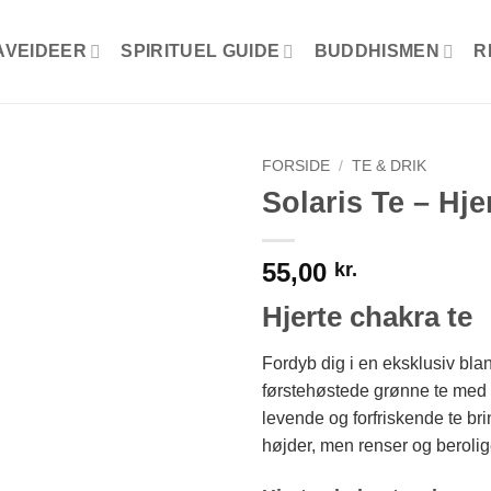
AVEIDEER
SPIRITUEL GUIDE
BUDDHISMEN
R
FORSIDE
/
TE & DRIK
Solaris Te – Hj
55,00
kr.
Hjerte chakra te
Fordyb dig i en eksklusiv bla
førstehøstede grønne te med
levende og forfriskende te br
højder, men renser og berolig