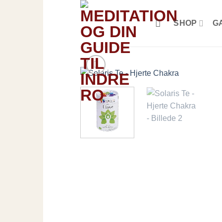
Fortsæt
til
SHOP
G
indhold