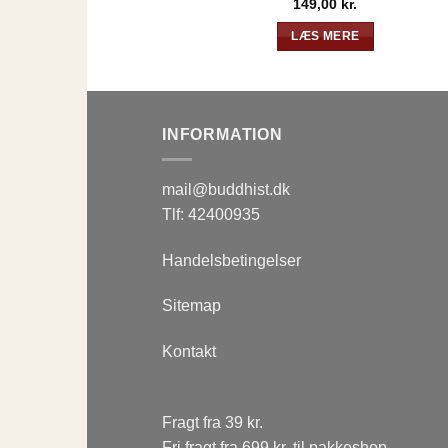
149,00
kr.
LÆS MERE
INFORMATION
mail@buddhist.dk
Tlf: 42400935
Handelsbetingelser
Sitemap
Kontakt
Fragt fra 39 kr.
Fri fragt fra 699 kr. til pakkeshop