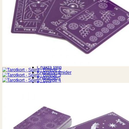
Saltlamper
Syngeskål
Palo Santo
Tingsha
Rumspray
Buddhisme
Bedeflag
Dorje
Masker
Thangka
Tingsha
Krystaller
Chakra sten
Krystalpyramider
Krystalsten
Krystal
Krystalsten Turkis
Kugler
Selenit
Shungit
Sten
Smykker
Armbånd
Malakæder