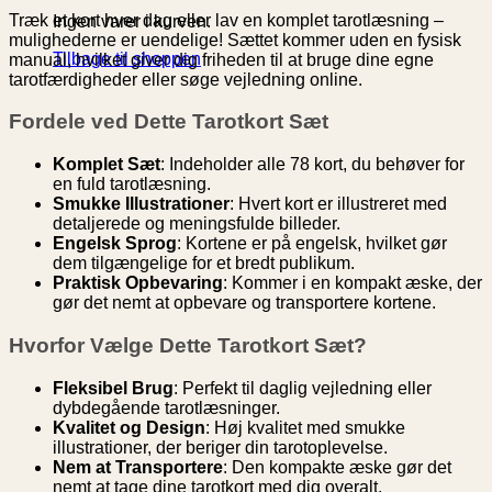
Træk et kort hver dag eller lav en komplet tarotlæsning –
Ingen varer i kurven.
mulighederne er uendelige! Sættet kommer uden en fysisk
Tilbage til shoppen
manual, hvilket giver dig friheden til at bruge dine egne
tarotfærdigheder eller søge vejledning online.
Fordele ved Dette Tarotkort Sæt
Komplet Sæt
: Indeholder alle 78 kort, du behøver for
en fuld tarotlæsning.
Smukke Illustrationer
: Hvert kort er illustreret med
detaljerede og meningsfulde billeder.
Engelsk Sprog
: Kortene er på engelsk, hvilket gør
dem tilgængelige for et bredt publikum.
Praktisk Opbevaring
: Kommer i en kompakt æske, der
gør det nemt at opbevare og transportere kortene.
Hvorfor Vælge Dette Tarotkort Sæt?
Fleksibel Brug
: Perfekt til daglig vejledning eller
dybdegående tarotlæsninger.
Kvalitet og Design
: Høj kvalitet med smukke
illustrationer, der beriger din tarotoplevelse.
Nem at Transportere
: Den kompakte æske gør det
nemt at tage dine tarotkort med dig overalt.