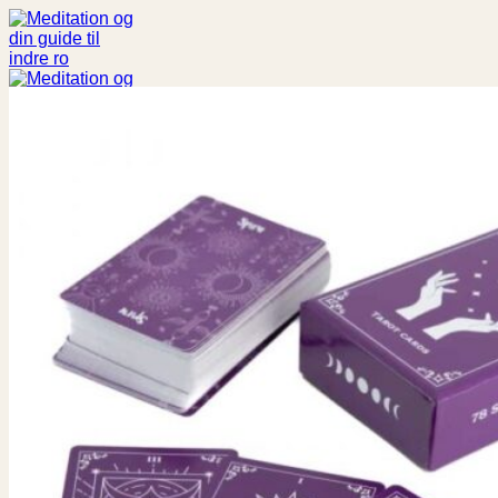
Fortsæt
til
indhold
Søg
efter:
Shop
Spiritualitet
Aroma
Buddha statuer og figurer
Bøger
Chakra
Engle
Englekort
Drømmefanger
Livets Træ
Meditationspuder
Notesbog
Røgelse
Røgelsesholder