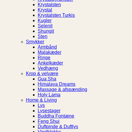
Krystalsten
Krystal
Krystalsten Turkis
Kugler
Selenit
Shungit
Sten
Smykker
Armbånd
Malakæder
Ringe
Ankelkæder
Vedhæng
Krop & velvære
Gua Sha
Himalaya Dreams
Massage & afspænding
Holy Lama
Home & Living
Lys
Lysestager
Buddha Fontæne
Feng Shui
Duftpinde & Duftlys
Vindklokke