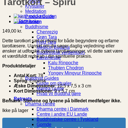
Tarotkort – Spiru
Chakra
Krystaller
Meditation
Produkt Guide
Buddhismen
Buddhisme
149,00
kr.
Chenrezig
Grøn Tara
Dette tarotkort sæt er ideelt for både begyndere og erfarne
Hvid Tara
tarotlæsere. Uanset om du søger daglig vejledning eller
Medicin Buddha
ønsker at udforske dybere tarotlæsninger, vil dette sæt være
Buddhistisk verdenssyn
et værdifuldt redskab i din spirituelle praksis.
Læremestre
Kalu Rinpoche
Produktdetaljer
Thubten Chodron
Yongey Mingyur Rinpoche
Antal Kort
: 78
Buddhist Guides
Sprog
: Engelsk
Guide om ritualer
Æske Dimensioner
: 10,5 x 7,5 x 3 cm
Mantra Guide
Kort Dimensioner
: 9 x 5,7 cm
Hvad vil Buddha gøre
Retreats
Bemærk: Stenene og lysene på billedet medfølger ikke.
Dharma centre
Dharma centre i Danmark
Ikke på lager
Centre i andre EU Lande
Buddhistiske centre i Tyskland
Gomde