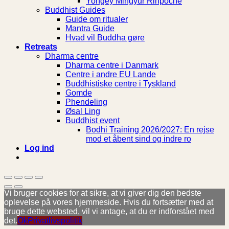
Yongey Mingyur Rinpoche
Buddhist Guides
Guide om ritualer
Mantra Guide
Hvad vil Buddha gøre
Retreats
Dharma centre
Dharma centre i Danmark
Centre i andre EU Lande
Buddhistiske centre i Tyskland
Gomde
Phendeling
Øsal Ling
Buddhist event
Bodhi Training 2026/2027: En rejse
mod et åbent sind og indre ro
Log ind
Vi bruger cookies for at sikre, at vi giver dig den bedste
oplevelse på vores hjemmeside. Hvis du fortsætter med at
bruge dette websted, vil vi antage, at du er indforstået med
det.
Ok
Privatlivspolitik