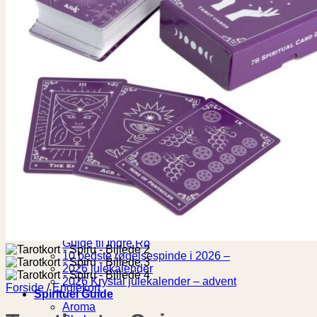
Ringe
Ankelkæder
Vedhæng
Krop & velvære
Gua Sha
Himalaya Dreams
Massage & afspænding
Holy Lama
Home & Living
Lys
Lysestager
Buddha Fontæne
Feng Shui
Duftpinde & Duftlys
Vindklokke
Vindspil
Gaveideer
Gaver
15 Spirituelle Gaveideer i 2026: Den Ultimative
Guide til Indre Ro
10 bedste røgelsespinde i 2026 –
2026 julekalender
2026 Krystal julekalender – advent
Forside
/
Englekort
Spirituel Guide
Aroma