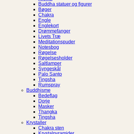
Buddha statuer og figurer
Bøger
Chakra
Engle
Englekort
Drømmefanger
Livets Træ
Meditationspuder
Notesbog
Røgelse
Røgelsesholder
Saltlamper
Syngeskål
Palo Santo
Tingsha
Rumspray
Buddhisme
Bedeflag
Dorje
Masker
Thangka
Tingsha
Krystaller
Chakra sten
Krystalpyramider