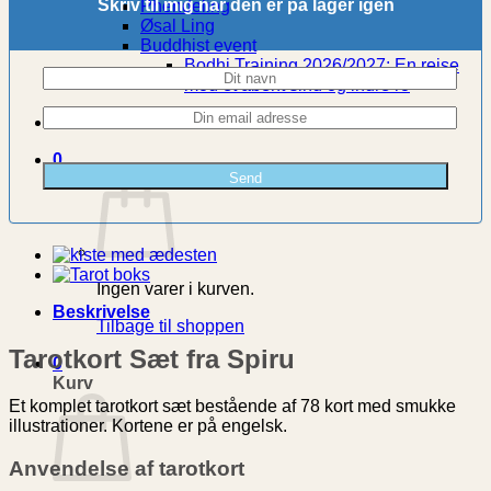
Skriv til mig når den er på lager igen
Phendeling
Øsal Ling
Buddhist event
Bodhi Training 2026/2027: En rejse
mod et åbent sind og indre ro
0
Ingen varer i kurven.
Beskrivelse
Tilbage til shoppen
Tarotkort Sæt fra Spiru
0
Kurv
Et komplet tarotkort sæt bestående af 78 kort med smukke
illustrationer. Kortene er på engelsk.
Anvendelse af tarotkort