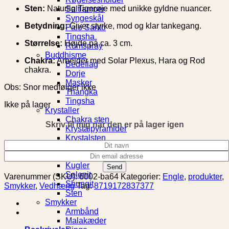
Sten:
Naturlig Tigerøje med unikke gyldne nuancer.
Saltlamper
Syngeskål
Betydning:
Giver styrke, mod og klar tankegang.
Palo Santo
Tingsha
Størrelse:
Højde på ca. 3 cm.
Rumspray
Buddhisme
Chakra:
Arbejder med Solar Plexus, Hara og Rod
Bedeflag
chakra.
Dorje
Masker
Obs: Snor medfølger ikke
Thangka
Tingsha
Ikke på lager
Krystaller
Chakra sten
Skriv til mig når den er på lager igen
Krystalpyramider
Krystalsten
Krystal
Krystalsten Turkis
Kugler
Selenit
Varenummer (SKU):
6002-ba64
Kategorier:
Engle
,
produkter
,
Shungit
Smykker
,
Vedhæng
Tag:
8719172837377
Sten
Smykker
Armbånd
Malakæder