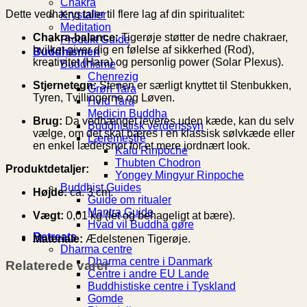
Chakra
Dette vedhæng taler til flere lag af din spiritualitet:
Krystaller
Meditation
Chakra-balance:
Tigerøje støtter de nedre chakraer,
Produkt Guide
hvilket giver dig en følelse af sikkerhed (Rod),
Buddhismen
kreativitet (Hara) og personlig power (Solar Plexus).
Buddhisme
Chenrezig
Stjernetegn:
Stenen er særligt knyttet til Stenbukken,
Grøn Tara
Tyren, Tvillingerne og Løven.
Hvid Tara
Medicin Buddha
Brug:
Da vedhænget leveres uden kæde, kan du selv
Buddhistisk verdenssyn
vælge, om det skal bæres i en klassisk sølvkæde eller
Læremestre
en enkel lædersnor for et mere jordnært look.
Kalu Rinpoche
Thubten Chodron
Produktdetaljer:
Yongey Mingyur Rinpoche
Buddhist Guides
Højde:
ca. 3 cm.
Guide om ritualer
Mantra Guide
Vægt:
0,01 kg (let og behageligt at bære).
Hvad vil Buddha gøre
Retreats
Materiale:
Ædelstenen Tigerøje.
Dharma centre
Dharma centre i Danmark
Relaterede varer
Centre i andre EU Lande
Buddhistiske centre i Tyskland
Gomde