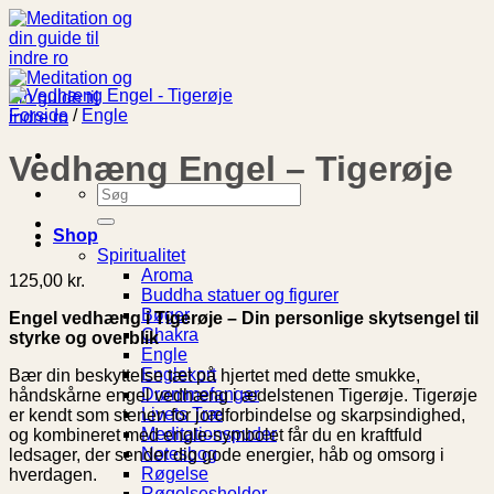
Fortsæt
til
indhold
Forside
/
Engle
Vedhæng Engel – Tigerøje
Søg
efter:
Shop
Spiritualitet
Aroma
125,00
kr.
Buddha statuer og figurer
Bøger
Engel vedhæng i Tigerøje – Din personlige skytsengel til
Chakra
styrke og overblik
Engle
Englekort
Bær din beskyttelse tæt på hjertet med dette smukke,
Drømmefanger
håndskårne engel vedhæng i ædelstenen Tigerøje. Tigerøje
Livets Træ
er kendt som stenen for jordforbindelse og skarpsindighed,
Meditationspuder
og kombineret med engle-symbolet får du en kraftfuld
Notesbog
ledsager, der sender dig gode energier, håb og omsorg i
Røgelse
hverdagen.
Røgelsesholder