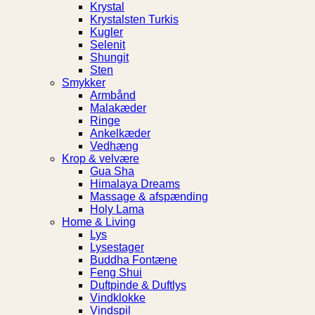
Krystal
Krystalsten Turkis
Kugler
Selenit
Shungit
Sten
Smykker
Armbånd
Malakæder
Ringe
Ankelkæder
Vedhæng
Krop & velvære
Gua Sha
Himalaya Dreams
Massage & afspænding
Holy Lama
Home & Living
Lys
Lysestager
Buddha Fontæne
Feng Shui
Duftpinde & Duftlys
Vindklokke
Vindspil