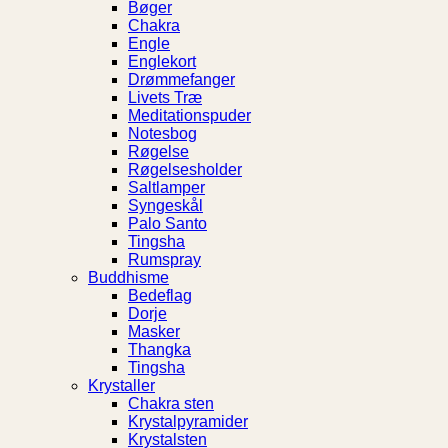
Bøger
Chakra
Engle
Englekort
Drømmefanger
Livets Træ
Meditationspuder
Notesbog
Røgelse
Røgelsesholder
Saltlamper
Syngeskål
Palo Santo
Tingsha
Rumspray
Buddhisme
Bedeflag
Dorje
Masker
Thangka
Tingsha
Krystaller
Chakra sten
Krystalpyramider
Krystalsten