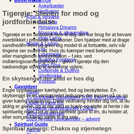
Ringe
Beskrivelse
Ankelkæder
Vedhæng
Tigerøje: Stenen for mod og
Krop & velvære
jordforbindelse
Gua Sha
Himalaya Dreams
Massage & afspænding
Tigerøje er en fantastisk sten til dig, der har brug for at bevare
Holy Lama
overblikket i pressede situationer. Den hjælper med at drage
Home & Living
sandheden frem og giver dig modet til at fortsætte, selv når
Lys
tingene ser svære ud. Hvis du kæmper med bekymringer
Lysestager
eller manglende koncentration – f.eks. ved
Buddha Fontæne
indlæringsvanskeligheder – giver Tigerøje dig den
Feng Shui
nødvendige styrke til at komme videre.
Duftpinde & Duftlys
Vindklokke
En skytsengel der altid er hos dig
Vindspil
Gaveideer
Engle symboliserer kærlighed, fred og beskyttelse. En
Gaver
skytsengel er en venligsindet ledsager, der passer på os og
15 Spirituelle Gaveideer i 2026: Den Ultimative
giver kærlig vejledning. Dette vedhæng minder dig om, at du
Guide til Indre Ro
aldrig er alene, og at der altid er hjælp og støtte at hente i de
10 bedste røgelsespinde i 2026 –
spirituelle riger. Det er den perfekte gave til en, du holder af,
2026 julekalender
eller som en kærlig støtte til dig selv.
2026 Krystal julekalender – advent
Spirituel Guide
Spirituel synergi: Chakra og stjernetegn
Aroma