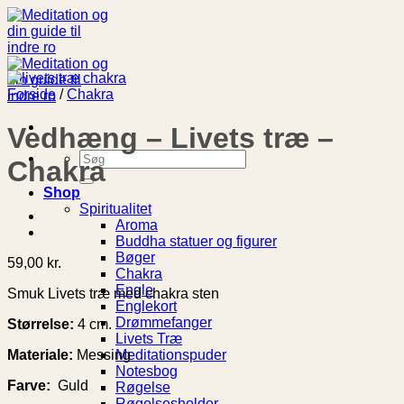
Fortsæt
til
indhold
Forside
/
Chakra
Vedhæng – Livets træ –
Søg
Chakra
efter:
Shop
Spiritualitet
Aroma
Buddha statuer og figurer
Bøger
59,00
kr.
Chakra
Engle
Smuk Livets træ med chakra sten
Englekort
Drømmefanger
Størrelse:
4 cm.
Livets Træ
Materiale:
Messing
Meditationspuder
Notesbog
Farve:
Guld
Røgelse
Røgelsesholder