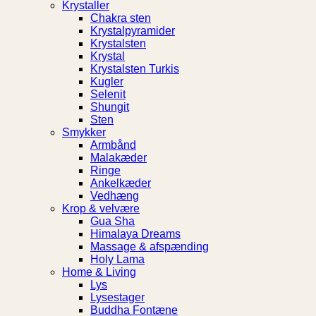
Krystaller
Chakra sten
Krystalpyramider
Krystalsten
Krystal
Krystalsten Turkis
Kugler
Selenit
Shungit
Sten
Smykker
Armbånd
Malakæder
Ringe
Ankelkæder
Vedhæng
Krop & velvære
Gua Sha
Himalaya Dreams
Massage & afspænding
Holy Lama
Home & Living
Lys
Lysestager
Buddha Fontæne