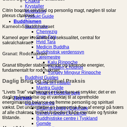
Chakra
Krystaller
Citrin booster selvtillid og personlig magt, nøglen til solar
Meditation
plexus chakraet.
Produkt Guide
Buddhismen
Karneol: Sakralchakraet
Buddhisme
Chenrezig
Grøn Tara
Karneol øger kreativitet og seksualitet, central for
Hvid Tara
sakralchakraet.
Medicin Buddha
Buddhistisk verdenssyn
Granat: Rodchakraet
Læremestre
Kalu Rinpoche
Granat tilbyder stabiliserende og sikrende energier,
Thubten Chodron
fundamentalt for rodchakraet.
Yongey Mingyur Rinpoche
Buddhist Guides
Daglig Brug og Spirituel Praksis
Guide om ritualer
Mantra Guide
“Livets Træ” vedhænget er ikke bare et smykke; det er en
Hvad vil Buddha gøre
daglig påmindelse og et værktøj til at opretholde
Retreats
energimæssig balance og fremme personlig og spirituel
Dharma centre
vækst. Det understøtter en harmonisk flow af energi på tværs
Dharma centre i Danmark
af alle chakraer, hvilket forbedrer både mentale og fysiske
Centre i andre EU Lande
tilstande.
Buddhistiske centre i Tyskland
Gomde