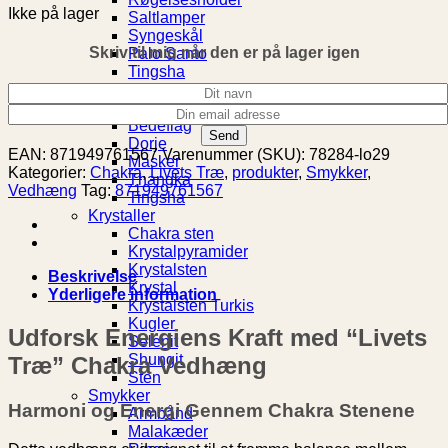
Ikke på lager
Saltlamper
Syngeskål
Skriv til mig når den er på lager igen
Palo Santo
Tingsha
Rumspray
Buddhisme
Bedeflag
Dorje
EAN:
871949761567
Varenummer (SKU):
78284-lo29
Masker
Kategorier:
Chakra
,
Livets Træ
,
produkter
,
Smykker
,
Thangka
Vedhæng
Tag:
871949761567
Tingsha
Krystaller
Chakra sten
Krystalpyramider
Krystalsten
Beskrivelse
Krystal
Yderligere information
Krystalsten Turkis
Kugler
Udforsk Energiens Kraft med “Livets
Selenit
Shungit
Træ” Chakra Vedhæng
Sten
Smykker
Harmoni og Energi Gennem Chakra Stenene
Armbånd
Malakæder