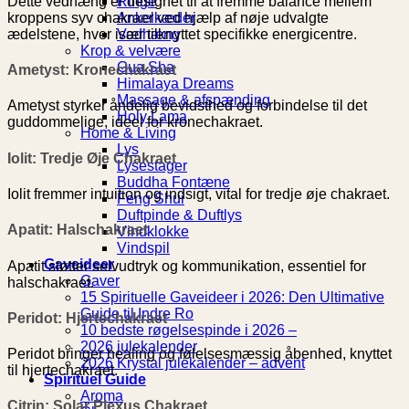
Dette vedhæng er designet til at fremme balance mellem
Ringe
kroppens syv chakraer ved hjælp af nøje udvalgte
Ankelkæder
ædelstene, hver især tilknyttet specifikke energicentre.
Vedhæng
Krop & velvære
Gua Sha
Ametyst: Kronechakraet
Himalaya Dreams
Massage & afspænding
Ametyst styrker åndelig bevidsthed og forbindelse til det
Holy Lama
guddommelige, ideel for kronechakraet.
Home & Living
Lys
Iolit: Tredje Øje Chakraet
Lysestager
Buddha Fontæne
Iolit fremmer intuition og indsigt, vital for tredje øje chakraet.
Feng Shui
Duftpinde & Duftlys
Apatit: Halschakraet
Vindklokke
Vindspil
Gaveideer
Apatit støtter selvudtryk og kommunikation, essentiel for
Gaver
halschakraet.
15 Spirituelle Gaveideer i 2026: Den Ultimative
Guide til Indre Ro
Peridot: Hjertechakraet
10 bedste røgelsespinde i 2026 –
2026 julekalender
Peridot bringer healing og følelsesmæssig åbenhed, knyttet
2026 Krystal julekalender – advent
til hjertechakraet.
Spirituel Guide
Aroma
Citrin: Solar Plexus Chakraet