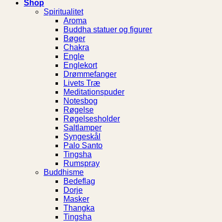
Shop
Spiritualitet
Aroma
Buddha statuer og figurer
Bøger
Chakra
Engle
Englekort
Drømmefanger
Livets Træ
Meditationspuder
Notesbog
Røgelse
Røgelsesholder
Saltlamper
Syngeskål
Palo Santo
Tingsha
Rumspray
Buddhisme
Bedeflag
Dorje
Masker
Thangka
Tingsha