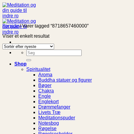
Fortsæt
til
indhold
Forside
/
Varer tagged “8718657460000”
Viser et enkelt resultat
Søg
efter:
Shop
Spiritualitet
Aroma
Buddha statuer og figurer
Bøger
Chakra
Engle
Englekort
Drømmefanger
Livets Træ
Meditationspuder
Notesbog
Røgelse
Røgelsesholder