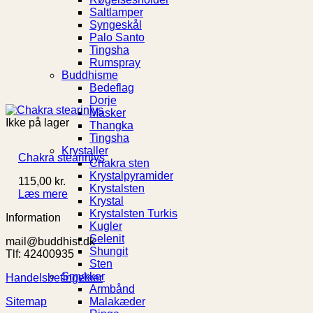
Saltlamper
Syngeskål
Palo Santo
Tingsha
Rumspray
Buddhisme
Bedeflag
Dorje
Masker
Ikke på lager
Thangka
Tingsha
Krystaller
Chakra stearinlys
Chakra sten
Krystalpyramider
115,00
kr.
Krystalsten
Læs mere
Krystal
Krystalsten Turkis
Information
Kugler
Selenit
mail@buddhist.dk
Shungit
Tlf: 42400935
Sten
Smykker
Handelsbetingelser
Armbånd
Sitemap
Malakæder