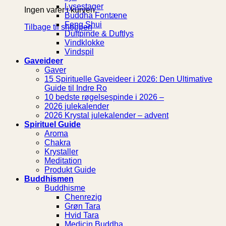
Lysestager
Ingen varer i kurven.
Buddha Fontæne
Feng Shui
Tilbage til shoppen
Duftpinde & Duftlys
Vindklokke
Vindspil
Gaveideer
Gaver
15 Spirituelle Gaveideer i 2026: Den Ultimative
Guide til Indre Ro
10 bedste røgelsespinde i 2026 –
2026 julekalender
2026 Krystal julekalender – advent
Spirituel Guide
Aroma
Chakra
Krystaller
Meditation
Produkt Guide
Buddhismen
Buddhisme
Chenrezig
Grøn Tara
Hvid Tara
Medicin Buddha