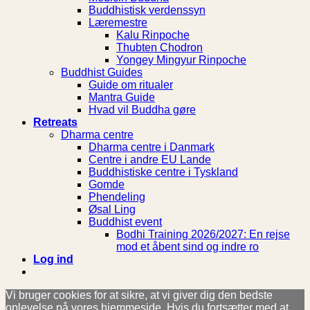
Buddhistisk verdenssyn
Læremestre
Kalu Rinpoche
Thubten Chodron
Yongey Mingyur Rinpoche
Buddhist Guides
Guide om ritualer
Mantra Guide
Hvad vil Buddha gøre
Retreats
Dharma centre
Dharma centre i Danmark
Centre i andre EU Lande
Buddhistiske centre i Tyskland
Gomde
Phendeling
Øsal Ling
Buddhist event
Bodhi Training 2026/2027: En rejse
mod et åbent sind og indre ro
Log ind
Vi bruger cookies for at sikre, at vi giver dig den bedste
oplevelse på vores hjemmeside. Hvis du fortsætter med at