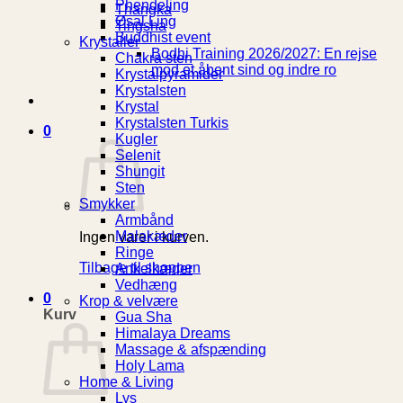
Phendeling
Thangka
Øsal Ling
Tingsha
Buddhist event
Krystaller
Bodhi Training 2026/2027: En rejse
Chakra sten
mod et åbent sind og indre ro
Krystalpyramider
Krystalsten
Krystal
Krystalsten Turkis
0
Kugler
Selenit
Shungit
Sten
Smykker
Armbånd
Malakæder
Ingen varer i kurven.
Ringe
Tilbage til shoppen
Ankelkæder
Vedhæng
0
Krop & velvære
Kurv
Gua Sha
Himalaya Dreams
Massage & afspænding
Holy Lama
Home & Living
Lys