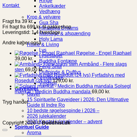
Ringe
Kontakt
Ankelkæder
Vedhæng
Krop & velvære
Fragt fra 39 kr.
Gua Sha
Fri fragt fra 699 kr. til pakkeshop
Himalaya Dreams
Leveringstid: 1-4 hverdage
Massage & afspænding
Holy Lama
Andre køber også
Home & Living
Lys
Røgelse - Engel Raphael
Lysestager
39,00
kr.
Buddha Fontæne
Armbånd - Flere slags
Feng Shui
sten
69,00
kr.
Duftpinde & Duftlys
Fyrfadslys med
Vindklokke
Roseduft (24 lys)
129,00
kr.
Vindspil
Solsegl
Gaveideer
mærkat - Medicin Buddha mandala
69,00
kr.
Gaver
15 Spirituelle Gaveideer i 2026: Den Ultimative
Tryg handel
Guide til Indre Ro
10 bedste røgelsespinde i 2026 –
2026 julekalender
2026 Krystal julekalender – advent
Copyright 2026 ©
Buddhist.dk
Spirituel Guide
Aroma