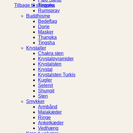
Tingsha
Tilbage til shoppen
Rumspray
Buddhisme
Bedeflag
Dorje
Masker
Thangka
Tingsha
Krystaller
Chakra sten
Krystalpyramider
Krystalsten
Krystal
Krystalsten Turkis
Kugler
Selenit
Shungit
Sten
Smykker
Armbånd
Malakæder
Ringe
Ankelkæder
Vedhæng