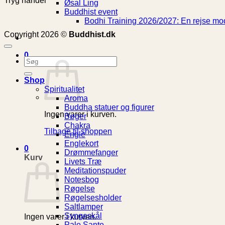
Tryg handel
Øsal Ling
Buddhist event
Bodhi Training 2026/2027: En rejse mod
Copyright 2026 ©
Buddhist.dk
0
Søg
efter:
Shop
Spiritualitet
Aroma
Buddha statuer og figurer
Ingen varer i kurven.
Bøger
Chakra
Tilbage til shoppen
Engle
Englekort
0
Drømmefanger
Kurv
Livets Træ
Meditationspuder
Notesbog
Røgelse
Røgelsesholder
Saltlamper
Syngeskål
Ingen varer i kurven.
Palo Santo