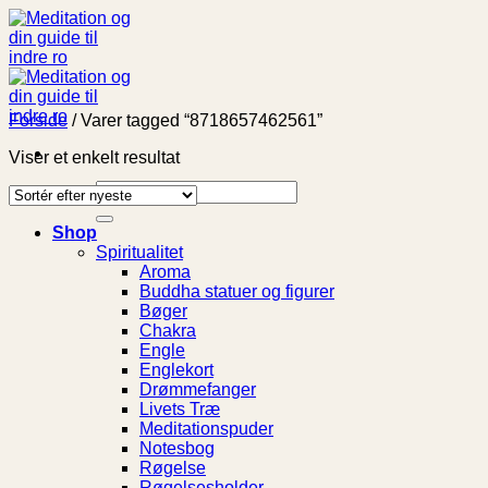
Fortsæt
til
indhold
Forside
/
Varer tagged “8718657462561”
Viser et enkelt resultat
Søg
efter:
Shop
Spiritualitet
Aroma
Buddha statuer og figurer
Bøger
Chakra
Engle
Englekort
Drømmefanger
Livets Træ
Meditationspuder
Notesbog
Røgelse
Røgelsesholder