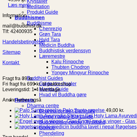
Krystaller
Læs mere
Meditation
Produkt Guide
Information
Buddhismen
Buddhisme
mail@buddhist.dk
Chenrezig
Tlf: 42400935
Grøn Tara
Hvid Tara
Handelsbetingelser
Medicin Buddha
Buddhistisk verdenssyn
Sitemap
Læremestre
Kalu Rinpoche
Kontakt
Thubten Chodron
Yongey Mingyur Rinpoche
Buddhist Guides
Fragt fra 39 kr.
Guide om ritualer
Fri fragt fra 699 kr. til pakkeshop
Mantra Guide
Leveringstid: 1-4 hverdage
Hvad vil Buddha gøre
Andre køber også
Retreats
Dharma centre
Palo Santo røgelse
49,00
kr.
Dharma centre i Danmark
Holy Lama Ayurved
Centre i andre EU Lande
Engel med is vinger - Glas
Buddhistiske centre i Tyskland
Røgelses
Gomde
Phendeling