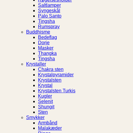
Saltlamper
Syngeskål
Palo Santo
Tingsha
Rumspray
Buddhisme
Bedeflag
Dorje
Masker
Thangka
Tingsha
Krystaller
Chakra sten
Krystalpyramider
Krystalsten
Krystal
Krystalsten Turkis
Kugler
Selenit
Shungit
Sten
Smykker
Armbånd
Malakæder