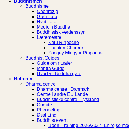
Buddhismen
Buddhisme
Chenrezig
Grøn Tara
Hvid Tara
Medicin Buddha
Buddhistisk verdenssyn
Læremestre
Kalu Rinpoche
Thubten Chodron
Yongey Mingyur Rinpoche
Buddhist Guides
Guide om ritualer
Mantra Guide
Hvad vil Buddha gøre
Retreats
Dharma centre
Dharma centre i Danmark
Centre i andre EU Lande
Buddhistiske centre i Tyskland
Gomde
Phendeling
Øsal Ling
Buddhist event
Bodhi Training 2026/2027: En rejse mod