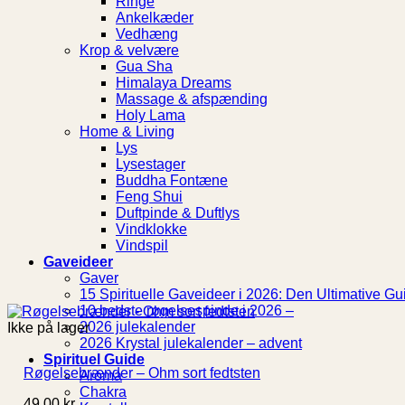
Ringe
Ankelkæder
Vedhæng
Krop & velvære
Gua Sha
Himalaya Dreams
Massage & afspænding
Holy Lama
Home & Living
Lys
Lysestager
Buddha Fontæne
Feng Shui
Duftpinde & Duftlys
Vindklokke
Vindspil
Gaveideer
Gaver
15 Spirituelle Gaveideer i 2026: Den Ultimative Gui
10 bedste røgelsespinde i 2026 –
2026 julekalender
Ikke på lager
2026 Krystal julekalender – advent
Spirituel Guide
Røgelsebrænder – Ohm sort fedtsten
Aroma
Chakra
49,00
kr.