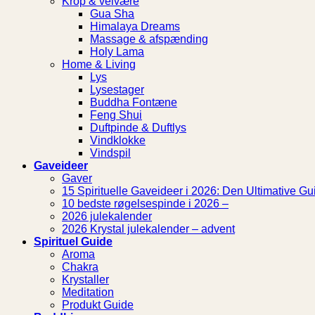
Krop & velvære
Gua Sha
Himalaya Dreams
Massage & afspænding
Holy Lama
Home & Living
Lys
Lysestager
Buddha Fontæne
Feng Shui
Duftpinde & Duftlys
Vindklokke
Vindspil
Gaveideer
Gaver
15 Spirituelle Gaveideer i 2026: Den Ultimative Gui
10 bedste røgelsespinde i 2026 –
2026 julekalender
2026 Krystal julekalender – advent
Spirituel Guide
Aroma
Chakra
Krystaller
Meditation
Produkt Guide