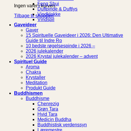
Feng Shui
Ingen varer i kurven.
Duftpinde & Duftlys
Vindklokke
Tilbage til shoppen
Vindspil
Gaveideer
Gaver
15 Spirituelle Gaveideer i 2026: Den Ultimative
Guide til Indre Ro
10 bedste røgelsespinde i 2026 –
2026 julekalender
2026 Krystal julekalender – advent
Spirituel Guide
Aroma
Chakra
Krystaller
Meditation
Produkt Guide
Buddhismen
Buddhisme
Chenrezig
Grøn Tara
Hvid Tara
Medicin Buddha
Buddhistisk verdenssyn
Læremestre