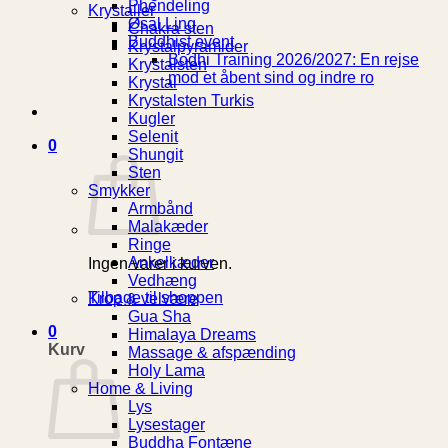
Phendeling
Krystaller
Øsal Ling
Chakra sten
Buddhist event
Krystalpyramider
Bodhi Training 2026/2027: En rejse
Krystalsten
mod et åbent sind og indre ro
Krystal
Krystalsten Turkis
Kugler
Selenit
0
Shungit
Sten
Smykker
Armbånd
Malakæder
Ringe
Ankelkæder
Ingen varer i kurven.
Vedhæng
Tilbage til shoppen
Krop & velvære
Gua Sha
0
Himalaya Dreams
Kurv
Massage & afspænding
Holy Lama
Home & Living
Lys
Lysestager
Buddha Fontæne