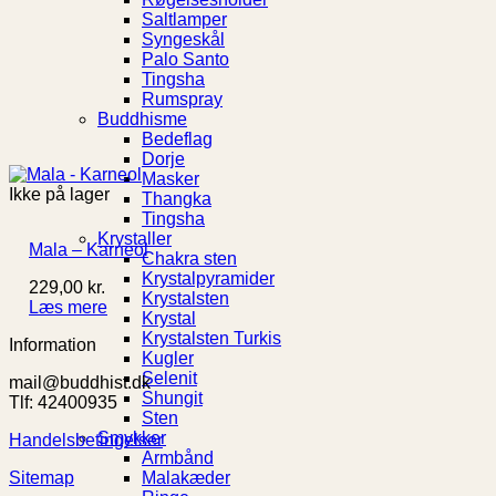
Saltlamper
Syngeskål
Palo Santo
Tingsha
Rumspray
Buddhisme
Bedeflag
Dorje
Masker
Ikke på lager
Thangka
Tingsha
Krystaller
Mala – Karneol
Chakra sten
Krystalpyramider
229,00
kr.
Krystalsten
Læs mere
Krystal
Krystalsten Turkis
Information
Kugler
Selenit
mail@buddhist.dk
Shungit
Tlf: 42400935
Sten
Smykker
Handelsbetingelser
Armbånd
Sitemap
Malakæder