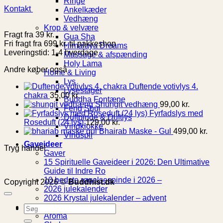
Ringe
Kontakt
Ankelkæder
Vedhæng
Krop & velvære
Fragt fra 39 kr.
Gua Sha
Fri fragt fra 699 kr. til pakkeshop
Himalaya Dreams
Leveringstid: 1-4 hverdage
Massage & afspænding
Holy Lama
Andre køber også
Home & Living
Lys
Duftende votivlys 4.
Lysestager
chakra
35,00
kr.
Buddha Fontæne
Shungit vedhæng
99,00
kr.
Feng Shui
Fyrfadslys med
Duftpinde & Duftlys
Roseduft (24 lys)
129,00
kr.
Vindklokke
Bhairab Maske - Gul
499,00
kr.
Vindspil
Gaveideer
Tryg handel
Gaver
15 Spirituelle Gaveideer i 2026: Den Ultimative
Guide til Indre Ro
10 bedste røgelsespinde i 2026 –
Copyright 2026 ©
Buddhist.dk
2026 julekalender
2026 Krystal julekalender – advent
Spirituel Guide
Søg
Aroma
efter: