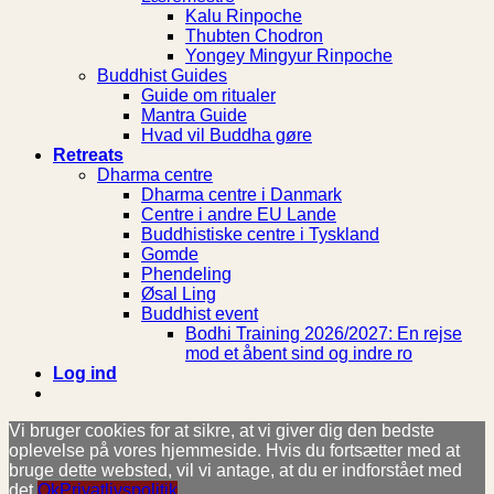
Kalu Rinpoche
Thubten Chodron
Yongey Mingyur Rinpoche
Buddhist Guides
Guide om ritualer
Mantra Guide
Hvad vil Buddha gøre
Retreats
Dharma centre
Dharma centre i Danmark
Centre i andre EU Lande
Buddhistiske centre i Tyskland
Gomde
Phendeling
Øsal Ling
Buddhist event
Bodhi Training 2026/2027: En rejse
mod et åbent sind og indre ro
Log ind
Vi bruger cookies for at sikre, at vi giver dig den bedste
oplevelse på vores hjemmeside. Hvis du fortsætter med at
bruge dette websted, vil vi antage, at du er indforstået med
det.
Ok
Privatlivspolitik