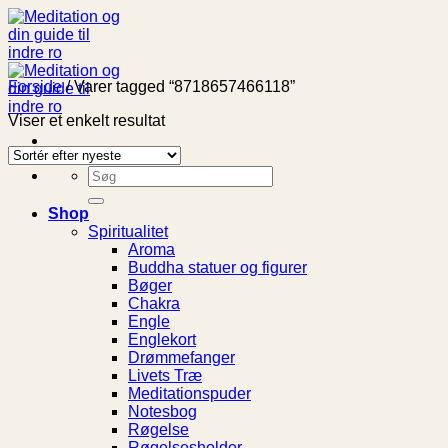
Fortsæt
til
indhold
Forside
/
Varer tagged “8718657466118”
Viser et enkelt resultat
Søg
efter:
Shop
Spiritualitet
Aroma
Buddha statuer og figurer
Bøger
Chakra
Engle
Englekort
Drømmefanger
Livets Træ
Meditationspuder
Notesbog
Røgelse
Røgelsesholder