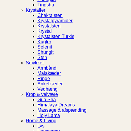
Tingsha
Krystaller
Chakra sten
Krystalpyramider
Krystalsten
Krystal
Krystalsten Turkis
Kugler
Selenit
Shungit
Sten
Smykker
Armbånd
Malakæder
Ringe
Ankelkæder
Vedhæng
Krop & velvære
Gua Sha
Himalaya Dreams
Massage & afspænding
Holy Lama
Home & Living
Lys