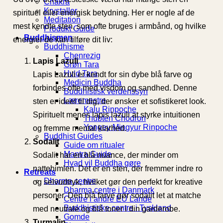
Chakra
Krystaller
spirituel eller energisk betydning. Her er nogle af de
Meditation
mest kendte sten, som ofte bruges i armbånd, og hvilke
Produkt Guide
Buddhismen
energier de kan tilføre dit liv:
Buddhisme
Chenrezig
Lapis Lazuli
Grøn Tara
Hvid Tara
Lapis Lazuli er kendt for sin dybe blå farve og
Medicin Buddha
forbindes ofte med visdom og sandhed. Denne
Buddhistisk verdenssyn
Læremestre
sten er ideel til dig, der ønsker et sofistikeret look.
Kalu Rinpoche
Spirituelt menes lapis lazuli at styrke intuitionen
Thubten Chodron
Yongey Mingyur Rinpoche
og fremme mental klarhed.
Buddhist Guides
Sodalit
Guide om ritualer
Mantra Guide
Sodalit har en blå nuance, der minder om
Hvad vil Buddha gøre
nattehimlen. Det er en sten, der fremmer indre ro
Retreats
Dharma centre
og selvudtryk, hvilket gør den perfekt for kreative
Dharma centre i Danmark
personer. Den blå farve gør sodalit let at matche
Centre i andre EU Lande
Buddhistiske centre i Tyskland
med neutrale og blå toner i din garderobe.
Gomde
Turmalin