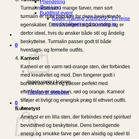
Phendeling
Øsal Ling
Turmalin kommer i mange farver, men sort
Buddhist event
turmalin er især populær for dens beskyttende
Bodhi Training 2026/2027: En rejse
mod et åbent sind og indre ro
egenskaber. Den afværger negativ energi og er
derfor ideel, hvis du ønsker både stil og åndelig
beskyttelse. Turmalin passer godt til både
0
hverdags- og formelle outfits.
Karneol
Karneol er en varm rød-orange sten, der forbindes
med kreativitet og mod. Den fungerer godt i
Ingen varer i kurven.
bohemiske looks og passer perfekt med
efterårsfarver som brun, rød og orange. Karneol
Tilbage til shoppen
tilføjer et livligt og energisk præg til ethvert outfit.
0
Kurv
Ametyst
Ametyst er en lilla sten, der forbindes med spirituel
bevidsthed og beskyttelse. Dens beroligende
energi og smukke farve gør den alsidig og ideel til