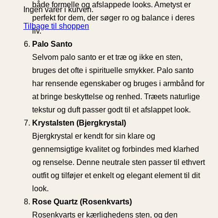
både formelle og afslappede looks. Ametyst er
Ingen varer i kurven.
perfekt for dem, der søger ro og balance i deres
Tilbage til shoppen
liv.
Palo Santo
Selvom palo santo er et træ og ikke en sten,
bruges det ofte i spirituelle smykker. Palo santo
har rensende egenskaber og bruges i armbånd for
at bringe beskyttelse og renhed. Træets naturlige
tekstur og duft passer godt til et afslappet look.
Krystalsten (Bjergkrystal)
Bjergkrystal er kendt for sin klare og
gennemsigtige kvalitet og forbindes med klarhed
og renselse. Denne neutrale sten passer til ethvert
outfit og tilføjer et enkelt og elegant element til dit
look.
Rose Quartz (Rosenkvarts)
Rosenkvarts er kærlighedens sten, og den