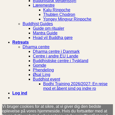
Buddhistisk verdenssyn
Læremestre
Kalu Rinpoche
Thubten Chodron
Yongey Mingyur Rinpoche
Buddhist Guides
Guide om ritualer
Mantra Guide
Hvad vil Buddha gøre
Retreats
Dharma centre
Dharma centre i Danmark
Centre i andre EU Lande
Buddhistiske centre i Tyskland
Gomde
Phendeling
Øsal Ling
Buddhist event
Bodhi Training 2026/2027: En rejse
mod et åbent sind og indre ro
Log ind
Vi bruger cookies for at sikre, at vi giver dig den bedste
oplevelse på vores hjemmeside. Hvis du fortsætter med at