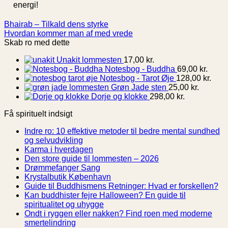
energi!
Bhairab – Tilkald dens styrke
Hvordan kommer man af med vrede
Skab ro med dette
Unakit lommesten
17,00
kr.
Notesbog - Buddha
69,00
kr.
Notesbog - Tarot Øje
128,00
kr.
Grøn Jade sten
25,00
kr.
Dorje og klokke
298,00
kr.
Få spirituelt indsigt
Indre ro: 10 effektive metoder til bedre mental sundhed
Ingen
og selvudvikling
kommentarer
Ingen
Karma i hverdagen
til
kommentarer
Ingen
Den store guide til lommesten – 2026
Indre
til
Ingen
kommentarer
Drømmefanger Sang
ro:
Karma
til
kommentarer
Ingen
Krystalbutik København
10
i
til
Den
kommentarer
In
Guide til Buddhismens Retninger: Hvad er forskellen?
effektive
hverdagen
Drømmefanger
til
store
ko
Kan buddhister fejre Halloween? En guide til
metoder
Sang
Krystalbutik
guide
til
Ingen
spiritualitet og uhygge
til
København
til
Gu
kommentarer
Ondt i ryggen eller nakken? Find roen med moderne
bedre
til
lommesten
til
Ingen
smertelindring