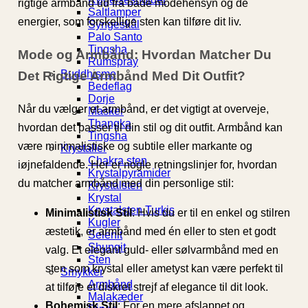
rigtige armbånd ud fra både modehensyn og de
Saltlamper
energier, som forskellige sten kan tilføre dit liv.
Syngeskål
Palo Santo
Tingsha
Mode og Armbånd: Hvordan Matcher Du
Rumspray
Buddhisme
Det Rigtige Armbånd Med Dit Outfit?
Bedeflag
Dorje
Når du vælger et armbånd, er det vigtigt at overveje,
Masker
Thangka
hvordan det passer til din stil og dit outfit. Armbånd kan
Tingsha
være minimalistiske og subtile eller markante og
Krystaller
Chakra sten
iøjnefaldende. Her er nogle retningslinjer for, hvordan
Krystalpyramider
du matcher armbånd med din personlige stil:
Krystalsten
Krystal
Krystalsten Turkis
Minimalistisk Stil
: Hvis du er til en enkel og stilren
Kugler
æstetik, er armbånd med én eller to sten et godt
Selenit
Shungit
valg. Et elegant guld- eller sølvarmbånd med en
Sten
sten som krystal eller ametyst kan være perfekt til
Smykker
Armbånd
at tilføje et diskret strejf af elegance til dit look.
Malakæder
Bohemisk Stil
: For en mere afslappet og