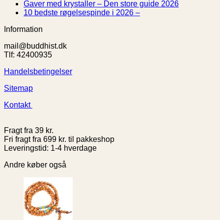
mental
Kan
–
Bu
kommentarer
Ingen
Gaver med krystaller – Den store guide 2026
til
sundhed
buddhister
2026
Re
Ingen
kommentare
10 bedste røgelsespinde i 2026 –
Ondt
og
fejre
til
Hv
kommentarer
Information
i
selvudvikling
Halloween?
til
Gaver
er
ryggen
En
10
med
fo
mail@buddhist.dk
eller
guide
bedste
krystaller
Tlf: 42400935
nakken?
til
røgelsespinde
–
Find
spiritualitet
i
Den
Handelsbetingelser
roen
og
2026
store
med
uhygge
–
guide
Sitemap
moderne
2026
smertelindring
Kontakt
Fragt fra 39 kr.
Fri fragt fra 699 kr. til pakkeshop
Leveringstid: 1-4 hverdage
Andre køber også