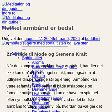
Fortsæt
til
indhold
Hvilket armbånd er bedst
Udgivet den
august 27, 2024
februar 6, 2026
af
buddhist
Søg
efter:
Shop
En Guide til Mode og Stenens Kraft
Spiritualitet
Aroma
Når det kommer til smykker, især armbånd, handler det
Buddha statuer og figurer
Bøger
ikke kun om at bære noget smukt, men også om at
Chakra
udtrykke din personlige stil og energi. Armbånd kan
Engle
Englekort
være et fantastisk tilbehør til både afslappede og
Drømmefanger
formelle outfits, og samtidig kan de have en spirituel
Livets Træ
Meditationspuder
eller symbolsk betydning. Men hvad er det bedste
Notesbog
armbånd for dig? Her ser vi på, hvordan du vælger det
Røgelse
Røgelsesholder