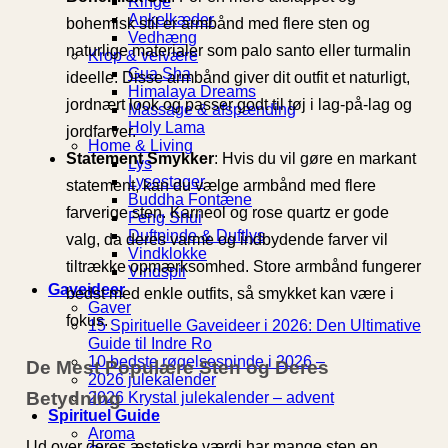
Ringe
Ankelkæder
bohemisk stil er armbånd med flere sten og
Vedhæng
naturlige materialer som palo santo eller turmalin
Krop & velvære
Gua Sha
ideelle. Disse armbånd giver dit outfit et naturligt,
Himalaya Dreams
jordnært look og passer godt til tøj i lag-på-lag og
Massage & afspænding
Holy Lama
jordfarver.
Home & Living
Statement Smykker
: Hvis du vil gøre en markant
Lys
Lysestager
statement, kan du vælge armbånd med flere
Buddha Fontæne
farverige sten. Karneol og rose quartz er gode
Feng Shui
Duftpinde & Duftlys
valg, da deres varme og indbydende farver vil
Vindklokke
tiltrække opmærksomhed. Store armbånd fungerer
Vindspil
Gaveideer
bedst med enkle outfits, så smykket kan være i
Gaver
fokus.
15 Spirituelle Gaveideer i 2026: Den Ultimative
Guide til Indre Ro
10 bedste røgelsespinde i 2026 –
De Mest Populære Sten og Deres
2026 julekalender
Betydning
2026 Krystal julekalender – advent
Spirituel Guide
Aroma
Ud over deres æstetiske værdi har mange sten en