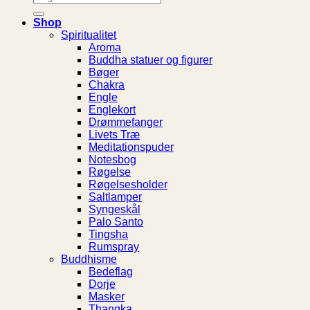
efter:
Shop
Spiritualitet
Aroma
Buddha statuer og figurer
Bøger
Chakra
Engle
Englekort
Drømmefanger
Livets Træ
Meditationspuder
Notesbog
Røgelse
Røgelsesholder
Saltlamper
Syngeskål
Palo Santo
Tingsha
Rumspray
Buddhisme
Bedeflag
Dorje
Masker
Thangka