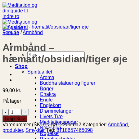
Fortsæt
til
indhold
Forside
/
Armbånd
Armbånd –
Søg
hæmatit/obsidian/tiger øje
efter:
Shop
Spiritualitet
Aroma
Buddha statuer og figurer
Bøger
99,00
kr.
Chakra
Engle
På lager
Englekort
Drømmefanger
Armbånd
Livets Træ
-
Læg i Kurv
Meditationspuder
hæmatit/obsidian/tiger
Varenummer (SKU):
JBS12206-ba2
Kategorier:
Armbånd
,
Notesbog
øje
produkter
,
Smykker
Tag:
8718657465098
Røgelse
antal
Røgelsesholder