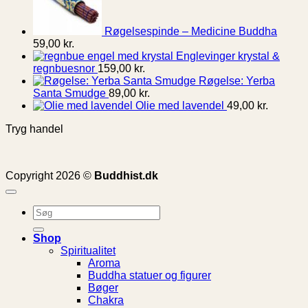
Røgelsespinde – Medicine Buddha
59,00
kr.
Englevinger krystal &
regnbuesnor
159,00
kr.
Røgelse: Yerba
Santa Smudge
89,00
kr.
Olie med lavendel
49,00
kr.
Tryg handel
Copyright 2026 ©
Buddhist.dk
Søg
efter:
Shop
Spiritualitet
Aroma
Buddha statuer og figurer
Bøger
Chakra