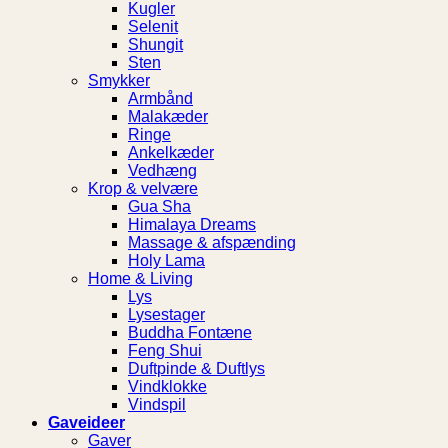
Kugler
Selenit
Shungit
Sten
Smykker
Armbånd
Malakæder
Ringe
Ankelkæder
Vedhæng
Krop & velvære
Gua Sha
Himalaya Dreams
Massage & afspænding
Holy Lama
Home & Living
Lys
Lysestager
Buddha Fontæne
Feng Shui
Duftpinde & Duftlys
Vindklokke
Vindspil
Gaveideer
Gaver