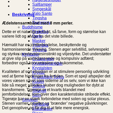
Saltlamper
Syngeskål
Palo Santo
Beskrivelse
Tingsha
Rumspray
Ædelstensarmbånd med 8 mm perler.
Buddhisme
Dette er et naturligt produkt, så farve, form og størrelse kan
Bedeflag
variere lidt og afvige fra det viste billede.
Dorje
Masker
Hæmatit har en jordforbindelse, beskyttende og
Thangka
harmoniserende virkning. Stenen øger selvtillid, selvrespekt
Tingsha
og styrker overlevelsesinstinkt og viljestyrke. Det understøtter
Krystaller
at give slip på vanedannende og kompulsiv adfærd;
Chakra sten
forbedrer også koncentration og hukommelse.
Krystalpyramider
Krystalsten
Kvaliteten af ​​sort obsidian er at stimulere personlig udvikling
Krystal
ved at fjerne hindringer fra fortiden. Som et spejl afspejler det
Krystalsten Turkis
vores væsen såvel som siderne af os selv, som vi ikke kan
Kugler
lide så meget; således skaber dog muligheden for dybt at
Selenit
transformere. Tigerøje er et kvarts blandet med
Shungit
jernforbindelser, som giver den karakteristiske stribede effekt.
Sten
Tigerøje har en stærk forbindelse med solen og solar plexus.
Smykker
Stenen varmer, opløfter og ‘brænder’ negative påvirkninger.
Armbånd
Det genopliver og får dig til at føle mere energisk.
Malakæder