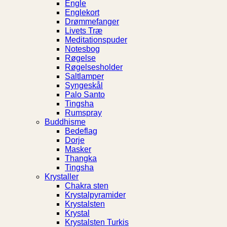
Engle
Englekort
Drømmefanger
Livets Træ
Meditationspuder
Notesbog
Røgelse
Røgelsesholder
Saltlamper
Syngeskål
Palo Santo
Tingsha
Rumspray
Buddhisme
Bedeflag
Dorje
Masker
Thangka
Tingsha
Krystaller
Chakra sten
Krystalpyramider
Krystalsten
Krystal
Krystalsten Turkis