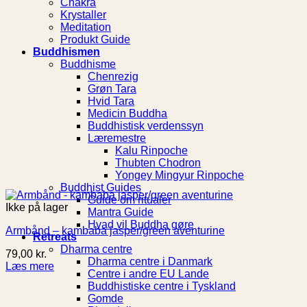
Chakra
Krystaller
Meditation
Produkt Guide
Buddhismen
Buddhisme
Chenrezig
Grøn Tara
Hvid Tara
Medicin Buddha
Buddhistisk verdenssyn
Læremestre
Kalu Rinpoche
Thubten Chodron
Yongey Mingyur Rinpoche
Buddhist Guides
Guide om ritualer
Ikke på lager
Mantra Guide
Hvad vil Buddha gøre
Armbånd – kambaba jasper/green aventurine
Retreats
Dharma centre
79,00
kr.
Dharma centre i Danmark
Læs mere
Centre i andre EU Lande
Buddhistiske centre i Tyskland
Gomde