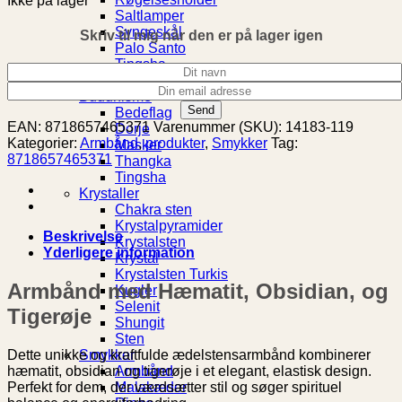
Ikke på lager
Saltlamper
Syngeskål
Skriv til mig når den er på lager igen
Palo Santo
Tingsha
Rumspray
Buddhisme
Bedeflag
EAN:
8718657465371
Varenummer (SKU):
14183-119
Dorje
Kategorier:
Armbånd
,
produkter
,
Smykker
Tag:
Masker
8718657465371
Thangka
Tingsha
Krystaller
Chakra sten
Krystalpyramider
Beskrivelse
Krystalsten
Yderligere information
Krystal
Krystalsten Turkis
Armbånd med Hæmatit, Obsidian, og
Kugler
Selenit
Tigerøje
Shungit
Sten
Smykker
Dette unikke og kraftfulde ædelstensarmbånd kombinerer
Armbånd
hæmatit, obsidian og tigerøje i et elegant, elastisk design.
Malakæder
Perfekt for dem, der værdsætter stil og søger spirituel