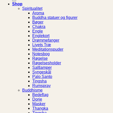
Shop
Spiritualitet
Aroma
Buddha statuer og figurer
Bøger
Chakra
Engle
Englekort
Drømmefanger
Livets Træ
Meditationspuder
Notesbog
Røgelse
Røgelsesholder
Saltlamper
Syngeskål
Palo Santo
Tingsha
Rumspray
Buddhisme
Bedeflag
Dorje
Masker
Thangka
Tingsha