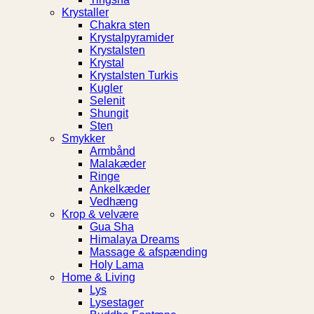
Krystaller
Chakra sten
Krystalpyramider
Krystalsten
Krystal
Krystalsten Turkis
Kugler
Selenit
Shungit
Sten
Smykker
Armbånd
Malakæder
Ringe
Ankelkæder
Vedhæng
Krop & velvære
Gua Sha
Himalaya Dreams
Massage & afspænding
Holy Lama
Home & Living
Lys
Lysestager