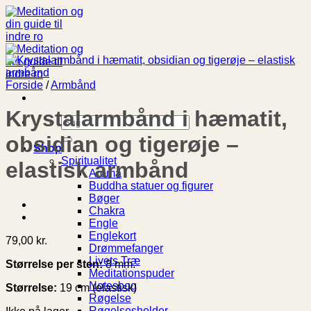
Fortsæt
til
indhold
Forside
/
Armbånd
Krystalarmbånd i hæmatit,
Søg
efter:
obsidian og tigerøje –
Shop
Spiritualitet
elastisk armbånd
Aroma
Buddha statuer og figurer
Bøger
Chakra
Engle
Englekort
79,00
kr.
Drømmefanger
Livets Træ
Størrelse per sten:
8 mm.
Meditationspuder
Notesbog
Størrelse:
19 cm (elastisk)
Røgelse
Røgelsesholder