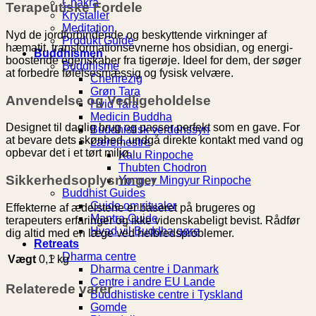
Chakra
Terapeutiske Fordele
Krystaller
Meditation
Nyd de jordforbindende og beskyttende virkninger af
Produkt Guide
hæmatit, transformationsevnerne hos obsidian, og energi-
Buddhismen
boostende egenskaber fra tigerøje. Ideel for dem, der søger
Buddhisme
at forbedre følelsesmæssig og fysisk velvære.
Chenrezig
Grøn Tara
Anvendelse og Vedligeholdelse
Hvid Tara
Medicin Buddha
Designet til daglig brug og passer perfekt som en gave. For
Buddhistisk verdenssyn
at bevare dets skønhed, undgå direkte kontakt med vand og
Læremestre
opbevar det i et tørt miljø.
Kalu Rinpoche
Thubten Chodron
Sikkerhedsoplysninger
Yongey Mingyur Rinpoche
Buddhist Guides
Guide om ritualer
Effekterne af ædelstene er baseret på brugeres og
Mantra Guide
terapeuters erfaringer og ikke videnskabeligt bevist. Rådfør
Hvad vil Buddha gøre
dig altid med en læge ved helbredsproblemer.
Retreats
Dharma centre
Vægt
0,1 kg
Dharma centre i Danmark
Centre i andre EU Lande
Relaterede varer
Buddhistiske centre i Tyskland
Gomde