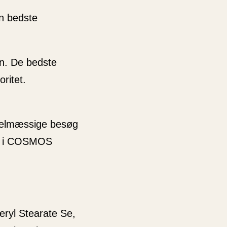
n bedste
en. De bedste
ritet.
egelmæssige besøg
ner i COSMOS
eryl Stearate Se,