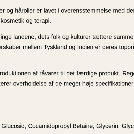
r og hårolier er lavet i overensstemmelse med de
 kosmetik og terapi.
inge landene, dets folk og kulturer tættere samm
erskaber mellem Tyskland og Indien er deres topprio
uktionen af ​​råvarer til det færdige produkt. R
nterer overholdelse af de meget høje specifikatio
Glucosid, Cocamidopropyl Betaine, Glycerin, Glyc