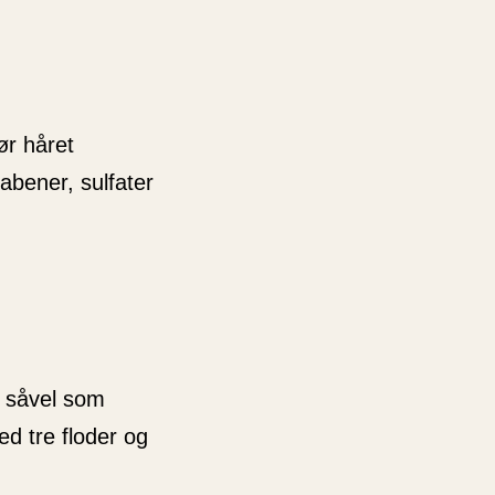
ør håret
abener, sulfater
e såvel som
d tre floder og