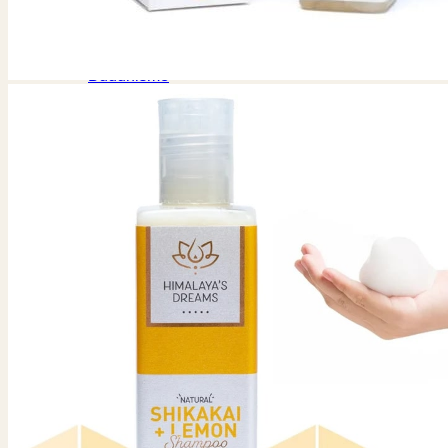
Krystaller
Meditation
Produkt Guide
Buddhismen
Buddhisme
Chenrezig
Grøn Tara
Hvid Tara
Medicin Buddha
Buddhistisk verdenssyn
Læremestre
Kalu Rinpoche
Thubten Chodron
Yongey Mingyur Rinpoche
Buddhist Guides
Guide om ritualer
Mantra Guide
Hvad vil Buddha gøre
Retreats
Dharma centre
Dharma centre i Danmark
Centre i andre EU Lande
Buddhistiske centre i Tyskland
Gomde
Phendeling