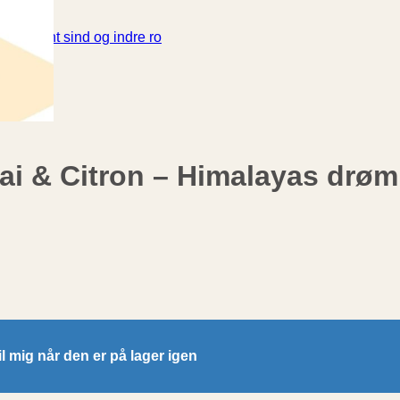
 et åbent sind og indre ro
ai & Citron – Himalayas drø
il mig når den er på lager igen