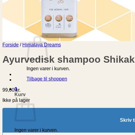
Øsal Ling
Buddhist event
Bodhi Training 2026/2027: En rejse mod
0
Forside
/
Himalaya Dreams
Ayurvedisk shampoo Shikak
Ingen varer i kurven.
Tilbage til shoppen
0
99,00
kr.
Kurv
Ikke på lager
Skriv t
Ingen varer i kurven.