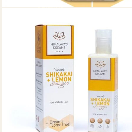
Ringe
Ankelkæder
Vedhæng
Krop & velvære
Gua Sha
Himalaya Dreams
Massage & afspænding
Holy Lama
Home & Living
Lys
Lysestager
Buddha Fontæne
Feng Shui
Duftpinde & Duftlys
Vindklokke
Vindspil
Gaveideer
Gaver
15 Spirituelle Gaveideer i 2026: Den Ultimative Gui
10 bedste røgelsespinde i 2026 –
2026 julekalender
2026 Krystal julekalender – advent
Spirituel Guide
Aroma
Chakra