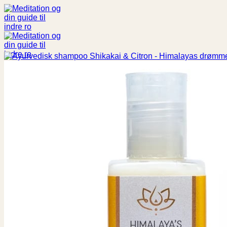
Fortsæt
til
indhold
Søg
efter:
Shop
Spiritualitet
Aroma
Buddha statuer og figurer
Bøger
Chakra
Engle
Englekort
Drømmefanger
Livets Træ
Meditationspuder
Notesbog
Røgelse
Røgelsesholder