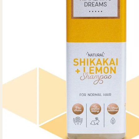
Saltlamper
Syngeskål
Palo Santo
Tingsha
Rumspray
Buddhisme
Bedeflag
Dorje
Masker
Thangka
Tingsha
Krystaller
Chakra sten
Krystalpyramider
Krystalsten
Krystal
Krystalsten Turkis
Kugler
Selenit
Shungit
Sten
Smykker
Armbånd
Malakæder