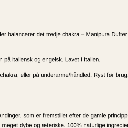
der balancerer det tredje chakra – Manipura Dufte
å italiensk og engelsk. Lavet i Italien.
chakra, eller på underarme/håndled. Ryst før brug
dinger, som er fremstillet efter de gamle princippe
m meget dybe og æteriske. 100% naturlige ingredie