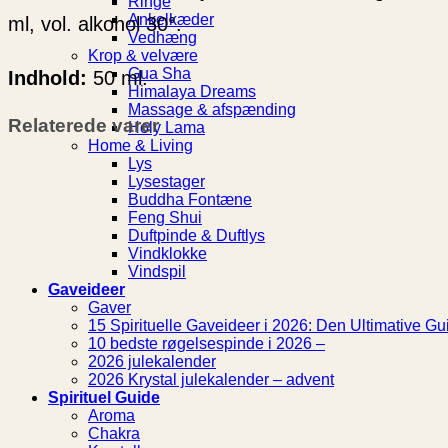
Ringe
Ankelkæder
ml, vol. alkohol 30°.
Vedhæng
Krop & velvære
Gua Sha
Indhold:
50 ml.
Himalaya Dreams
Massage & afspænding
Relaterede varer
Holy Lama
Home & Living
Lys
Lysestager
Buddha Fontæne
Feng Shui
Duftpinde & Duftlys
Vindklokke
Vindspil
Gaveideer
Gaver
15 Spirituelle Gaveideer i 2026: Den Ultimative Gui
10 bedste røgelsespinde i 2026 –
2026 julekalender
2026 Krystal julekalender – advent
Spirituel Guide
Aroma
Chakra