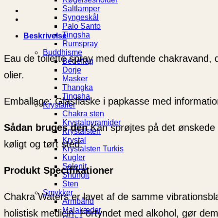
Saltlamper
Syngeskål
Palo Santo
Tingsha
Beskrivelse
Rumspray
Buddhisme
Eau de toilette spray med duftende chakravand, 
Bedeflag
Dorje
olier.
Masker
Thangka
Tingsha
Emballage: Glasflaske i papkasse med information p
Krystaller
Chakra sten
Krystalpyramider
Sådan bruges den
Kan sprøjtes på det ønskede 
Krystalsten
Krystal
køligt og tørt sted.
Krystalsten Turkis
Kugler
Selenit
Produkt Specifikationer
Shungit
Sten
Smykker
Chakra Waters er lavet af de samme vibrationsblan
Armbånd
Malakæder
holistisk medicin. Fortyndet med alkohol, gør de