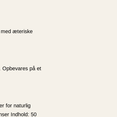
r med æteriske
. Opbevares på et
r for naturlig
nser Indhold: 50