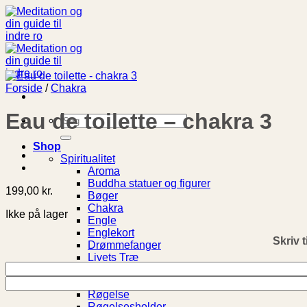
Fortsæt
til
indhold
Forside
/
Chakra
Eau de toilette – chakra 3
Søg
efter:
Shop
Spiritualitet
Aroma
Buddha statuer og figurer
199,00
kr.
Bøger
Chakra
Ikke på lager
Engle
Englekort
Skriv t
Drømmefanger
Livets Træ
Meditationspuder
Notesbog
Røgelse
Røgelsesholder