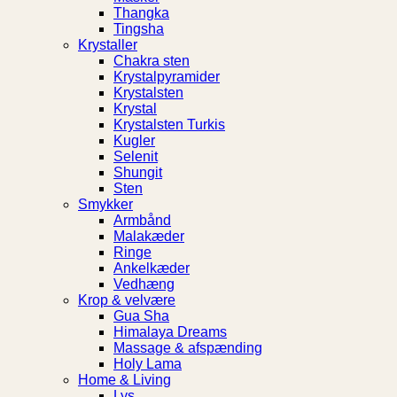
Thangka
Tingsha
Krystaller
Chakra sten
Krystalpyramider
Krystalsten
Krystal
Krystalsten Turkis
Kugler
Selenit
Shungit
Sten
Smykker
Armbånd
Malakæder
Ringe
Ankelkæder
Vedhæng
Krop & velvære
Gua Sha
Himalaya Dreams
Massage & afspænding
Holy Lama
Home & Living
Lys