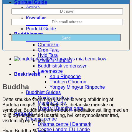
Spirituel Guide
Aroma
Chakra
Krystaller
Meditation
Produkt Guide
Buddhismen
Buddhisme
Chenrezig
Grøn Tara
Hvid Tara
Medicin Buddha
Buddhistisk verdenssyn
Læremestre
Beskrivelse
Kalu Rinpoche
Thubten Chodron
Buddha
Yongey Mingyur Rinpoche
Buddhist Guides
Guide om ritualer
Dette smukke vedhæng viser en farverig afbildning af
Mantra Guide
Buddha omgivet af traditionelle tibetanske mønstre og
Hvad vil Buddha gøre
symboler. Buddha-figuren sidder i meditationsstilling med en
Retreats
rolig og indsigtsfuld udstråling, hvilket symboliserer fred,
Dharma centre
visdom og oplysning.
Dharma centre i Danmark
Centre i andre EU Lande
Hvad Buddha står for: