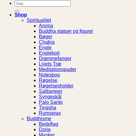
Søg
efter:
Shop
Spiritualitet
Aroma
Buddha statuer og figurer
Bøger
Chakra
Engle
Englekort
Drømmefanger
Livets Træ
Meditationspuder
Notesbog
Røgelse
Røgelsesholder
Saltlamper
Syngeskål
Palo Santo
Tingsha
Rumspray
Buddhisme
Bedeflag
Dorje
Masker