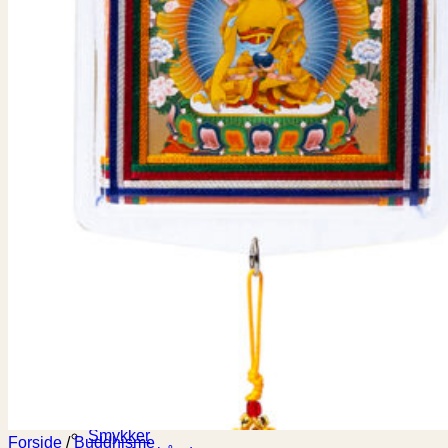
Notesbog
Røgelse
Røgelsesholder
Saltlamper
Syngeskål
Palo Santo
Tingsha
Rumspray
Buddhisme
Bedeflag
Dorje
Masker
Thangka
Tingsha
Krystaller
Chakra sten
Krystalpyramider
Krystalsten
Krystal
Krystalsten Turkis
Kugler
Selenit
Shungit
Sten
Smykker
Forside
/
Buddhisme