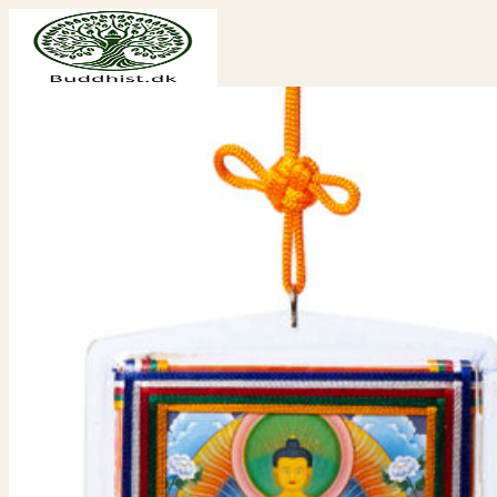
Fortsæt
til
indhold
Søg
efter:
Shop
Spiritualitet
Aroma
Buddha statuer og figurer
Bøger
Chakra
Engle
Englekort
Drømmefanger
Livets Træ
Meditationspuder