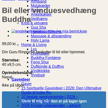
Armbånd
Malakæder
Bil eller vinduesvedhæng
Ringe
Ankelkæder
Buddha
Vedhæng
Krop & velvære
Gua Sha
Himalaya Dreams
Massage & afspænding
Holy Lama
99,00
kr.
Home & Living
Lys
Din Guru Rinpoche beskytter til bil eller hjemmet.
Lysestager
Buddha Fontæne
Størrelse:
Feng Shui
40 x9,5 cm.
Duftpinde & Duftlys
Vindklokke
Oprindelsesland:
Vindspil
Nepal
Gaveideer
Gaver
Ikke på lager
15 Spirituelle Gaveideer i 2026: Den Ultimative
Guide til Indre Ro
10 bedste røgelsespinde i 2026 –
2026 julekalender
Skriv til mig når den er på lager igen
2026 Krystal julekalender – advent