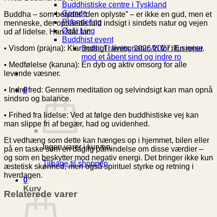
Buddhistiske centre i Tyskland
Gomde
Buddha – som betyder “den oplyste” – er ikke en gud, men et
Phendeling
menneske, der opnåede fuld indsigt i sindets natur og vejen
Øsal Ling
ud af lidelse. Han står for:
Buddhist event
Bodhi Training 2026/2027: En rejse
• Visdom (prajna): Klar indsigt i livets natur, fri for illusioner.
mod et åbent sind og indre ro
• Medfølelse (karuna): En dyb og aktiv omsorg for alle
levende væsner.
0
• Indre fred: Gennem meditation og selvindsigt kan man opnå
sindsro og balance.
• Frihed fra lidelse: Ved at følge den buddhistiske vej kan
man slippe fri af begær, had og uvidenhed.
Et vedhæng som dette kan hænges op i hjemmet, bilen eller
Ingen varer i kurven.
på en taske som en daglig påmindelse om disse værdier –
og som en beskytter mod negativ energi. Det bringer ikke kun
Tilbage til shoppen
æstetisk skønhed, men også spirituel styrke og retning i
hverdagen.
0
Kurv
Relaterede varer