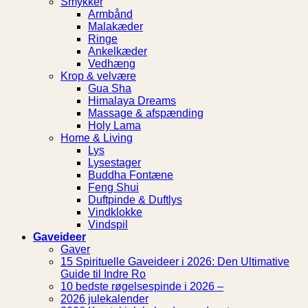
Smykker
Armbånd
Malakæder
Ringe
Ankelkæder
Vedhæng
Krop & velvære
Gua Sha
Himalaya Dreams
Massage & afspænding
Holy Lama
Home & Living
Lys
Lysestager
Buddha Fontæne
Feng Shui
Duftpinde & Duftlys
Vindklokke
Vindspil
Gaveideer
Gaver
15 Spirituelle Gaveideer i 2026: Den Ultimative
Guide til Indre Ro
10 bedste røgelsespinde i 2026 –
2026 julekalender