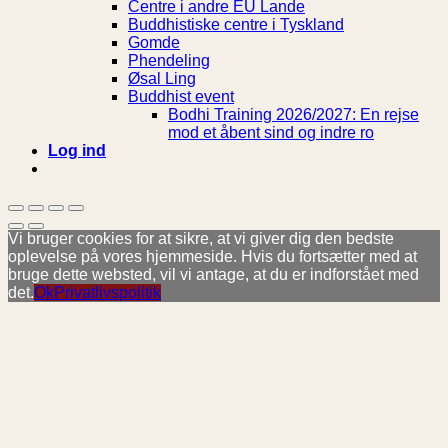
Centre i andre EU Lande
Buddhistiske centre i Tyskland
Gomde
Phendeling
Øsal Ling
Buddhist event
Bodhi Training 2026/2027: En rejse
mod et åbent sind og indre ro
Log ind
Vi bruger cookies for at sikre, at vi giver dig den bedste
oplevelse på vores hjemmeside. Hvis du fortsætter med at
bruge dette websted, vil vi antage, at du er indforstået med
det.
Ok
Privatlivspolitik