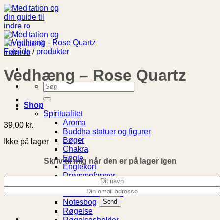
Fortsæt
til
indhold
Forside
/
produkter
Vedhæng – Rose Quartz
Søg
efter:
Shop
Spiritualitet
Aroma
39,00
kr.
Buddha statuer og figurer
Bøger
Ikke på lager
Chakra
Engle
Skriv til mig når den er på lager igen
Englekort
Drømmefanger
Livets Træ
Meditationspuder
Notesbog
Røgelse
Røgelsesholder