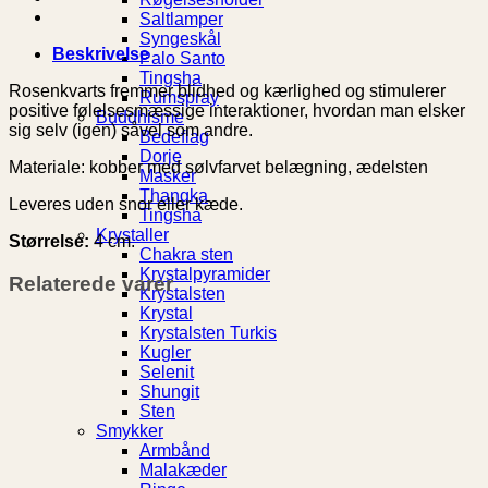
Saltlamper
Syngeskål
Beskrivelse
Palo Santo
Tingsha
Rosenkvarts fremmer blidhed og kærlighed og stimulerer
Rumspray
positive følelsesmæssige interaktioner, hvordan man elsker
Buddhisme
sig selv (igen) såvel som andre.
Bedeflag
Dorje
Materiale: kobber med sølvfarvet belægning, ædelsten
Masker
Thangka
Leveres uden snor eller kæde.
Tingsha
Krystaller
Størrelse:
4 cm.
Chakra sten
Krystalpyramider
Relaterede varer
Krystalsten
Krystal
Krystalsten Turkis
Kugler
Selenit
Shungit
Sten
Smykker
Armbånd
Malakæder