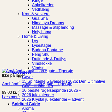
Ringe
Ankelkæder
Vedhæng
Krop & velvære
Gua Sha
Himalaya Dreams
Massage & afspænding
Holy Lama
Home & Living
Lys
Lysestager
Buddha Fontæne
Feng Shui
Duftpinde & Duftlys
Vindklokke
Vindspil
Gaveideer
Ikke på lager
Gaver
15 Spirituelle Gaveideer i 2026: Den Ultimative
Armbånd – Lava – sort Agate – Tigerøje
Guide til Indre Ro
10 bedste røgelsespinde i 2026 –
99,00
kr.
2026 julekalender
Læs mere
2026 Krystal julekalender – advent
Spirituel Guide
Aroma