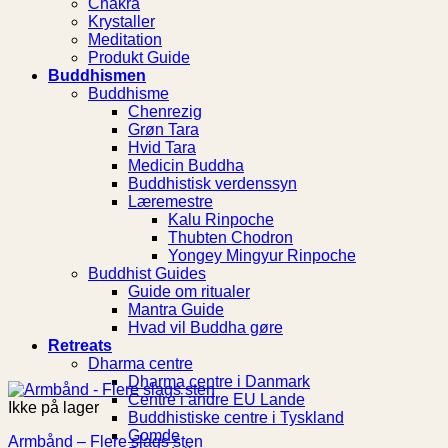
Chakra
Krystaller
Meditation
Produkt Guide
Buddhismen
Buddhisme
Chenrezig
Grøn Tara
Hvid Tara
Medicin Buddha
Buddhistisk verdenssyn
Læremestre
Kalu Rinpoche
Thubten Chodron
Yongey Mingyur Rinpoche
Buddhist Guides
Guide om ritualer
Mantra Guide
Hvad vil Buddha gøre
Retreats
Dharma centre
Dharma centre i Danmark
Centre i andre EU Lande
Ikke på lager
Buddhistiske centre i Tyskland
Gomde
Armbånd – Flere slags sten