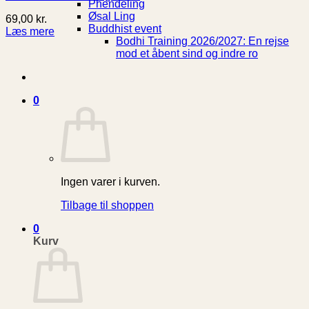
Phendeling
Øsal Ling
69,00
kr.
Buddhist event
Læs mere
Bodhi Training 2026/2027: En rejse
mod et åbent sind og indre ro
0
Ingen varer i kurven.
Tilbage til shoppen
0
Kurv