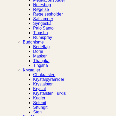
Meditationspuder
Notesbog
Røgelse
Røgelsesholder
Saltlamper
Syngeskål
Palo Santo
Tingsha
Rumspray
Buddhisme
Bedeflag
Dorje
Masker
Thangka
Tingsha
Krystaller
Chakra sten
Krystalpyramider
Krystalsten
Krystal
Krystalsten Turkis
Kugler
Selenit
Shungit
Sten