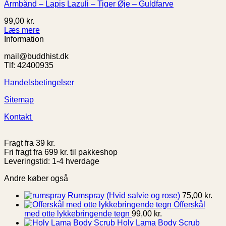
Armbånd – Lapis Lazuli – Tiger Øje – Guldfarve
99,00
kr.
Læs mere
Information
mail@buddhist.dk
Tlf: 42400935
Handelsbetingelser
Sitemap
Kontakt
Fragt fra 39 kr.
Fri fragt fra 699 kr. til pakkeshop
Leveringstid: 1-4 hverdage
Andre køber også
Rumspray (Hvid salvie og rose)
75,00
kr.
Offerskål
med otte lykkebringende tegn
99,00
kr.
Holy Lama Body Scrub