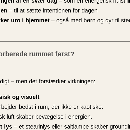
ingen af en svær dag
– som en energetisk nulstill
nen
– til at sætte intentionen for dagen
ker uro i hjemmet
– også med børn og dyr til ste
orberede rummet først?
digt – men det forstærker virkningen:
sisk og visuelt
ejder bedst i rum, der ikke er kaotiske.
isk luft skaber bevægelse i energien.
t lys
– et stearinlys eller saltlampe skaber groundi