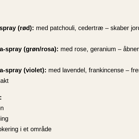
pray (rød):
med patchouli, cedertræ – skaber jor
a-spray (grøn/rosa):
med rose, geranium – åbner 
-spray (violet):
med lavendel, frankincense – fr
takt
:
on
ing
lokering i et område