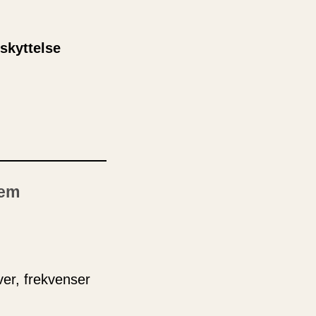
eskyttelse
dem
er, frekvenser