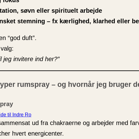
g fokus
ation, søvn eller spirituelt arbejde
ønsket stemning – fx kærlighed, klarhed eller b
en “god duft”.
 valg:
l jeg invitere ind her?”
yper rumspray – og hvornår jeg bruger 
pray
de til Indre Ro
sammensat ud fra chakraerne og arbejder med farv
cher hvert energicenter.