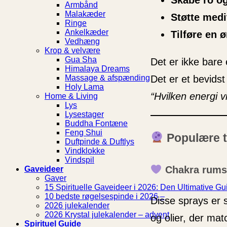
Skabe ro o
Armbånd
Malakæder
Støtte medit
Ringe
Ankelkæder
Tilføre en 
Vedhæng
Krop & velvære
Gua Sha
Det er ikke bare 
Himalaya Dreams
Massage & afspænding
Det er et bevidst
Holy Lama
“Hvilken energi vi
Home & Living
Lys
Lysestager
Buddha Fontæne
Feng Shui
Populære t
Duftpinde & Duftlys
Vindklokke
Vindspil
Chakra rums
Gaveideer
Gaver
15 Spirituelle Gaveideer i 2026: Den Ultimative Gui
10 bedste røgelsespinde i 2026 –
Disse sprays er 
2026 julekalender
2026 Krystal julekalender – advent
og olier, der mat
Spirituel Guide