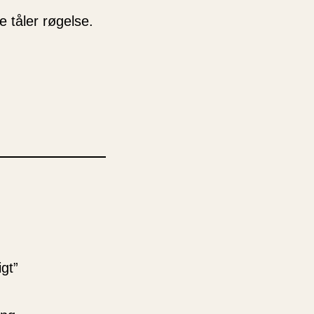
 tåler røgelse.
igt”