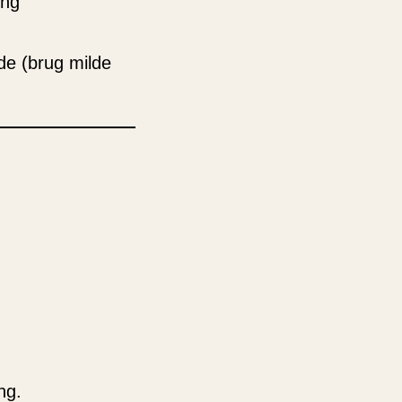
ing
de (brug milde
ng.