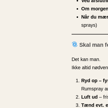
Ved afslutn
Om morge
Når du mær
sprays)
Skal man f
Det kan man.
Ikke altid nødven
Ryd op – fy
Rumspray arb
Luft ud
– fr
Tænd evt. e