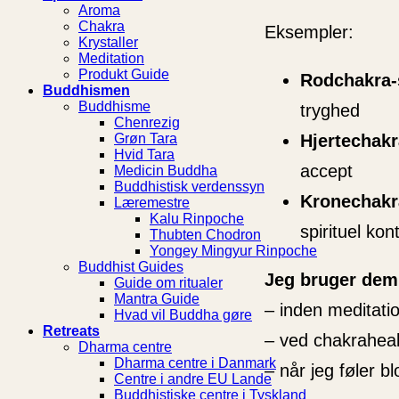
Aroma
Chakra
Eksempler:
Krystaller
Meditation
Produkt Guide
Rodchakra-s
Buddhismen
Buddhisme
tryghed
Chenrezig
Hjertechakr
Grøn Tara
Hvid Tara
accept
Medicin Buddha
Buddhistisk verdenssyn
Kronechakra
Læremestre
Kalu Rinpoche
spirituel kon
Thubten Chodron
Yongey Mingyur Rinpoche
Buddhist Guides
Jeg bruger dem
Guide om ritualer
Mantra Guide
– inden meditati
Hvad vil Buddha gøre
Retreats
– ved chakraheal
Dharma centre
Dharma centre i Danmark
– når jeg føler b
Centre i andre EU Lande
Buddhistiske centre i Tyskland