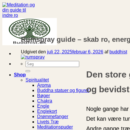
Fortsæt
til
indhold
Rumspray guide – skab ro, energi
Udgivet den
juli 22, 2025
februar 6, 2026
af
buddhist
Søg
efter:
Den store 
Shop
Spiritualitet
Aroma
og bevidst
Buddha statuer og figurer
Bøger
Chakra
Engle
Nogle gange har 
Englekort
Drømmefanger
Det kan være tung
Livets Træ
Meditationspuder
Andre gange træ