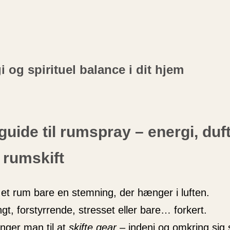
 og spirituel balance i dit hjem
guide til rumspray – energi, duft
 rumskift
et rum bare en stemning, der hænger i luften.
t, forstyrrende, stresset eller bare… forkert.
nger man til at
skifte gear
– indeni og omkring sig 