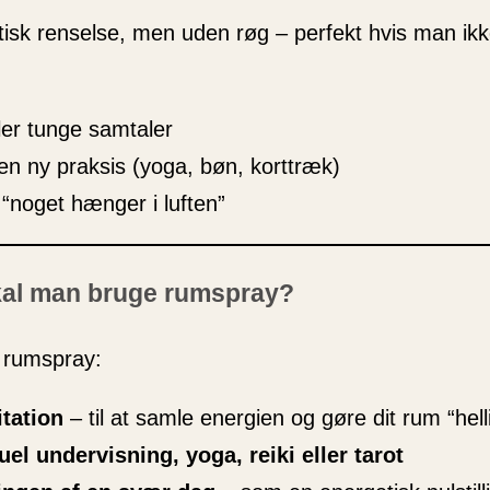
isk renselse, men uden røg – perfekt hvis man ikke
ler tunge samtaler
 en ny praksis (yoga, bøn, korttræk)
t “noget hænger i luften”
kal man bruge rumspray?
 rumspray:
tation
– til at samle energien og gøre dit rum “hell
uel undervisning, yoga, reiki eller tarot