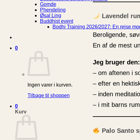
Gomde
Phendeling
Lavendel ru
Øsal Ling
Buddhist event
Bodhi Training 2026/2027: En rejse mod
Beroligende, sø
En af de mest un
0
Jeg bruger den:
– om aftenen i s
– efter en hektis
Ingen varer i kurven.
– inden meditatio
Tilbage til shoppen
– i mit barns rum
0
Kurv
Palo Santo s