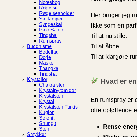
Notesbog
Røgelse
Røgelsesholder
Her bruger jeg r
Saltlamper
Syngeskål
Ikke som en parf
Palo Santo
Til at nulstille.
Tingsha
Rumspray
Til at åbne.
Buddhisme
Bedeflag
Til at klargøre r
Dorje
Masker
Thangka
Tingsha
Krystaller
Hvad er en
Chakra sten
Krystalpyramider
Krystalsten
En rumspray er en
Krystal
Krystalsten Turkis
ofte opløftende e
Kugler
Selenit
Shungit
Rense ener
Sten
Smykker