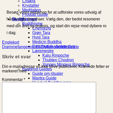
Chakra
Krystaller
Meditation
Besøg vores webshop for at udforske vores udvalg af
Produkt Guide
Buddhismen
håndvalgte tingshaer. Vælg den, der bedst resonerer
Buddhisme
med din ånd og praksis, og start din rejse mod dybere ro
Chenrezig
Grøn Tara
i dag.
Hvid Tara
Medicin Buddha
Englekort
Buddhistisk verdenssyn
Drømmefangeren: En Dybdegående Guide
Læremestre
Kalu Rinpoche
Skriv et svar
Thubten Chodron
Yongey Mingyur Rinpoche
Din e-mailadresse vil ikke blive publiceret.
Krævede felter er
Buddhist Guides
markeret med
*
Guide om ritualer
Mantra Guide
Kommentar
*
Hvad vil Buddha gøre
Retreats
Dharma centre
Dharma centre i Danmark
Centre i andre EU Lande
Buddhistiske centre i Tyskland
Gomde