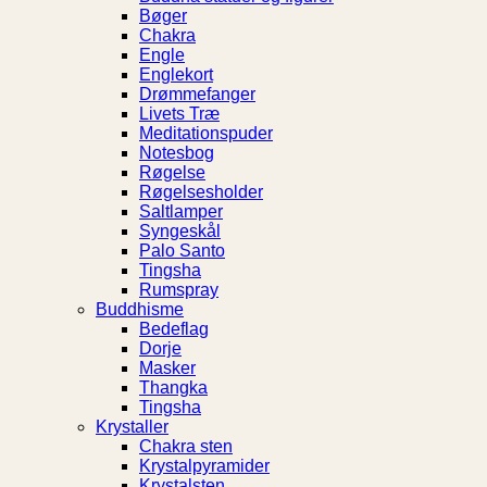
Bøger
Chakra
Engle
Englekort
Drømmefanger
Livets Træ
Meditationspuder
Notesbog
Røgelse
Røgelsesholder
Saltlamper
Syngeskål
Palo Santo
Tingsha
Rumspray
Buddhisme
Bedeflag
Dorje
Masker
Thangka
Tingsha
Krystaller
Chakra sten
Krystalpyramider
Krystalsten