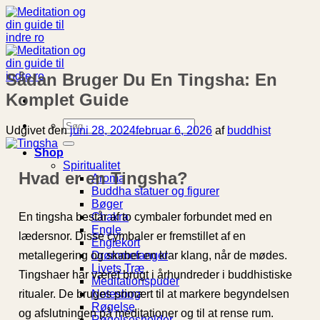
Fortsæt
til
indhold
Sådan Bruger Du En Tingsha: En
Komplet Guide
Søg
Udgivet den
juni 28, 2024
februar 6, 2026
af
buddhist
efter:
Shop
Spiritualitet
Hvad er en Tingsha?
Aroma
Buddha statuer og figurer
Bøger
En tingsha består af to cymbaler forbundet med en
Chakra
Engle
lædersnor. Disse cymbaler er fremstillet af en
Englekort
metallegering og skaber en klar klang, når de mødes.
Drømmefanger
Livets Træ
Tingshaer har været brugt i århundreder i buddhistiske
Meditationspuder
ritualer. De bruges primært til at markere begyndelsen
Notesbog
Røgelse
og afslutningen på meditationer og til at rense rum.
Røgelsesholder