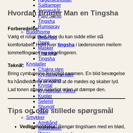
Saltlamper
Syngeskål
Hvordan Bruger Man en Tingsha
Palo Santo
Tingsha
Rumspray
Forberedelse:
Buddhisme
Vælg et roligt sted, hvor du kan sidde eller stå
Bedeflag
Dorje
komfortabelt. Hold hver
tingsha
i lædersnoren mellem
Masker
tommelfingeren og pegefingeren.
Thangka
Tingsha
Krystaller
Teknik:
Chakra sten
Bring cymbalerne forsigtigt sammen. En blid bevægelse
Krystalpyramider
Krystalsten
fra håndleddene er nok til at de mødes og skaber lyd.
Krystal
Lad tonen aftage naturligt uden at dæmpe den.
Krystalsten Turkis
Kugler
Selenit
Shungit
Tips og ofte stillede spørgsmål
Sten
Smykker
Armbånd
Vedligeholdelse:
Rengør tingshaen med en blød,
Malakæder