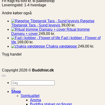
Fri fragt fra 699 kr. til pakkeshop
Leveringstid: 1-4 hverdage
Andre køber også
Røgelse
Tibetansk Tara - Sund levevis
39,00
kr.
Ritual tromme
Damaru + cover
249,00
kr.
Fad i kobber - Flower of
life
169,00
kr.
Chakra vægtæppe
249,00
kr.
Tryg handel
Copyright 2026 ©
Buddhist.dk
Søg
efter:
Shop
Spiritualitet
Aroma
Buddha statuer og figurer