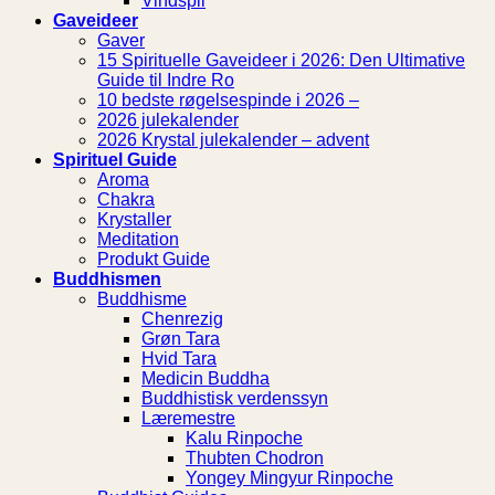
Vindspil
Gaveideer
Gaver
15 Spirituelle Gaveideer i 2026: Den Ultimative
Guide til Indre Ro
10 bedste røgelsespinde i 2026 –
2026 julekalender
2026 Krystal julekalender – advent
Spirituel Guide
Aroma
Chakra
Krystaller
Meditation
Produkt Guide
Buddhismen
Buddhisme
Chenrezig
Grøn Tara
Hvid Tara
Medicin Buddha
Buddhistisk verdenssyn
Læremestre
Kalu Rinpoche
Thubten Chodron
Yongey Mingyur Rinpoche