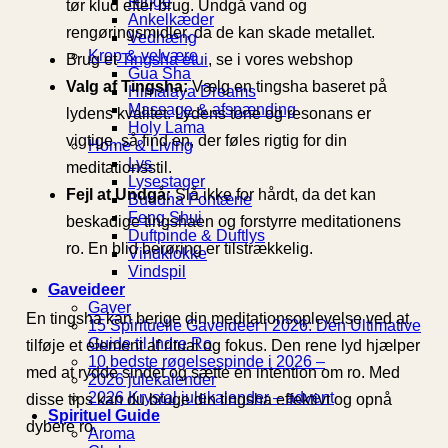
Ringe
tør klud efter brug. Undgå vand og
Ankelkæder
rengøringsmidler, da de kan skade metallet.
Vedhæng
Krop & velvære
Brug et
Tingsha etui
, se i vores webshop
Gua Sha
Valg af Tingsha:
Vælg en tingsha baseret på
Himalaya Dreams
Massage & afspænding
lydens kvalitet. Lydens tone og resonans er
Holy Lama
vigtige, så find en, der føles rigtig for din
Home & Living
Lys
meditationsstil.
Lysestager
Fejl at Undgå:
Slå ikke for hårdt, da det kan
Buddha Fontæne
Feng Shui
beskadige tingshaen og forstyrre meditationens
Duftpinde & Duftlys
ro. En blid berøring er tilstrækkelig.
Vindklokke
Vindspil
Gaveideer
Gaver
En tingsha kan berige din meditationsoplevelse ved at
15 Spirituelle Gaveideer i 2026: Den Ultimative
Guide til Indre Ro
tilføje et element af ritual og fokus. Den rene lyd hjælper
10 bedste røgelsespinde i 2026 –
med at rydde sindet og sætte en intention om ro. Med
2026 julekalender
2026 Krystal julekalender – advent
disse tips kan du bruge din tingsha effektivt og opnå
Spirituel Guide
dybere ro.
Aroma