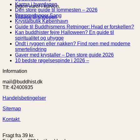
kommentarer
Ingen
Karma i hverdagen
Ingen varer i kurven.
til
kommentarer
Ingen
Den store guide til lommesten – 2026
Indre
til
Ingen
kommentarer
Drømmefanger Sang
Tilbage til shoppen
ro:
Karma
til
kommentarer
Ingen
Krystalbutik København
10
i
til
Den
kommentarer
In
Guide til Buddhismens Retninger: Hvad er forskellen?
effektive
hverdagen
Drømmefanger
til
store
ko
Kan buddhister fejre Halloween? En guide til
metoder
Sang
Krystalbutik
guide
til
Ingen
spiritualitet og uhygge
til
København
til
Gu
kommentarer
Ondt i ryggen eller nakken? Find roen med moderne
bedre
til
lommesten
til
Ingen
smertelindring
mental
Kan
–
Bu
kommentarer
Ingen
Gaver med krystaller – Den store guide 2026
til
sundhed
buddhister
2026
Re
Ingen
kommentare
10 bedste røgelsespinde i 2026 –
Ondt
og
fejre
til
Hv
kommentarer
Information
i
selvudvikling
Halloween?
til
Gaver
er
ryggen
En
10
med
fo
mail@buddhist.dk
eller
guide
bedste
krystaller
Tlf: 42400935
nakken?
til
røgelsespinde
–
Find
spiritualitet
i
Den
Handelsbetingelser
roen
og
2026
store
med
uhygge
–
guide
Sitemap
moderne
2026
smertelindring
Kontakt
Fragt fra 39 kr.