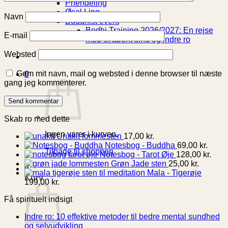
Phendeling
Øsal Ling
Navn
Buddhist event
Bodhi Training 2026/2027: En rejse
E-mail
mod et åbent sind og indre ro
Websted
Gem mit navn, mail og websted i denne browser til næste
0
gang jeg kommenterer.
Skab ro med dette
Ingen varer i kurven.
Unakit lommesten
17,00
kr.
Notesbog - Buddha
69,00
kr.
Tilbage til shoppen
Notesbog - Tarot Øje
128,00
kr.
Grøn Jade sten
25,00
kr.
0
Mala - Tigerøje
Kurv
199,00
kr.
Få spirituelt indsigt
Indre ro: 10 effektive metoder til bedre mental sundhed
Ingen
og selvudvikling