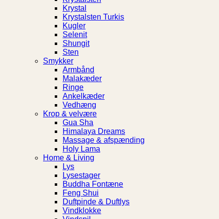
Krystal
Krystalsten Turkis
Kugler
Selenit
Shungit
Sten
Smykker
Armbånd
Malakæder
Ringe
Ankelkæder
Vedhæng
Krop & velvære
Gua Sha
Himalaya Dreams
Massage & afspænding
Holy Lama
Home & Living
Lys
Lysestager
Buddha Fontæne
Feng Shui
Duftpinde & Duftlys
Vindklokke