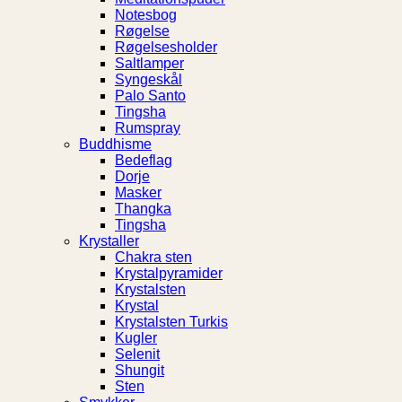
Notesbog
Røgelse
Røgelsesholder
Saltlamper
Syngeskål
Palo Santo
Tingsha
Rumspray
Buddhisme
Bedeflag
Dorje
Masker
Thangka
Tingsha
Krystaller
Chakra sten
Krystalpyramider
Krystalsten
Krystal
Krystalsten Turkis
Kugler
Selenit
Shungit
Sten