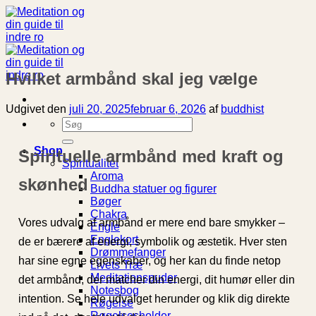
Fortsæt
til
indhold
Hvilket armbånd skal jeg vælge
Udgivet den
juli 20, 2025
februar 6, 2026
af
buddhist
Søg
efter:
Shop
Spirituelle armbånd med kraft og
Spiritualitet
Aroma
skønhed
Buddha statuer og figurer
Bøger
Chakra
Vores udvalg af armbånd er mere end bare smykker –
Engle
Englekort
de er bærere af energi, symbolik og æstetik. Hver sten
Drømmefanger
har sine egne egenskaber, og her kan du finde netop
Livets Træ
Meditationspuder
det armbånd, der matcher din energi, dit humør eller din
Notesbog
intention. Se hele udvalget herunder og klik dig direkte
Røgelse
Røgelsesholder