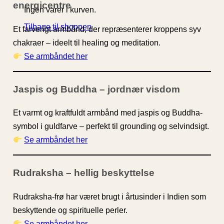
energicentre
Ingen varer i kurven.
Tilbage til shoppen
Et farverigt armbånd, der repræsenterer kroppens syv
chakraer – ideelt til healing og meditation.
Se armbåndet her
Jaspis og Buddha – jordnær visdom
Et varmt og kraftfuldt armbånd med jaspis og Buddha-
symbol i guldfarve – perfekt til grounding og selvindsigt.
Se armbåndet her
Rudraksha – hellig beskyttelse
Rudraksha-frø har været brugt i årtusinder i Indien som
beskyttende og spirituelle perler.
Se armbåndet her