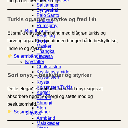
ind på det, der taler til dig.
Saltlamper
Syngeskål
Palo Santo
Turkis og agat – styrke og fred i ét
Tingsha
Rumspray
Buddhisme
Et smukt elastisk armbånd med blågrøn turkis og
Bedeflag
farverig agat. Kombinationen bringer både beskyttelse,
Dorje
Masker
indre ro og styrke.
Thangka
Se armbåndet her
Tingsha
Krystaller
Chakra sten
Krystalpyramider
Sort onyx – beskytter og styrker
Krystalsten
Krystal
Krystalsten Turkis
Dette elegante armbånd med sort onyx siges at
Kugler
absorbere negativ energi og støtte mod og
Selenit
Shungit
beslutsomhed.
Sten
Se armbåndet her
Smykker
Armbånd
Malakæder