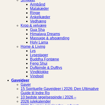
Smykker
Armbånd
Malakæder
Ringe
Ankelkæder
Vedhæng
Krop & velvære
Gua Sha
Himalaya Dreams
Massage & afspænding
Holy Lama
Home & Living
Lys
Lysestager
Buddha Fontæne
Feng Shui
Duftpinde & Duftlys
Vindklokke
Vindspil
Gaveideer
Gaver
15 Spirituelle Gaveideer i 2026: Den Ultimative
Guide til Indre Ro
10 bedste røgelsespinde i 2026 –
2026 julekalender