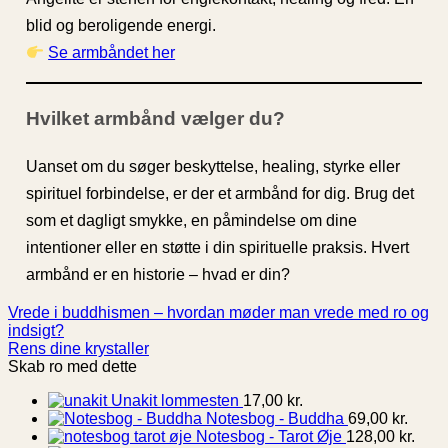
blid og beroligende energi.
Se armbåndet her
Hvilket armbånd vælger du?
Uanset om du søger beskyttelse, healing, styrke eller
spirituel forbindelse, er der et armbånd for dig. Brug det
som et dagligt smykke, en påmindelse om dine
intentioner eller en støtte i din spirituelle praksis. Hvert
armbånd er en historie – hvad er din?
Vrede i buddhismen – hvordan møder man vrede med ro og
indsigt?
Rens dine krystaller
Skab ro med dette
Unakit lommesten
17,00
kr.
Notesbog - Buddha
69,00
kr.
Notesbog - Tarot Øje
128,00
kr.