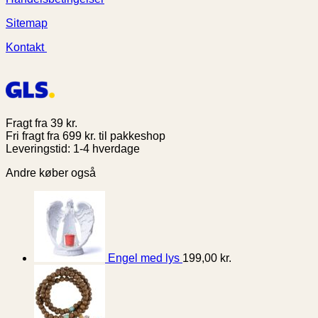
roen
og
2026
store
med
uhygge
–
guide
Sitemap
moderne
2026
smertelindring
Kontakt
Fragt fra 39 kr.
Fri fragt fra 699 kr. til pakkeshop
Leveringstid: 1-4 hverdage
Andre køber også
Engel med lys
199,00
kr.