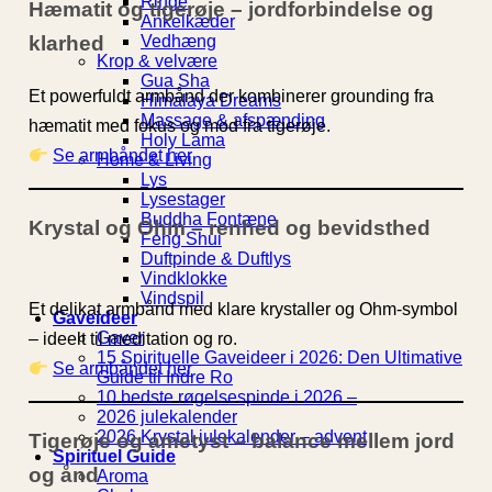
Ringe
Hæmatit og tigerøje – jordforbindelse og
Ankelkæder
Vedhæng
klarhed
Krop & velvære
Gua Sha
Et powerfuldt armbånd der kombinerer grounding fra
Himalaya Dreams
Massage & afspænding
hæmatit med fokus og mod fra tigerøje.
Holy Lama
Se armbåndet her
Home & Living
Lys
Lysestager
Buddha Fontæne
Krystal og Ohm – renhed og bevidsthed
Feng Shui
Duftpinde & Duftlys
Vindklokke
Vindspil
Et delikat armbånd med klare krystaller og Ohm-symbol
Gaveideer
Gaver
– ideelt til meditation og ro.
15 Spirituelle Gaveideer i 2026: Den Ultimative
Se armbåndet her
Guide til Indre Ro
10 bedste røgelsespinde i 2026 –
2026 julekalender
2026 Krystal julekalender – advent
Tigerøje og ametyst – balance mellem jord
Spirituel Guide
og ånd
Aroma