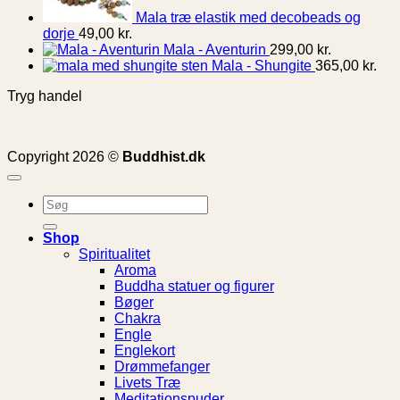
Mala træ elastik med decobeads og
dorje
49,00
kr.
Mala - Aventurin
299,00
kr.
Mala - Shungite
365,00
kr.
Tryg handel
Copyright 2026 ©
Buddhist.dk
Søg
efter:
Shop
Spiritualitet
Aroma
Buddha statuer og figurer
Bøger
Chakra
Engle
Englekort
Drømmefanger
Livets Træ
Meditationspuder