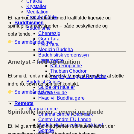
Chakra
Krystaller
Meditation
Produkt Guide
Et harmonisk armbånd med kraftfulde tigerøje og
Buddhismen
spirituelle ametystperler – både beskyttende og
Buddhisme
Chenrezig
opløftende.
Grøn Tara
Se armbåndet her
Hvid Tara
Medicin Buddha
Buddhistisk verdenssyn
Læremestre
Ametyst – fred og intuition
Kalu Rinpoche
Thubten Chodron
Et smukt, rent armbånd i lilla ametyst, kendt for at støtte
Yongey Mingyur Rinpoche
Buddhist Guides
indre ro, søvn og spirituel kontakt.
Guide om ritualer
Se armbåndet her
Mantra Guide
Hvad vil Buddha gøre
Retreats
Dharma centre
Spirituelle farver – energi og glæde
Dharma centre i Danmark
Centre i andre EU Lande
Buddhistiske centre i Tyskland
Et livligt armbånd med perler i spirituelle farver, der
Gomde