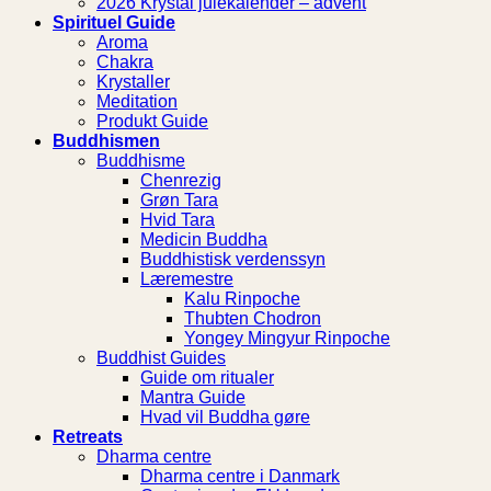
2026 Krystal julekalender – advent
Spirituel Guide
Aroma
Chakra
Krystaller
Meditation
Produkt Guide
Buddhismen
Buddhisme
Chenrezig
Grøn Tara
Hvid Tara
Medicin Buddha
Buddhistisk verdenssyn
Læremestre
Kalu Rinpoche
Thubten Chodron
Yongey Mingyur Rinpoche
Buddhist Guides
Guide om ritualer
Mantra Guide
Hvad vil Buddha gøre
Retreats
Dharma centre
Dharma centre i Danmark