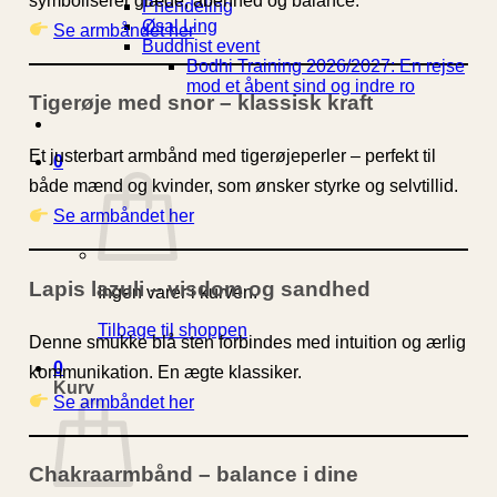
symboliserer glæde, åbenhed og balance.
Phendeling
Øsal Ling
Se armbåndet her
Buddhist event
Bodhi Training 2026/2027: En rejse
mod et åbent sind og indre ro
Tigerøje med snor – klassisk kraft
Et justerbart armbånd med tigerøjeperler – perfekt til
0
både mænd og kvinder, som ønsker styrke og selvtillid.
Se armbåndet her
Lapis lazuli – visdom og sandhed
Ingen varer i kurven.
Tilbage til shoppen
Denne smukke blå sten forbindes med intuition og ærlig
0
kommunikation. En ægte klassiker.
Kurv
Se armbåndet her
Chakraarmbånd – balance i dine